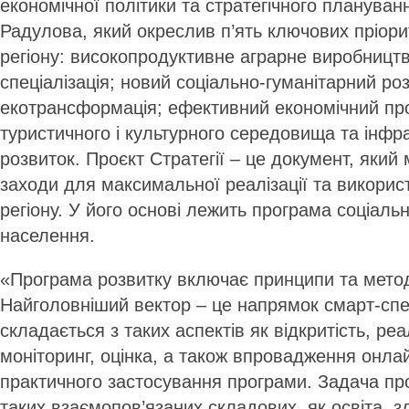
економічної політики та стратегічного планув
Радулова, який окреслив п’ять ключових пріори
регіону: високопродуктивне аграрне виробницт
спеціалізація; новий соціально-гуманітарний роз
екотрансформація; ефективний економічний прос
туристичного і культурного середовища та інфр
розвиток. Проєкт Cтратегії – це документ, який м
заходи для максимальної реалізації та викорис
регіону. У його основі лежить програма соціаль
населення.
«Програма розвитку включає принципи та мето
Найголовніший вектор – це напрямок смарт-спец
складається з таких аспектів як відкритість, реа
моніторинг, оцінка, а також впровадження онл
практичного застосування програми. Задача про
таких взаємопов’язаних складових, як освіта, з