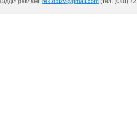
Відділ рекламі:
rek.odizv@gmail.com
(тел. (048) 72