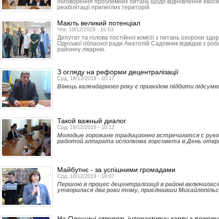
обговорення проблемних питань щодо відновлення екос
реабілітації прилеглих територій
Мають великий потенціал
Чтв, 19/12/2019 - 16:53
Депутат та голова постійної комісії з питань охорони здор
Одеської обласної ради Анатолій Садовник відвідав з ро
районну лікарню.
З огляду на реформи децентралізації
Срд, 18/12/2019 - 10:17
Вінець календарного року є приводом підбити підсумки 
Такой важный диалог
Срд, 18/12/2019 - 10:12
Молодые горожане традиционно встречаются с руко
работой аппарата исполкома горсовета в День отк
Майбутнє - за успішними громадами
Срд, 18/12/2019 - 10:07
Першою в процес децентралізації в районі включилася
утворилася два роки тому, приєднавши Михайлопільсь
На Одещині створять інтерактивну карту з пожежн