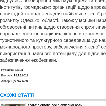
Відбулись обговорення між науковцями та пред
інститутів, гро­мадських організацій щодо впро­
нових ідей та положень для найбільш якісної ре
розвитку Одеської області. Також учасники нар
обговоренні питань щодо створення сприятлив
впровадження інноваційних рішень в економіці,
туристичного та культурного середовища до нац
міжнародного простору, забезпечення якісної ос
використання наявного потенціалу для підвищен
забезпечення екобезпеки.
Рубрика:
Влада
Выпуск:
18.12.2019
Автор:
Одеські вісті
СХОЖІ СТАТТІ
Увага! Чергова сесія обласної ради