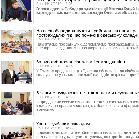
Пон, 16/12/2019 - 11:05
Голова одеської облдержадміністрації Максим Куций ін
карти для всіх навчальних закладів Одеської області.
На сесії облради депутати прийняли рішення про 
постраждалих під час пожежі в одеському коледжі
Пон, 16/12/2019 - 10:50
Пам՚ятаємо про загиблих, допомагаємо постраждалим. С
пленарне засідання 30-ї позачергової сесії обласної ради
За високий професіоналізм і самовідданість
Пон, 16/12/2019 - 10:46
У Будинку представництв Одеської обласної ради відбуло
вшанування учасників ліквідації наслідків аварії на Чорно
В защите нуждаются не только дети и осужденны
Пон, 16/12/2019 - 10:42
В преддверии сессии областного совета состоялось зас
комиссии по правам человека, свободе слова и информа
Бойченко.
Увага – учбовим закладам
Пон, 16/12/2019 - 10:36
Відбулося засідання постійної комісії обласної ради з пит
політики, спорту, культури та туризму, яке провів заступник