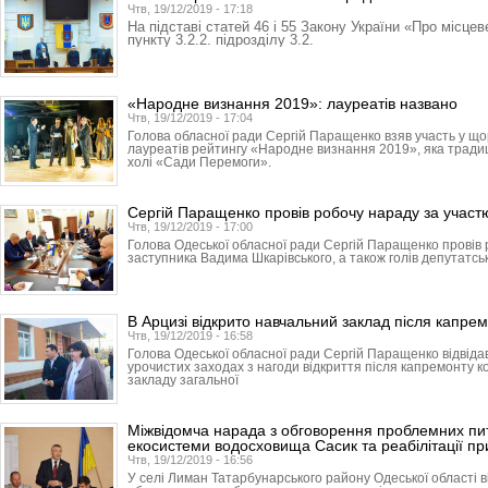
Чтв, 19/12/2019 - 17:18
На підставі статей 46 і 55 Закону України «Про місце
пункту 3.2.2. підрозділу 3.2.
«Народне визнання 2019»: лауреатів названо
Чтв, 19/12/2019 - 17:04
Голова обласної ради Сергій Паращенко взяв участь у що
лауреатів рейтингу «Народне визнання 2019», яка традиці
холі «Сади Перемоги».
Сергій Паращенко провів робочу нараду за участю
Чтв, 19/12/2019 - 17:00
Голова Одеської обласної ради Сергій Паращенко провів
заступника Вадима Шкарівського, а також голів депутатськ
В Арцизі відкрито навчальний заклад після капре
Чтв, 19/12/2019 - 16:58
Голова Одеської обласної ради Сергій Паращенко відвідав
урочистих заходах з нагоди відкриття після капремонту к
закладу загальної
Міжвідомча нарада з обговорення проблемних пи
екосистеми водосховища Сасик та реабілітації пр
Чтв, 19/12/2019 - 16:56
У селі Лиман Татарбунарського району Одеської області в