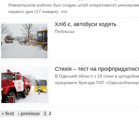
Измаильском районе был создан штаб оперативного реагирова
первого дня (17 января), что
Хліб є, автобуси ходять
Подільськ
Стихія – тест на профпридатніс
В Одеській області з 18 січня в цілодоб
працювати бригади ПАТ «Одесаобленер
Сторінки
« first
‹ previous
1
2