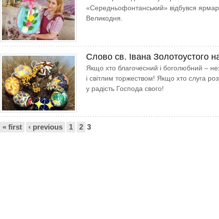
«Середньофонтанський» відбувся ярмаро
Великодня.
Слово св. Івана Золотоустого н
Якщо хто благочесний і боголюбний – н
і світлим торжеством! Якщо хто слуга ро
у радість Господа свого!
Сторінки
« first
‹ previous
1
2
3