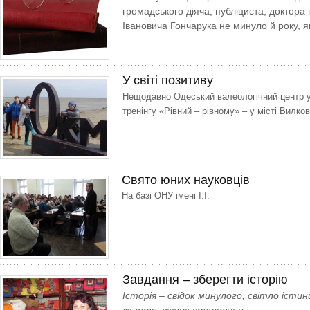
громадського діяча, публіциста, доктора
Івановича Гончарука не минуло й року, як
У світі позитиву
Нещодавно Одеський валеологічний центр у
тренінгу «Рівний – рівному» – у місті Вилко
Свято юних науковців
На базі ОНУ імені І.І.
Завдання – зберегти історію
Історія – свідок минулого, світло істи