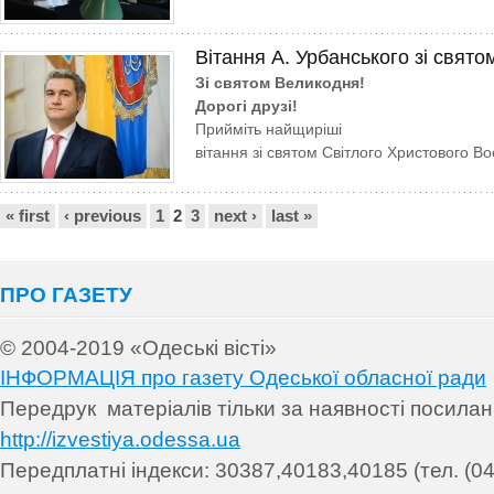
Вітання А. Урбанського зі свят
Зі святом Великодня!
Дорогі друзі!
Прийміть найщиріші
вітання зі святом Світлого Христового Во
Сторінки
« first
‹ previous
1
2
3
next ›
last »
ПРО ГАЗЕТУ
© 2004-2019 «Одеські вісті»
ІНФОРМАЦІЯ про газету Одеської обласної ради
Передрук матеріалів т
ільки за наявності посила
http://izvestiya.odessa.ua
Передплатні індекси: 30
387,40183,40185 (тел. (04