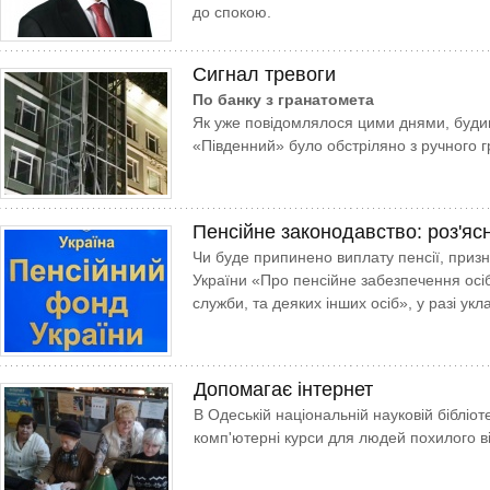
до спокою.
Сигнал тревоги
По банку з гранатомета
Як уже повідомлялося цими днями, будин
«Південний» було обстріляно з ручного 
Пенсійне законодавство: роз'яс
Чи буде припинено виплату пенсії, призн
України «Про пенсійне забезпечення осіб,
служби, та деяких інших осіб», у разі ук
Допомагає інтернет
В Одеській національній науковій біблі
комп'ютерні курси для людей похилого ві