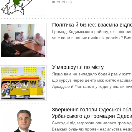
пожежі в с.
Політика й бізнес: взаємна відп
Громаді Кодимського району, як і підпри
чи є вони в наших нинішніх реаліях? Вия
У маршрутці по місту
Якщо вам не випадало бодай раз у житті п
що курсує через центр між житломасивам
Аркадією й Фонтаном у годину пік, ви ні
Звернення голови Одеської обл
Урбанського до громадян Одес
Сьогодні під загрозою опинилася громадс
Вважаю будь-які прояви насильства нед