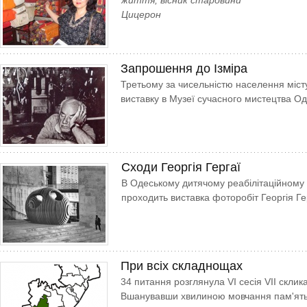
життя, вісник старовини
Цицерон
Запрошення до Ізміра
Третьому за чисельністю населення міс
виставку в Музеї сучасного мистецтва Од
Сходи Георгія Гергаї
В Одеському дитячому реабілітаційному 
проходить виставка фоторобіт Георгія Г
При всіх складнощах
34 питання розглянула VI сесія VII скли­
Вшанувавши хвилиною мовчання пам'ять 