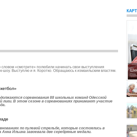
КАР
 словом «смотрите» полюбили начинать свои выступления
Ше
к-шоу. Выступлю и я. Коротко. Обращаюсь к измаильским властям.
Птн,
скетбол»
родолжаются соревнования 88 школьных команд Одесской
й лиги. В этом сезоне в соревнованиях принимают участие
да.
иаде
внованиях по пулевой стрельбе, которые состоялись в
 Анна Ильина завоевала две серебряные медали.