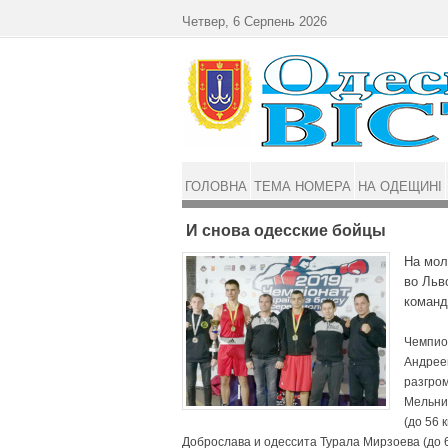
Перейти до основного матеріалу
Четвер, 6 Серпень 2026
ГОЛОВНА
ТЕМА НОМЕРА
НА ОДЕЩИНІ
И снова одесские бойцы
На мол
во Льв
команд
Чемпион
Андрее
разгром
Мельнич
(до 56 
Доброслава и одессита Турала Мирзоева (до 60