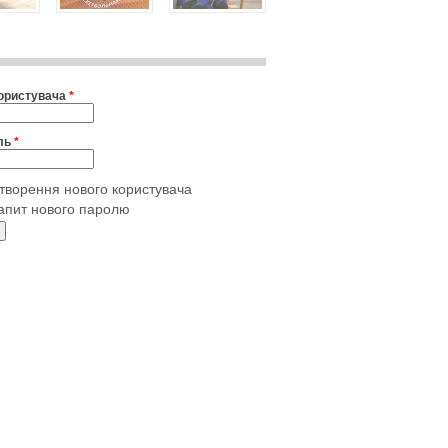
користувача
*
ль
*
творення нового користувача
апит нового паролю