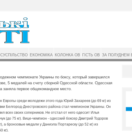
СУСПІЛЬСТВО
ЕКОНОМІКА
КОЛОНКА ОВ
ГІСТЬ ОВ
ЗА ПОЛУДНЕМ 
одежном чемпионате Украины по боксу, который завершился
ове, 5 медалей на счету сборной Одесской области. Одесская
а заняла первое общекомандное место.
 Европы среди молодежи этого года Юрий Захареев (до 69 кг) из
вки Белгород-Днестровского района стал чемпионом Украины. Он
ил всех своих соперников. Не отстал от него одессит Илья
ук (до 75 кг). Вице-чемпион - одесский боксер Дмитрий Тодоров
кг), а бронзовые медали у Даниэла Портареску (до 52 кг) из
 кг).