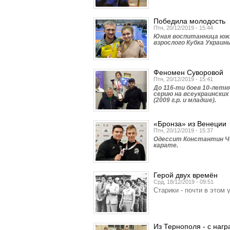
Победила молодость
Птн, 20/12/2019 - 15:44
Юная воспитанница южн
взрослого Кубка Украины
Феномен Суворовой
Птн, 20/12/2019 - 15:41
До 116-ти боев 10-летн
серию на всеукраински
(2009 г.р. и младше).
«Бронза» из Венеции
Птн, 20/12/2019 - 15:37
Одессит Константин Че
карате.
Герой двух времён
Срд, 18/12/2019 - 09:51
Старики - почти в этом 
Из Тернополя - с наг