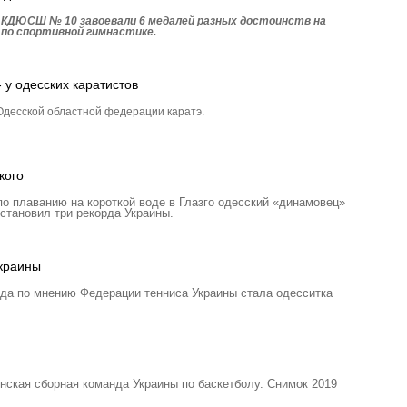
 КДЮСШ № 10 завоевали 6 медалей разных достоинств на
 по спортивной гимнастике.
 у одесских каратистов
десской областной федерации каратэ.
кого
о плаванию на короткой воде в Глазго одесский «динамовец»
ановил три рекорда Украины.
Украины
ода по мнению Федерации тенниса Украины стала одесситка
нская сборная команда Украины по баскетболу. Снимок 2019