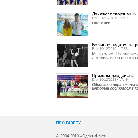
Дайджест спортивных 
Пон, 16/12/2019 - 09:04
Плавание
Большое видится на р
Втр, 10/12/2019 - 17:53
Мы уходим. Поколение д
детализаторов спортивн
Призеры-дзюдоисты
Втр, 10/12/2019 - 17:49
Одесские спортсмены ст
который состоялся в Ки
ПРО ГАЗЕТУ
© 2004-2019 «Одеські вісті»