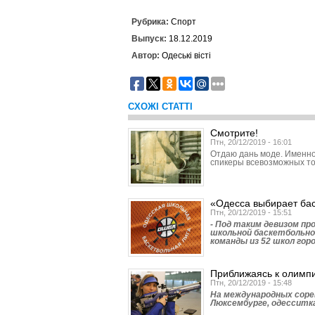
Рубрика:
Спорт
Выпуск:
18.12.2019
Автор:
Одеські вісті
СХОЖІ СТАТТІ
Смотрите!
Птн, 20/12/2019 - 16:01
Отдаю дань моде. Именно
спикеры всевозможных то
«Одесса выбирает ба
Птн, 20/12/2019 - 15:51
- Под таким девизом п
школьной баскетбольно
команды из 52 школ горо
Приближаясь к олимп
Птн, 20/12/2019 - 15:48
На международных соре
Люксембурге, одесситка