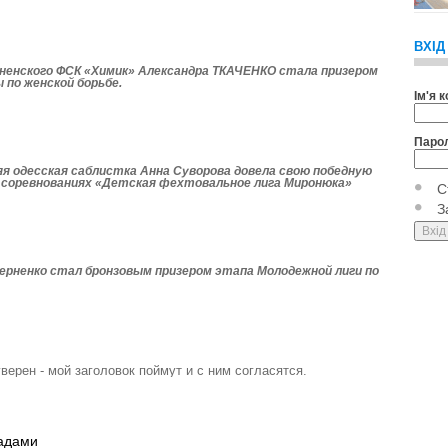
ВХІД
енского ФСК «Химик» Александра ТКАЧЕНКО стала призером
 по женской борьбе.
Ім'я 
Паро
яя одесская саблистка Анна Суворова довела свою победную
х соревнованиях «Детская фехтовальное лига Миронюка»
С
З
рненко стал бронзовым призером этапа Моло­дежной лиги по
уверен - мой заголовок поймут и с ним согласятся.
радами