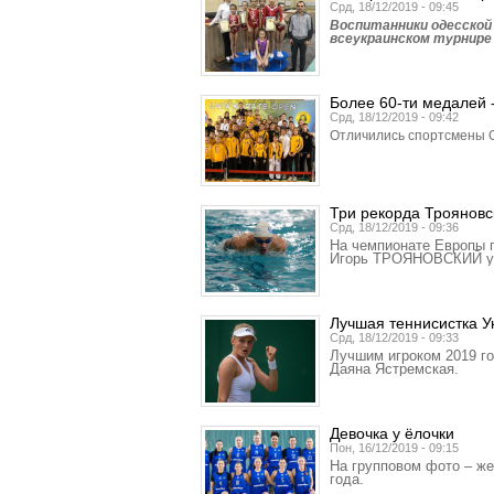
Срд, 18/12/2019 - 09:45
Воспитанники одесской
всеукраинском турнире
Более 60-ти медалей -
Срд, 18/12/2019 - 09:42
Отличились спортсмены О
Три рекорда Трояновс
Срд, 18/12/2019 - 09:36
На чемпионате Европы п
Игорь ТРОЯНОВСКИЙ уст
Лучшая теннисистка 
Срд, 18/12/2019 - 09:33
Лучшим игроком 2019 г
Даяна Ястремская.
Девочка у ёлочки
Пон, 16/12/2019 - 09:15
На групповом фото – же
года.