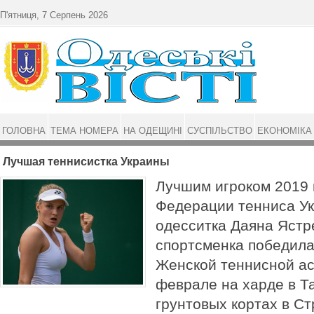
Перейти до основного матеріалу
П'ятниця, 7 Серпень 2026
ГОЛОВНА
ТЕМА НОМЕРА
НА ОДЕЩИНІ
СУСПІЛЬСТВО
ЕКОНОМІКА
Лучшая теннисистка Украины
Лучшим игроком 2019 
Федерации тенниса У
одесситка Даяна Ястр
спортсменка победила
Женской теннисной ас
феврале на харде в Т
грунтовых кортах в Ст