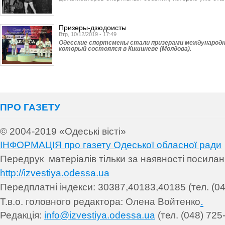
Призеры-дзюдоисты
Втр, 10/12/2019 - 17:49
Одесские спортсмены стали призерами международног
который состоялся в Кишиневе (Молдова).
ПРО ГАЗЕТУ
© 2004-2019 «Одеські вісті»
ІНФОРМАЦІЯ про газету Одеської обласної ради
Передрук матеріалів т
ільки за наявності посила
http://izvestiya.odessa.ua
Передплатні індекси: 30
387,40183,40185 (тел. (04
.
Т.в.о. головного редактора: Олена Войтенко
Редакція:
info@izvestiya.odessa.ua
(тел. (048) 725