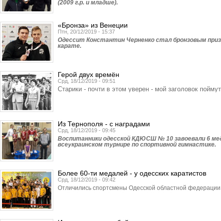
(2009 г.р. и младше).
«Бронза» из Венеции
Птн, 20/12/2019 - 15:37
Одессит Константин Черненко стал бронзовым призе
карате.
Герой двух времён
Срд, 18/12/2019 - 09:51
Старики - почти в этом уверен - мой заголовок поймут
Из Тернополя - с наградами
Срд, 18/12/2019 - 09:45
Воспитанники одесской КДЮСШ № 10 завоевали 6 ме
всеукраинском турнире по спортивной гимнастике.
Более 60-ти медалей - у одесских каратистов
Срд, 18/12/2019 - 09:42
Отличились спортсмены Одесской областной федерации 