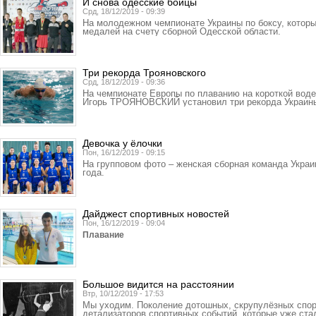
И снова одесские бойцы
Срд, 18/12/2019 - 09:39
На молодежном чемпионате Украины по боксу, которы
медалей на счету сборной Одесской области.
Три рекорда Трояновского
Срд, 18/12/2019 - 09:36
На чемпионате Европы по плаванию на короткой воде
Игорь ТРОЯНОВСКИЙ установил три рекорда Украин
Девочка у ёлочки
Пон, 16/12/2019 - 09:15
На групповом фото – женская сборная команда Украи
года.
Дайджест спортивных новостей
Пон, 16/12/2019 - 09:04
Плавание
Большое видится на расстоянии
Втр, 10/12/2019 - 17:53
Мы уходим. Поколение дотошных, скрупулёзных спорт
детализаторов спортивных событий, которые уже ста