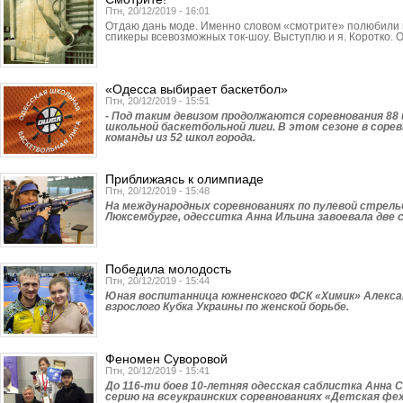
Птн, 20/12/2019 - 16:01
Отдаю дань моде. Именно словом «смотрите» полюбили 
спикеры всевозможных ток-шоу. Выступлю и я. Коротко. 
«Одесса выбирает баскетбол»
Птн, 20/12/2019 - 15:51
- Под таким девизом продолжаются соревнования 88
школьной баскетбольной лиги. В этом сезоне в сор
команды из 52 школ города.
Приближаясь к олимпиаде
Птн, 20/12/2019 - 15:48
На международных соревнованиях по пулевой стрель
Люксембурге, одесситка Анна Ильина завоевала две 
Победила молодость
Птн, 20/12/2019 - 15:44
Юная воспитанница южненского ФСК «Химик» Алекса
взрослого Кубка Украины по женской борьбе.
Феномен Суворовой
Птн, 20/12/2019 - 15:41
До 116-ти боев 10-летняя одесская саблистка Анна 
серию на всеукраинских соревнованиях «Детская фе