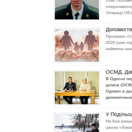
Олег Попович,
оперативного
Операції Об’
Допомогт
Програма «Со
2020 роки се
найменш захи
ОСМД. Дав
В Одессе п
домов (ОСМД
Однако в да
динамичным
У Подільс
На базі кому
шко­ла «Локо