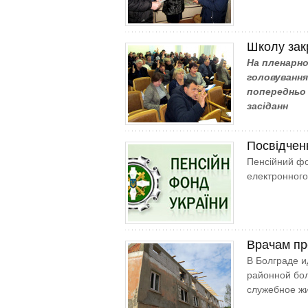
Школу зак
На пленарном
головування
попередньо
засіданн
Посвідчен
Пенсійний фо
електронного
Врачам пр
В Болграде 
районной бо
служебное жи