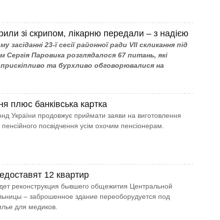
рили зі скрипом, лікарню передали – з надією
у засіданні 23-ї сесії районної ради VII скликання під
м Сергія Паровика розглядалося 67 питань, які
 прискіпливо та бурхливо обговорювалися на
ня плюс банківська картка
нд України продовжує приймати заяви на виготовлення
 пенсійного посвідчення усім охочим пенсіонерам.
едоставят 12 квартир
идет реконструкция бывшего общежития Центральной
льницы – заброшенное здание переоборудуется под
лье для медиков.