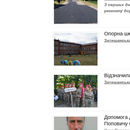
З перших дн
ремонту до
Опорна шк
Затишанськ
Відзначили
Затишанськ
Допомога 
Поповичу 