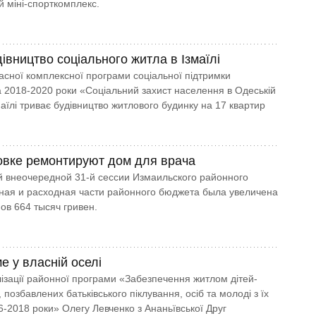
й міні-спорткомплекс.
івництво соціального житла в Ізмаїлі
асної комплексної програми соціальної підтримки
 2018-2020 роки «Соціальний захист населення в Одеській
маїлі триває будівництво житлового будинку на 17 квартир
овке ремонтируют дом для врача
 внеочередной 31-й сессии Измаильского районного
ная и расходная части районного бюджета была увеличена
ов 664 тысяч гривен.
е у власній оселі
ізації районної програми «Забезпечення житлом дітей-
й, позбавлених батьківського піклування, осіб та молоді з їх
6-2018 роки» Олегу Левченко з Ананьївської Друг