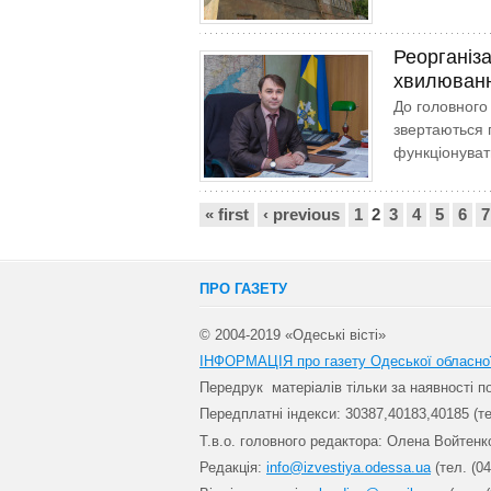
Реорганіз
хвилюван
До головного
звертаються г
функціонувати
Сторінки
« first
‹ previous
1
2
3
4
5
6
7
ПРО ГАЗЕТУ
© 2004-2019 «Одеські вісті»
ІНФОРМАЦІЯ про газету Одеської обласно
Передрук матеріалів т
ільки за наявності 
Передплатні індекси: 30
387,40183,40185 (те
Т.в.о. головного редактора: Олена Войтенк
Редакція:
info@izvestiya.odessa.ua
(тел. (04