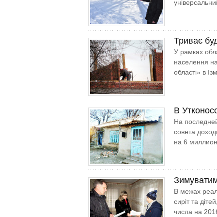
універсальни
Триває буд
У рамках обл
населення на
області» в Із
В Утконос
На последней
совета доход
на 6 миллион
Зимуватим
В межах реал
сиріт та діте
числа на 201