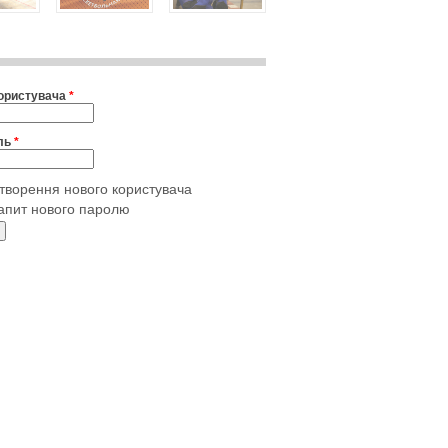
користувача
*
ль
*
творення нового користувача
апит нового паролю