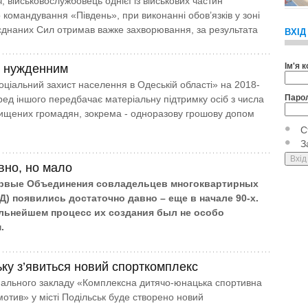
 військовослужбовець однієї із військових частин
 командування «Південь», при виконанні обов’язків у зоні
єднаних Сил отримав важке захворювання, за результата
ВХІД
Ім'я 
и нужденним
ціальний захист населення в Одеській області» на 2018-
Паро
ред іншого передбачає матеріальну підтримку осіб з числа
щених громадян, зокрема - одноразову грошову допом
С
З
но, но мало
ервые Объединения совладельцев многоквартирных
) появились достаточно давно – еще в начале 90-х.
льнейшем процесс их создания был не особо
.
ьку з’явиться новий спорткомплекс
нального закладу «Комп­лексна дитячо-юнацька спортивна
мотив» у місті Подільськ буде створено новий