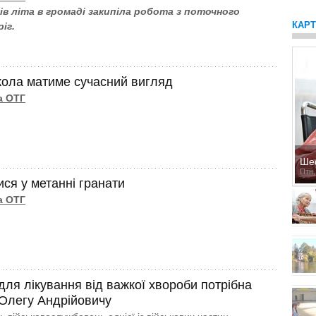
ів літа в громаді закипіла робота з поточного
КАР
ріг.
ола матиме сучасний вигляд
а ОТГ
Ше
Птн,
ся у метанні гранати
а ОТГ
для лікування від важкої хвороби потрібна
Олегу Андрійовичу