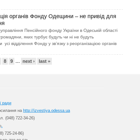
ація органів Фонду Одещини – не привід для
ня
 управління Пенсійного фонду України в Одеській області
ромадяни, яких турбує будуть чи ні не будуть
 усі відділення Фонду у зв’язку з реорганізацією органів
8
9
…
next ›
last »
ї ради
посилання на
http://izvestiya.odessa.ua
л. (048) 722-34-26)
.
о
8) 725-24-86)