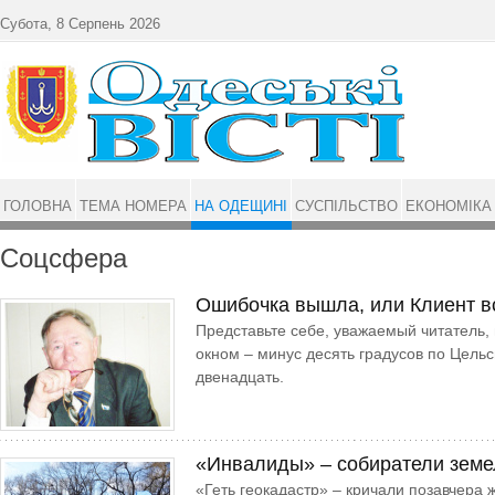
Перейти до основного матеріалу
Субота, 8 Серпень 2026
ГОЛОВНА
ТЕМА НОМЕРА
НА ОДЕЩИНІ
СУСПІЛЬСТВО
ЕКОНОМІКА
Соцсфера
Ошибочка вышла, или Клиент в
Представьте себе, уважаемый читатель,
окном – минус десять градусов по Цельс
двенадцать.
«Инвалиды» – собиратели земе
«Геть геокадастр» – кричали позавчера