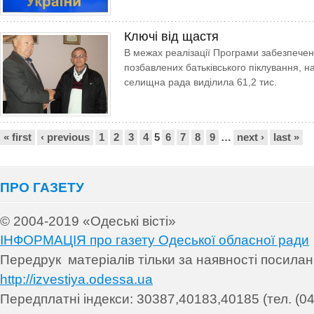
Ключі від щастя
В межах реалізації Програми забезпеченн
позбавлених батьківського піклування, н
селищна рада виділила 61,2 тис.
Сторінки
« first
‹ previous
1
2
3
4
5
6
7
8
9
…
next ›
last »
ПРО ГАЗЕТУ
© 2004-2019 «Одеські вісті»
ІНФОРМАЦІЯ про газету Одеської обласної ради
Передрук матеріалів т
ільки за наявності посила
http://izvestiya.odessa.ua
Передплатні індекси: 30
387,40183,40185 (тел. (04