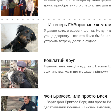
важная для сироты Игоря Куртева церем
дома, приобретенного специально для н
…И теперь ГАВорит мне компл
Я давно хотела завести щенка. Не купит
улице дворнягу – все это было бы банал
устроить встречу должна судьба.
Кошлатий друг
Підполковник міліції у відставці Василь 
з дитинства, коли ще мешкав у рідному Т
Фон Бриксес, или просто Вася
– Варяг фон Бриксес Берг, или просто В
десятилетний юбилей. «Тысячи вызовов,