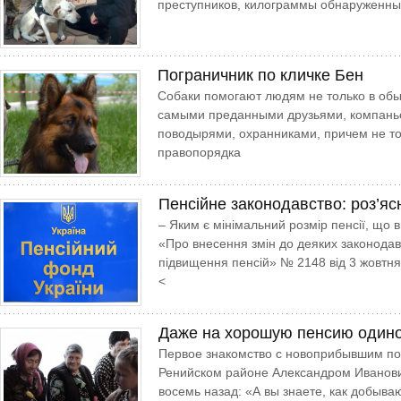
преступников, килограммы обнаруженных
Пограничник по кличке Бен
Собаки помогают людям не только в об
самыми преданными друзьями, компань
поводырями, охранниками, причем не тол
правопорядка
Пенсійне законодавство: роз’яс
– Яким є мінімальний розмір пенсії, що
«Про внесення змін до деяких законодав
підвищення пенсій» № 2148 від 3 жовтня 
<
Даже на хорошую пенсию одино
Первое знакомство с новоприбывшим п
Ренийском районе Александром Иванови
восемь назад: «А вы знаете, как добыва