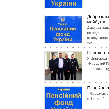
Добровільн
майбутнє
Держава нада
не підляга­ю
страхуванню,
уча
Народна н
У Миргороді 
«Народний Ге
територіальну
Пенсійне з
– Чи враховуєт
зайнятості?