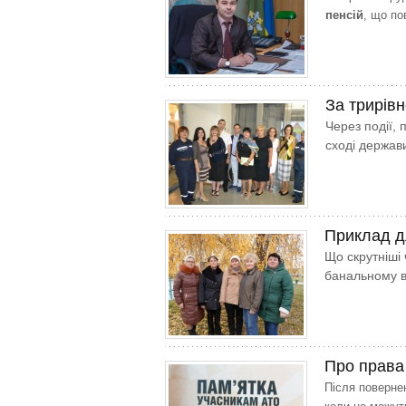
пенсій
, що по
За трирів
Через події, 
сході держав
Приклад д
Що скрутніші
банальному в
Про права 
Після поверне