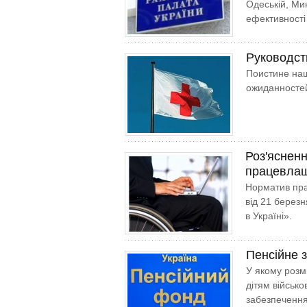
Одеській, Ми
ефективності
Руководст
Поистине на
ожиданносте
Роз'яснен
працевлаш
Норматив пр
від 21 березн
в Україні».
Пенсійне з
У якому розмі
дітям військ
забезпечення 