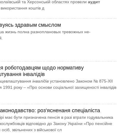
колаївській та Херсонській областях провели
аудит
 використання коштів д
вуясь здравым смыслом
ша жизнь полна разноплановых тревожных не­
й.
ня роботодавцям щодо нормативу
тування інвалідів
ацевлаштування
інвалідів
установлено Законом № 875-ХII
я 1991 року – «Про основи соціальної захищеності інвалідів
аконодавство: роз’ясненaня спеціаліста
рі має бути призначена пенсія в разі втрати годувальника
овослужбовців відповідно до Закону України «Про пенсійне
осіб, звільнених з військової сл