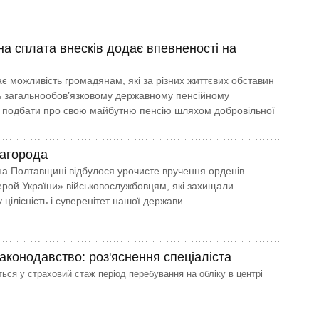
а сплата внесків додає впевненості на
є можливість громадянам, які за різних життєвих обставин
ть загальнообов’язковому державному пенсійному
 подбати про свою майбутню пенсію шляхом добровільної
агорода
на Полтавщині відбулося урочисте вручення орденів
рой України» військовослужбовцям, які захищали
 цілісність і суверенітет нашої держави.
аконодавство: роз'яснення спеціаліста
ься у страховий стаж період перебування на обліку в центрі