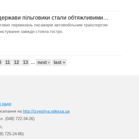
держави пільговики стали обтяжливими…
гових перевезень пасажирів автомобільним транспортом
ристування завжди стояла гостро.
0
11
12
13
…
next ›
last »
ї ради
посилання на
http://izvestiya.odessa.ua
л. (048) 722-34-26)
.
о
8) 725-24-86)