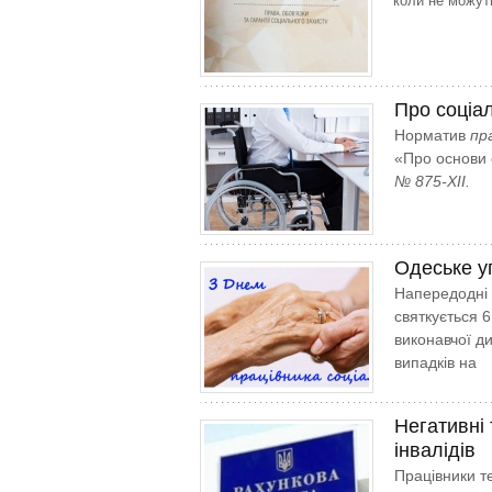
коли не можут
Про соціал
Норматив
пра
«Про основи с
№ 875-XII.
Одеське у
Напередодні 
святкується 
виконавчої д
випадків на
Негативні
інвалідів
Працівники т