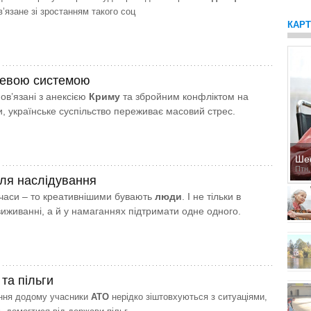
в’язане зі зростанням такого соц
КАР
невою системою
пов’язані з анексією
Криму
та збройним конфліктом на
и, українське суспільство переживає масовий стрес.
Ше
Птн,
ля наслідування
 часи – то креативнішими бувають
люди
. І не тільки в
иживанні, а й у намаганнях підтримати одне одного.
та пільги
ння додому учасники
АТО
нерідко зіштовхуються з ситуаціями,