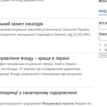
ь домогтися від держави пільг
ВХІД
Ім'я 
ьний захист інвалідів
цевлаштування інвалідів
установлено
Законом України
Паро
оціальної захищеності інвалідів в Україні» від 21.03.1991
С
З
правління Фонду – краще в Україні
Дня працівника соціальної сфери, який в Україні
6 листопада, 27 жовтня під головуванням директора
ирекції Фонду соціального страхування від нещасних
 тенденції у санаторному оздоровленні
ериторіального управління
Рахункової палати
України по