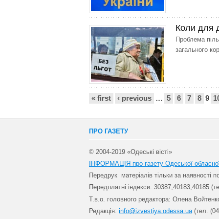
Коли для 
Проблема піль
загального ко
Сторінки
« first
‹ previous
…
5
6
7
8
9
1
ПРО ГАЗЕТУ
© 2004-2019 «Одеські вісті»
ІНФОРМАЦІЯ про газету Одеської обласно
Передрук матеріалів т
ільки за наявності 
Передплатні індекси: 30
387,40183,40185 (те
Т.в.о. головного редактора: Олена Войтенк
Редакція:
info@izvestiya.odessa.ua
(тел. (04