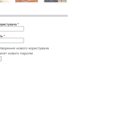
користувача
*
ль
*
творення нового користувача
апит нового паролю