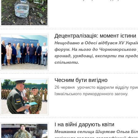
Децентралізація: момент істини
Нещодавно в Одесі відбувся XV Укра
форум. На нього до Чорноморського
громад, урядовці, експерти та пред
спільноти.
Чесним бути вигідно
26 червня урочисто відкрили відділу пр
Ізмаїльського прикордонного загону.
І на війні дарують квіти
Мешканка селища Ширяєве Ольга Біл