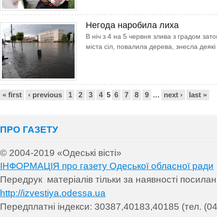
Негода наробила лиха
В ніч з 4 на 5 червня злива з градом зат
міста сіл, повалила дерева, знесла деякі 
Сторінки
« first
‹ previous
1
2
3
4
5
6
7
8
9
…
next ›
last »
ПРО ГАЗЕТУ
© 2004-2019 «Одеські вісті»
ІНФОРМАЦІЯ про газету Одеської обласної ради
Передрук матеріалів т
ільки за наявності посила
http://izvestiya.odessa.ua
Передплатні індекси: 30
387,40183,40185 (тел. (04