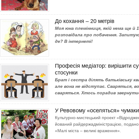
До кохання – 20 метрів
Моя юна племінниця, якій нема ще й 1
розповідала про побачення. Запитую
де? В інтернеті!
Професія медіатор: вирішити су
стосунки
Брат і сестра ділять батьківську к
але вона не відступає. Сваряться, в
сваряться. Хтось порадив звернути
У Ревовому «оселяться» чумаки
Культурно-мис­тецький проект «Від­род­жен
йований рай­держадмі­ні­страцією, пода­но 
«Ма­­лі міста – вели­кі враження».