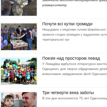
закінчила геолого-географічний фа
університету.
Почути всі кутки громади
Нещодавно з ініціативи голови Ширяївської
провели сходки громадян у віддалених куто
територіальної гро
Поезія над простором левад
У Левадівці відбулося літературно-мисте
Одещини» для творчо обдарованих дітей 
влаштоване завідувачкою філії Одеськог
Три четверти века заботы
В эти дни исполняется 75 лет Одесском