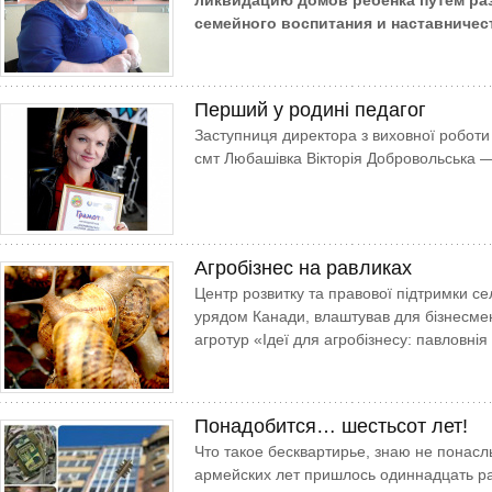
ликвидацию домов ребенка путем ра
семейного воспитания и наставничес
Перший у родині педагог
Заступниця директора з виховної роботи 
смт Любашівка Вікторія Добровольська —
Агробізнес на равликах
Центр розвитку та правової підтримки с
урядом Канади, влаштував для бізнесмен
агротур «Ідеї для агробізнесу: павловні
Понадобится… шестьсот лет!
Что такое бесквартирье, знаю не понасл
армейских лет пришлось одиннадцать ра