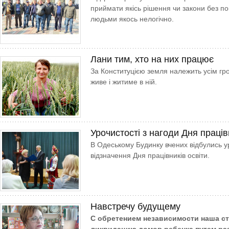
приймати якісь рішення чи закони без п
людьми якось нелогічно.
Лани тим, хто на них працює
За Конституцією земля належить усім гр
живе і житиме в ній.
Урочистості з нагоди Дня праців
В Одеському Будинку вчених відбулись ур
відзначення Дня працівників освіти.
Навстречу будущему
С обретением независимости наша ст