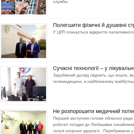
службы.
Полегшити фізичні й душевні с
У ЦРЛ планується відкриття паліативного
Сучасні технології – у лікуваль
Зарубіжний досвід свідчить, що кошти, вк
телемедицини, в найближчому майбутнь
Не розпорошити медичний поте
Перший заступник голови обласної ради
робочої поїздки до Любашівки ознайомив
галузі охорони здоров’я. Перебуваючи у