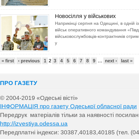
Новосілля у військових
Наприкінці серпня на Оде­щині, в одній із
військ оперативного командування «Півд
військовослужбовців-контрактників отрим
у
Сторінки
« first
‹ previous
1
2
3
4
5
6
7
8
9
…
next ›
last »
ПРО ГАЗЕТУ
© 2004-2019 «Одеські вісті»
ІНФОРМАЦІЯ про газету Одеської обласної ради
Передрук матеріалів т
ільки за наявності посила
http://izvestiya.odessa.ua
Передплатні індекси: 30
387,40183,40185 (тел. (04