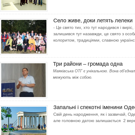
Село живе, доки летять лелеки
- Це свято тих, хто тут народився і виріс,
залишився тут назавжди, це свято з осо
колоритом, традиціями, славною українс
Три райони – громада одна
Маяківська ОТГ є унікальною. Вона об’єднала
межують між собою.
Запальні і спекотні іменини Оде
Свій день народження, як і зазвичай, Оде
але головною датою залишається 2 вер