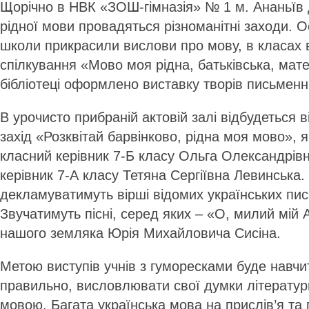
Щорічно в НВК «ЗОШ-гімназія» № 1 м. Ананьїв
рідної мови провадяться різноманітні заходи. О
школи прикрасили вислови про мову, в класах 
спілкування «Мово моя рідна, батьківська, мате
бібліотеці оформлено виставку творів письменни
В урочисто прибраній актовій залі відбудеться 
захід «Розквітай барвінково, рідна моя мово», 
класний керівник 7-Б класу Ольга Олександрівн
керівник 7-А класу Тетяна Сергіївна Левинська. 
декламуватимуть вірші відомих українських пис
Звучатимуть пісні, серед яких – «О, милий мій
нашого земляка Юрія Михайловича Сисіна.
Метою виступів учнів з гуморесками буде навчи
правильно, висловлювати свої думки літерату
мовою. Багата українська мова на прислів’я та 