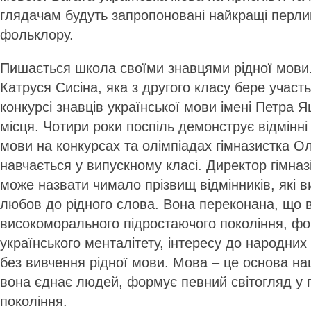
глядачам будуть запропоновані найкращі перли
фольклору.
Пишається школа своїми знавцями рідної мови
Катруся Сисіна, яка з другого класу бере учас
конкурсі знавців української мови імені Петра Яц
місця. Чотири роки поспіль демонструє відмінні
мови на конкурсах та олімпіадах гімназистка О
навчається у випускному класі. Директор гімназ
може назвати чимало прізвищ відмінників, які 
любов до рідного слова. Вона переконана, що 
високоморального підростаючого покоління, ф
українського менталітету, інтересу до народни
без вивчення рідної мови. Мова – це основа на
вона єднає людей, формує певний світогляд у 
покоління.