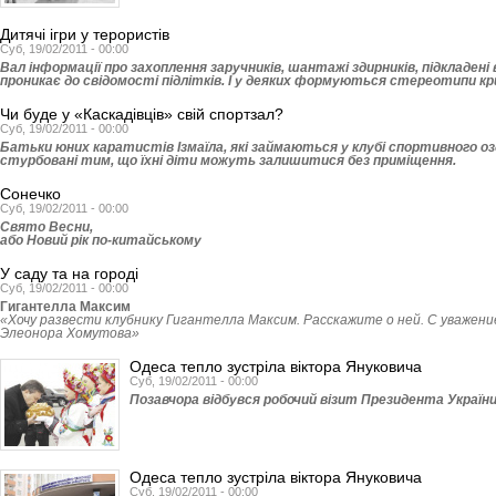
Дитячі ігри у терористів
Суб, 19/02/2011 - 00:00
Вал інформації про захоплення заручників, шантажі здирників, підкладені
проникає до свідомості підлітків. І у деяких формуються стереотипи кри
Чи буде у «Каскадівців» свій спортзал?
Суб, 19/02/2011 - 00:00
Батьки юних каратистів Ізмаїла, які займаються у клубі спортивного о
стурбовані тим, що їхні діти можуть залишитися без приміщення.
Сонечко
Суб, 19/02/2011 - 00:00
Свято Весни,
або Новий рік по-китайському
У саду та на городі
Суб, 19/02/2011 - 00:00
Гигантелла Максим
«Хочу развести клубнику Гигантелла Максим. Расскажите о ней. С уважени
Элеонора Хомутова»
Одеса тепло зустріла віктора Януковича
Суб, 19/02/2011 - 00:00
Позавчора відбувся робочий візит Пре­зидента Україн
Одеса тепло зустріла віктора Януковича
Суб, 19/02/2011 - 00:00