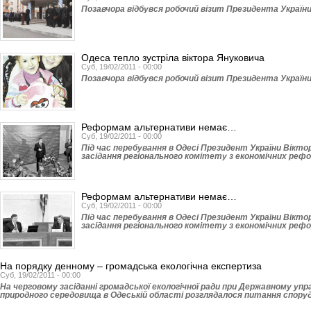
Позавчора відбувся робочий візит Пре­зидента Україн
Одеса тепло зустріла віктора Януковича
Суб, 19/02/2011 - 00:00
Позавчора відбувся робочий візит Пре­зидента Україн
Реформам альтернативи немає…
Суб, 19/02/2011 - 00:00
Під час перебування в Одесі Президент України Вікто
засідання регіонального комітету з економічних рефо
Реформам альтернативи немає…
Суб, 19/02/2011 - 00:00
Під час перебування в Одесі Президент України Вікто
засідання регіонального комітету з економічних рефо
На порядку денному – громадська екологічна експертиза
Суб, 19/02/2011 - 00:00
На черговому засіданні громадської екологічної ради при Державному упр
природного середовища в Одеській області розглядалося питання спору