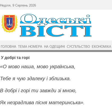
Перейти до основного матеріалу
Неділя, 9 Серпень 2026
ГОЛОВНА
ТЕМА НОМЕРА
НА ОДЕЩИНІ
СУСПІЛЬСТВО
ЕКОНОМІКА
У добрі та горі
«О мово наша, мово українська,
Тебе я чую здалеку і зблизька.
В добрі і горі ти завжди зі мною,
Як незрадлива пісня материнська».