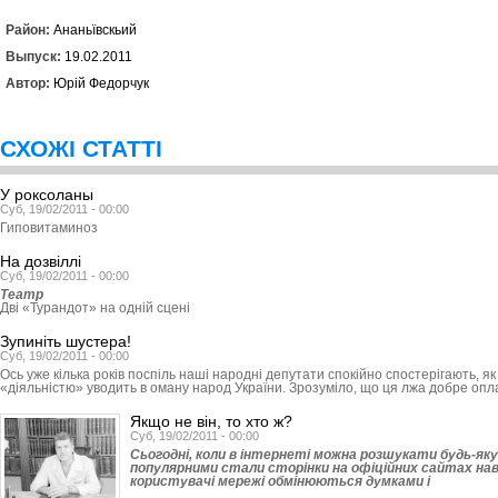
Район:
Ананьївскьий
Выпуск:
19.02.2011
Автор:
Юрій Федорчук
СХОЖІ СТАТТІ
У роксоланы
Суб, 19/02/2011 - 00:00
Гиповитаминоз
На дозвіллі
Суб, 19/02/2011 - 00:00
Театр
Дві «Турандот» на одній сцені
Зупиніть шустера!
Суб, 19/02/2011 - 00:00
Ось уже кілька років поспіль наші народні де­путати спокійно спостерігають, 
«діяльністю» уводить в оману народ України. Зрозуміло, що ця лжа добре опл
Якщо не він, то хто ж?
Суб, 19/02/2011 - 00:00
Сьогодні, коли в інтернеті можна розшукати будь-як
популярними стали сторінки на офіційних сайтах нав
користувачі мережі обмінюються думками і