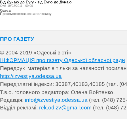
Від Дунаю до Бугу - від Бугю до Дунаю
Суб, 19/02/2011 - 00:00
Одеса
Прокомпенсовано наполовину
ПРО ГАЗЕТУ
© 2004-2019 «Одеські вісті»
ІНФОРМАЦІЯ про газету Одеської обласної ради
Передрук матеріалів т
ільки за наявності посила
http://izvestiya.odessa.ua
Передплатні індекси: 30
387,40183,40185 (тел. (04
.
Т.в.о. головного редактора: Олена Войтенко
Редакція:
info@izvestiya.odessa.ua
(тел. (048) 725
Відділ рекламі:
rek.odizv@gmail.com
(тел. (048) 72