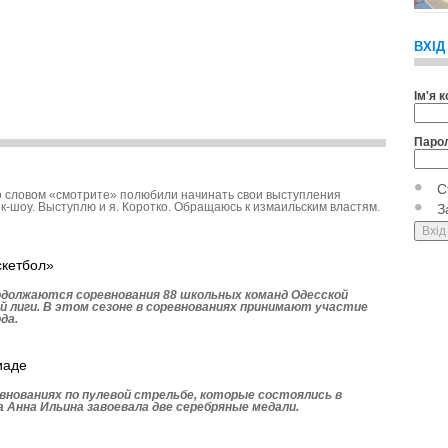
ВХІД
Ім'я 
Паро
С
 словом «смотрите» полюбили начинать свои выступления
к-шоу. Выступлю и я. Коротко. Обращаюсь к измаильским властям.
З
скетбол»
родолжаются соревнования 88 школьных команд Одесской
й лиги. В этом сезоне в соревнованиях принимают участие
да.
иаде
внованиях по пулевой стрельбе, которые состоялись в
 Анна Ильина завоевала две серебряные медали.