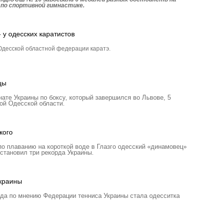
 по спортивной гимнастике.
 у одесских каратистов
десской областной федерации каратэ.
цы
те Украины по боксу, который завершился во Львове, 5
ой Одесской области.
кого
о плаванию на короткой воде в Глазго одесский «динамовец»
ановил три рекорда Украины.
Украины
ода по мнению Федерации тенниса Украины стала одесситка