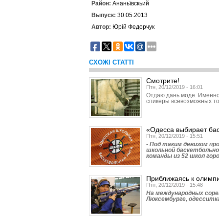
Район:
Ананьївскьий
Выпуск:
30.05.2013
Автор:
Юрій Федорчук
СХОЖІ СТАТТІ
Смотрите!
Птн, 20/12/2019 - 16:01
Отдаю дань моде. Именно
спикеры всевозможных то
«Одесса выбирает ба
Птн, 20/12/2019 - 15:51
- Под таким девизом п
школьной баскетбольно
команды из 52 школ горо
Приближаясь к олимп
Птн, 20/12/2019 - 15:48
На международных соре
Люксембурге, одесситка