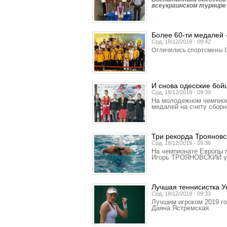
всеукраинском турнире
Более 60-ти медалей -
Срд, 18/12/2019 - 09:42
Отличились спортсмены О
И снова одесские бой
Срд, 18/12/2019 - 09:39
На молодежном чемпиона
медалей на счету сборн
Три рекорда Трояновс
Срд, 18/12/2019 - 09:36
На чемпионате Европы п
Игорь ТРОЯНОВСКИЙ уст
Лучшая теннисистка 
Срд, 18/12/2019 - 09:33
Лучшим игроком 2019 г
Даяна Ястремская.