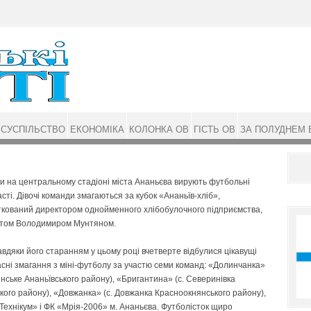
СУСПІЛЬСТВО
ЕКОНОМІКА
КОЛОНКА ОВ
ГІСТЬ ОВ
ЗА ПОЛУДНЕМ 
 на центральному стадіоні міста Ананьєва вирують футбольні
сті. Дівочі команди змагаються за кубок «Ананьїв-хліб»,
ткований директором однойменного хлібобулочного підприємства,
том Володимиром Мунтяном.
вдяки його старанням у цьому році вчетверте відбулися цікавущі
сні змагання з міні-футболу за участю семи команд: «Долинчанка»
линське Ананьївського району), «Бригантина» (с. Северинівка
ького району), «Довжанка» (с. Довжанка Красноокнянського району),
«Технікум» і ФК «Мрія-2006» м. Ананьєва. Футболісток щиро