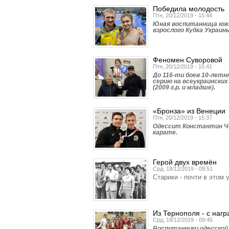
Победила молодость
Птн, 20/12/2019 - 15:44
Юная воспитанница южн
взрослого Кубка Украины
Феномен Суворовой
Птн, 20/12/2019 - 15:41
До 116-ти боев 10-летн
серию на всеукраински
(2009 г.р. и младше).
«Бронза» из Венеции
Птн, 20/12/2019 - 15:37
Одессит Константин Че
карате.
Герой двух времён
Срд, 18/12/2019 - 09:51
Старики - почти в этом 
Из Тернополя - с наг
Срд, 18/12/2019 - 09:45
Воспитанники одесской