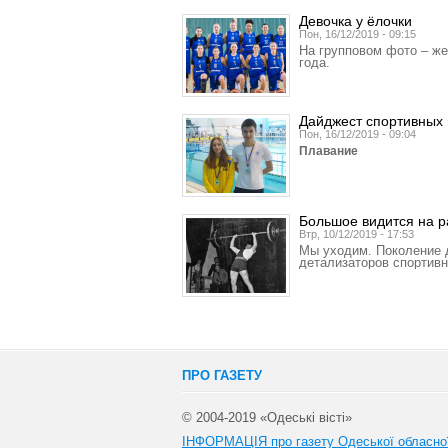
Девочка у ёлочки
Пон, 16/12/2019 - 09:15
На групповом фото – же
года.
Дайджест спортивных 
Пон, 16/12/2019 - 09:04
Плавание
Большое видится на р
Втр, 10/12/2019 - 17:53
Мы уходим. Поколение д
детализаторов спортивн
ПРО ГАЗЕТУ
© 2004-2019 «Одеські вісті»
ІНФОРМАЦІЯ про газету Одеської обласно