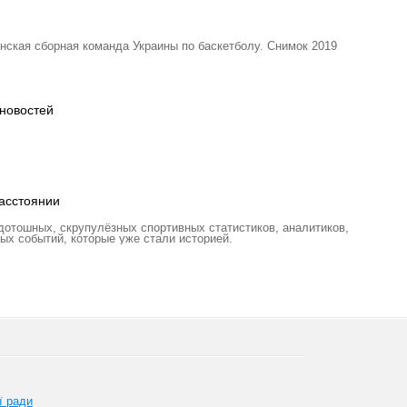
нская сборная команда Украины по баскетболу. Снимок 2019
новостей
асстоянии
отошных, скрупулёзных спортивных статистиков, аналитиков,
ых событий, которые уже стали историей.
ї ради