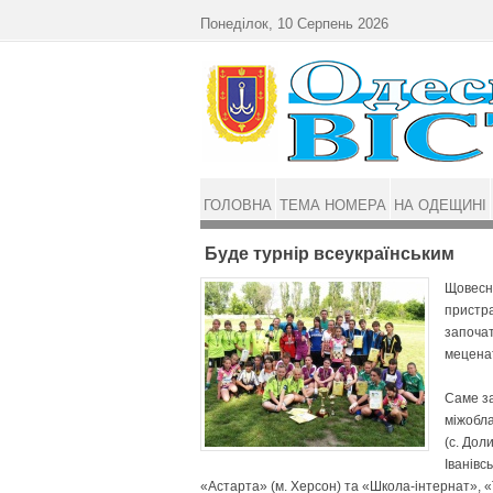
Перейти до основного матеріалу
Понеділок, 10 Серпень 2026
ГОЛОВНА
ТЕМА НОМЕРА
НА ОДЕЩИНІ
Буде турнір всеукраїнським
Щовесни
пристра
започа
мецена
Саме за
міжобла
(с. До­
Іванівс
«Ас­тарта» (м. Херсон) та «Школа-інтернат», 