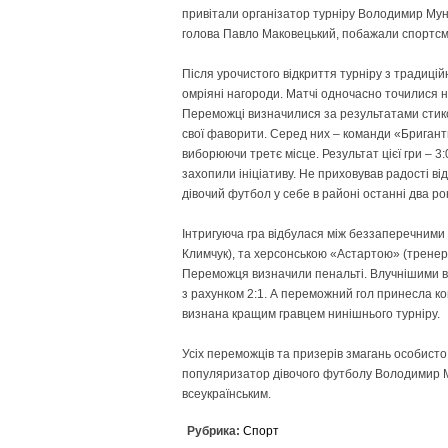
привітали організатор турніру Володимир Мун
голова Павло Маковецький, побажали спортсм
Після урочистого відкриття турніру з традиці
омріяні нагороди. Матчі одночасно точилися 
Переможці визначилися за результатами стикових
свої фаворити. Серед них – команди «Бриганти
виборюючи третє місце. Результат цієї гри – 3
захопили ініціативу. Не приховував радості в
дівочий футбол у себе в районі останні два ро
Інтригуюча гра відбулася між беззаперечним
Климчук), та херсонською «Астартою» (тренер Н
Переможця ви­значили пенальті. Влучнішими ви
з рахунком 2:1. А переможний гол принесла ко
визнана кращим гравцем нинішнього турніру.
Усіх переможців та призерів змагань особист
популяризатор дівочого футболу Володимир М
всеукраїнським.
Рубрика:
Спорт