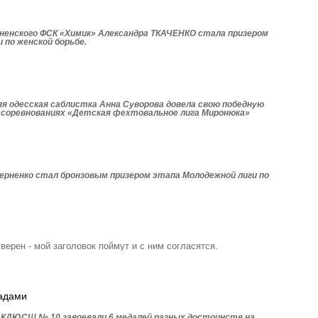
енского ФСК «Химик» Александра ТКАЧЕНКО стала призером
 по женской борьбе.
яя одесская саблистка Анна Суворова довела свою победную
х соревнованиях «Детская фехтовальное лига Миронюка»
рненко стал бронзовым призером этапа Моло­дежной лиги по
уверен - мой заголовок поймут и с ним согласятся.
радами
 КДЮСШ № 10 завоевали 6 медалей разных достоинств на