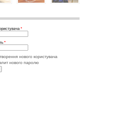
користувача
*
ль
*
творення нового користувача
апит нового паролю