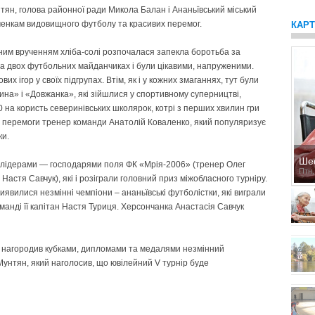
тян, голова районної ради Микола Балан і Ананьївський міський
енкам видовищного футболу та красивих перемог.
КАР
йним врученням хліба-солі розпочалася запекла боротьба за
на двох футбольних майданчиках і були цікавими, напруженими.
 ігор у своїх підгрупах. Втім, як і у кожних змаганнях, тут були
на» і «Довжанка», які зійшлися у спортивному суперництві,
:0 на користь северинівських школярок, котрі з перших хвилин гри
ід перемоги тренер команди Анатолій Коваленко, який популяризує
ки.
Ше
и лідерами — господарями поля ФК «Мрія-2006» (тренер Олег
Птн,
астя Савчук), які і розіграли головний приз між­обласного турніру.
явилися незмінні чемпіони – ананьївські футболістки, які виграли
манді її капітан Настя Туриця. Херсончанка Анастасія Савчук
о нагородив кубками, дипломами та медалями незмінний
унтян, який наголосив, що ювілейний V турнір буде