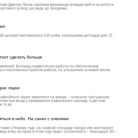
олова Дмитро Лисик закликав мешканців громади вийти на роботи
унтового шляху, що веде до Захарівки.
ших
кій цьогоріч виповнилося 105 років, запрацював дитсадок для 15
тоит сделать больше
авления Болград подвел итоги работы по обеспечению
а и населенных пунктов района, по улучшению условий жизни
рію ліцею
рофесійного ліцею змінилося на краще – сучасною тротуарною
ик при вході у приміщення навчального закладу, а дві нові
и та ву
яться в небо. На санях с оленями
товке к Новому году: на главной площади города уже монтируют
ицу-елку, которая в этом году будет особенной и – благодаря 3D-