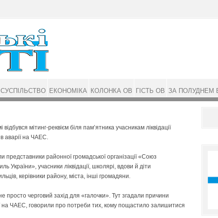
СУСПІЛЬСТВО
ЕКОНОМІКА
КОЛОНКА ОВ
ГІСТЬ ОВ
ЗА ПОЛУДНЕМ 
і відбувся мітинг-реквієм біля пам’ятника учасникам ліквідації
ів аварії на ЧАЕС.
 представники районної громадської організації «Союз
ль України», учасники ліквідації, школярі, вдови й діти
льців, керівники району, міста, інші громадяни.
не просто черговий захід для «галочки». Тут згадали причини
ї на ЧАЕС, говорили про потреби тих, кому пощастило залишитися