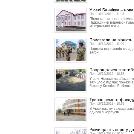
У селі Баннівка – нов
Пон, 16/12/2019 - 11:03
Після капітального ремонт
Підрядники відремонтували
мінеральної вати.
Присягали на вірність
Пон, 16/12/2019 - 11:00
Чергова церемонія склада
загоні.
Попрощалися із загиб
Пон, 16/12/2019 - 10:58
У селі Новомиколаївка, як
загиблою під час пожежі 
бізнесу Ксенією Бабенко.
Триває ремонт фасаду 
Пон, 16/12/2019 - 10:56
В Арцизькому закладі заг
одного з корпусів.
Розчищають дорогу до
Пон, 16/12/2019 - 10:54