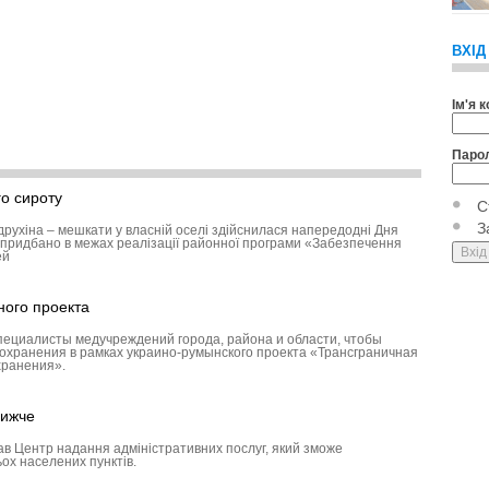
ВХІД
Ім'я 
Паро
о сироту
С
З
друхіна – мешкати у власній оселі здійснилася напередодні Дня
придбано в межах реалізації районної програми «Забезпечення
ей
ного проекта
пециалисты медучреждений города, района и области, чтобы
охранения в рамках украино-румынского проекта «Трансграничная
хранения».
лижче
ав Центр надання адміністративних послуг, який зможе
ох населених пунктів.