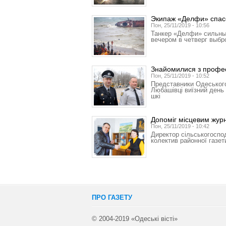
Экипаж «Делфи» спас
Пон, 25/11/2019 - 10:56
Танкер «Делфи» сильны
вечером в четверг выб
Знайомилися з профес
Пон, 25/11/2019 - 10:52
Представники Одеського
Любашівці виїзний день 
шкі
Допоміг місцевим жур
Пон, 25/11/2019 - 10:42
Директор сільськогоспо
колектив районної газет
ПРО ГАЗЕТУ
© 2004-2019 «Одеські вісті»