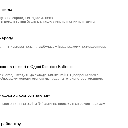
а школа
у вона справді виглядає як нова.
 цоколь і стіни будівлі, а також утеплили стіни плитами з
 народу
ння Військової присяги відбулась у Ізмаїльському прикордонному
лою на пожежі в Одесі Ксенією Бабенко
е сьогодні входить до складу Вилківської ОТГ, попрощалися з
в Одеському коледжі економіки, права та готельно-ресторанного
одного з корпусів закладу
альної середньої освіти №4 активно проводиться ремонт фасаду
 райцентру