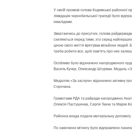
У своїй промові голова Кодимської районної о
ліквідацію чорнобильської трагедії було відпра
інвалідами.
Звертаючись до присутніх, голова райдержадмі
схиляються перед тими, хто серед найперших п
ціною свого життя врятував мільйони людей. Б
треба робити все, щоб пам’ять про них залиша
Особливо було відзначено нагородженого орде
Василь Кучер, Олександр Штурмак. Медаль «За 
Медаллю «За заслуги» відзначено активну гр
Сорочана.
Грамотами РДА та райради нагороджено Анатол
Олексія Пасту­шенка, Сергія Ткача та Марію К
Районна влада подала матеріальну допомогу лі
По закінченні мітингу було відправлено паних