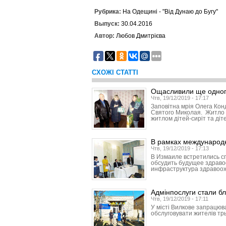
Рубрика:
На Одещині - "Від Дунаю до Бугу"
Выпуск:
30.04.2016
Автор:
Любов Дмитрієва
СХОЖІ СТАТТІ
Ощасливили ще одног
Чтв, 19/12/2019 - 17:17
Заповітна мрія Олега Кон
Святого Миколая. Житло 
житлом дітей-сиріт та діт
В рамках международ
Чтв, 19/12/2019 - 17:13
В Измаиле встретились с
обсудить будущее здраво
инфраструктура здравоо
Адмінпослуги стали б
Чтв, 19/12/2019 - 17:11
У місті Вилкове запрацюв
обслуговувати жителів трь