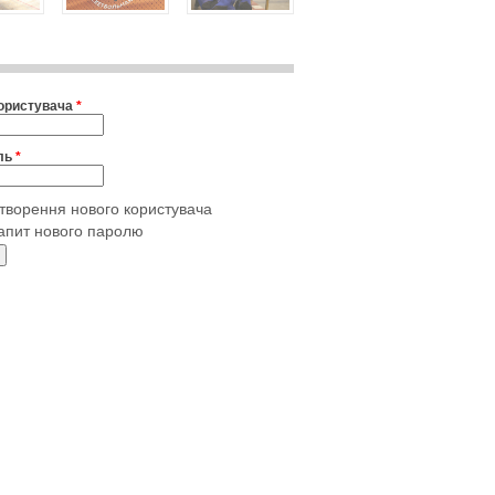
користувача
*
ль
*
творення нового користувача
апит нового паролю