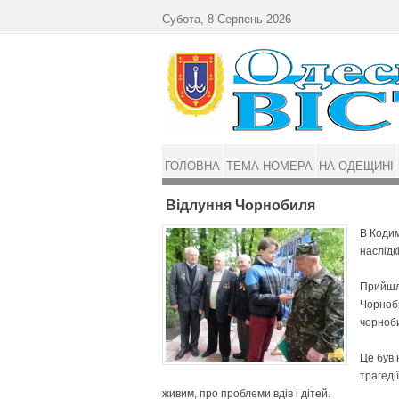
Перейти до основного матеріалу
Субота, 8 Серпень 2026
ГОЛОВНА
ТЕМА НОМЕРА
НА ОДЕЩИНІ
Відлуння Чорнобиля
В Кодим
наслідк
Прийшли
Чорноби
чорноби
Це був 
трагеді
живим, про проблеми вдів і дітей.