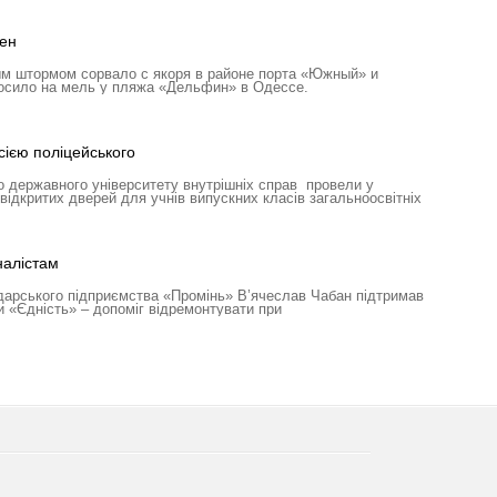
ен
м штормом сорвало с якоря в районе порта «Южный» и
росило на мель у пляжа «Дельфин» в Одессе.
ією поліцейського
 державного університету внутрішніх справ провели у
відкритих дверей для учнів випускних класів загальноосвітніх
налістам
дарського підприємства «Промінь» В’ячеслав Чабан підтримав
и «Єдність» – допоміг відремонтувати при