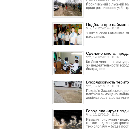
Йосипівський сільський г
щодо розчищення узбіч гр
Подбали про наймен
Чтв, 12/12/2019 - 11:30
У школі села Романівка, я
вихованців.
Сделано много, предс
Чтв, 12/12/2019 - 11:26
Ко Дню местного самоупр
жизнедеятельности город
болградцев.
Впорядковують терито
Чтв, 12/12/2019 - 11:24
Подвір’я Захарівського п
плиткою вимощено майданч
доріжки ведуть до капличк
Город планирует подн
Чтв, 12/12/2019 - 11:21
Измаил приступил к подго
каркас под главную красав
технологиям – будет пост