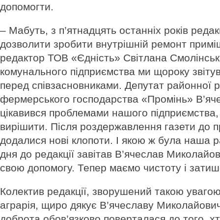
допомогти.
– Мабуть, з п’ятнадцять останніх років редак
дозволити зроби­ти внутрішній ремонт примі
редактор ТОВ «Єдність» Світлана Смолінська
комунального підприємства ми щороку звіту
перед співзасновниками. Депу­тат районної р
фермерсько­го господарства «Промінь» В’яч
цікавився проблемами нашого підприємства, 
вирі­шити. Після роздержавлення газети до 
додали­ся нові клопоти. І якою ж була наша р
дня до редак­ції завітав В’ячеслав Миколайо
свою допомогу. Тепер маємо чистоту і затиш
Колектив редакції, зворушений такою увагою
аграрія, щиро дякує В’ячеславу Ми­колайович
доброта обов’язково поверталася до того, хто