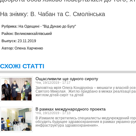
На знімку: В. Чабан та С. Смолінська
Рубрика:
На Одещині - "Від Дунаю до Бугу"
Район:
Великомихайлівський
Выпуск:
23.11.2019
Автор:
Олена Харченко
СХОЖІ СТАТТІ
Ощасливили ще одного сироту
Чтв, 19/12/2019 - 17:17
Заповітна мрія Олега Кондрухіна – мешкати у власній ос
Святого Миколая. Житло придбано в межах реалізації р
житлом дітей-сиріт та дітей
В рамках международного проекта
Чтв, 19/12/2019 - 17:13
В Измаиле встретились специалисты медучреждений горо
обсудить будущее здравоохранения в рамках украино-ру
инфраструктура здравоохранения».