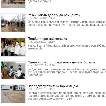
одного з корпусів.
Розчищають дорогу до райцентру
Пон, 16/12/2019 - 10:54
Йосипівський сільський голова Дмитро Лисик закликав ме
щодо розчищення узбіч грунтового шляху, що веде до Зах
Подбали про найменших
Чтв, 12/12/2019 - 11:30
У школі села Романівка, якій цьогоріч виповнилося 105 ро
вихованців.
Сделано много, предстоит сделать больше
Чтв, 12/12/2019 - 11:26
Ко Дню местного самоуправления Болград подвел итоги
жизнедеятельности города и населенных пунктов района
болградцев.
Впорядковують територію ліцею
Чтв, 12/12/2019 - 11:24
Подвір’я Захарівського професійного ліцею змінилося н
плиткою вимощено майданчик при вході у приміщення навч
доріжки ведуть до каплички та ву