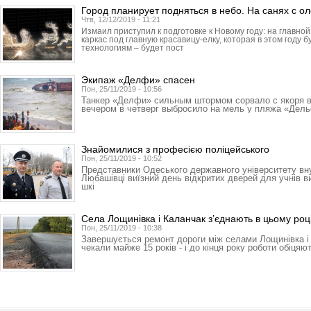
Город планирует подняться в небо. На санях с о
Чтв, 12/12/2019 - 11:21
Измаил приступил к подготовке к Новому году: на главн
каркас под главную красавицу-елку, которая в этом году 
технологиям – будет пост
Экипаж «Делфи» спасен
Пон, 25/11/2019 - 10:56
Танкер «Делфи» сильным штормом сорвало с якоря 
вечером в четверг выбросило на мель у пляжа «Дел
Знайомилися з професією поліцейського
Пон, 25/11/2019 - 10:52
Представники Одеського державного університету вн
Любашівці виїзний день відкритих дверей для учнів в
шкі
Села Лощинівка і Каланчак з’єднають в цьому роц
Пон, 25/11/2019 - 10:38
Завершується ремонт дороги між селами Лощинівка і 
чекали майже 15 років - і до кінця року роботи обіцяют