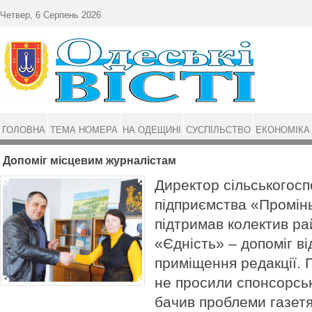
Перейти до основного матеріалу
Четвер, 6 Серпень 2026
ГОЛОВНА
ТЕМА НОМЕРА
НА ОДЕЩИНІ
СУСПІЛЬСТВО
ЕКОНОМІКА
Допоміг місцевим журналістам
Директор сільськогос
підприємства «Промін
підтримав колектив ра
«Єдність» – допоміг в
приміщення редакції.
не просили спонсорськ
бачив проблеми газетя