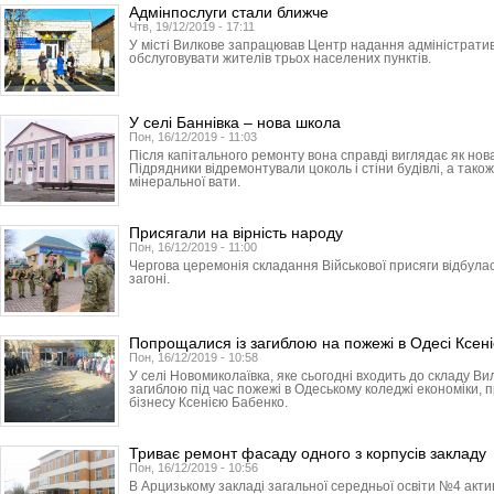
Адмінпослуги стали ближче
Чтв, 19/12/2019 - 17:11
У місті Вилкове запрацював Центр надання адміністратив
обслуговувати жителів трьох населених пунктів.
У селі Баннівка – нова школа
Пон, 16/12/2019 - 11:03
Після капітального ремонту вона справді виглядає як нов
Підрядники відремонтували цоколь і стіни будівлі, а тако
мінеральної вати.
Присягали на вірність народу
Пон, 16/12/2019 - 11:00
Чергова церемонія складання Військової присяги відбула
загоні.
Попрощалися із загиблою на пожежі в Одесі Ксен
Пон, 16/12/2019 - 10:58
У селі Новомиколаївка, яке сьогодні входить до складу Ви
загиблою під час пожежі в Одеському коледжі економіки, 
бізнесу Ксенією Бабенко.
Триває ремонт фасаду одного з корпусів закладу
Пон, 16/12/2019 - 10:56
В Арцизькому закладі загальної середньої освіти №4 ак