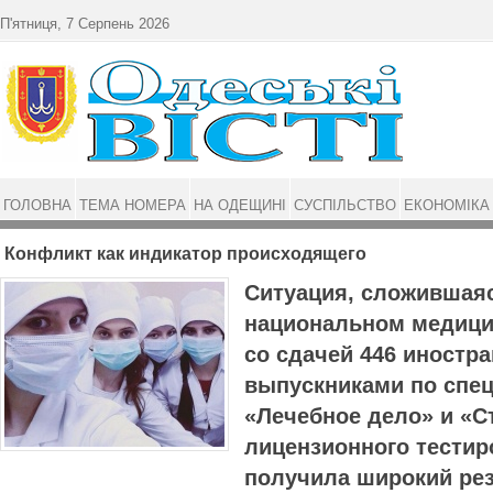
Перейти до основного матеріалу
П'ятниця, 7 Серпень 2026
ГОЛОВНА
ТЕМА НОМЕРА
НА ОДЕЩИНІ
СУСПІЛЬСТВО
ЕКОНОМІКА
Конфликт как индикатор происходящего
Ситуация, сложившая
национальном медици
со сдачей 446 иностр
выпускниками по спе
«Лечебное дело» и «С
лицензионного тестир
получила широкий рез