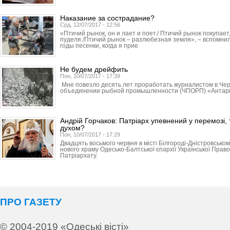
Наказание за сострадание?
Срд, 12/07/2017 - 12:56
«Птичий рынок, он и лает и поет./ Птичий рынок покупает,
пуделя./Птичий рынок – разлюбезная земля», – вспомнил
годы песенки, когда я прие
Не будем дрейфить
Пон, 10/07/2017 - 17:39
Мне повезло десять лет проработать журналистом в Че
объединении рыбной промышленности (ЧПОРП) «Антарк
Андрій Горчаков: Патріарх упевнений у перемозі,
духом?
Пон, 10/07/2017 - 17:29
Двадцять восьмого червня в місті Білгороді-Дністровсько
нового храму Одесько-Балтської єпархії Української Прав
Патріархату.
ПРО ГАЗЕТУ
© 2004-2019 «Одеські вісті»