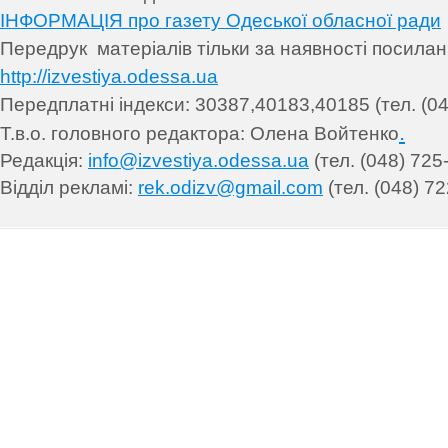
ІНФОРМАЦІЯ про газету Одеської обласної ради
Передрук матеріалів т
ільки за наявності посила
http://izvestiya.odessa.ua
Передплатні індекси: 30
387,40183,40185 (тел. (04
.
Т.в.о. головного редактора: Олена Войтенко
Редакція:
info@izvestiya.odessa.ua
(тел. (048) 725
Відділ рекламі:
rek.odizv@gmail.com
(тел. (048) 72