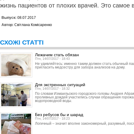
жизнь пациентов от плохих врачей. Это самое 
Выпуск:
08.07.2017
Автор:
Світлана Комісаренко
СХОЖІ СТАТТІ
Лежачим стать обязан
Птн, 14/07/2017 - 18:43
Не удивляйтесь: именно таким должен стать обычный па
пригласить медсестру для забора анализов на дому.
Для экстренных ситуаций
Птн, 14/07/2017 - 18:32
По словам Измаильского городского головы Андрея Абра
проливных дождей участились случаи обращения горожан
водопроводной воды.
Без ребусов бы и шарад
Птн, 14/07/2017 - 18:23
Логичный – значит вполне закономерный, разумный, пос