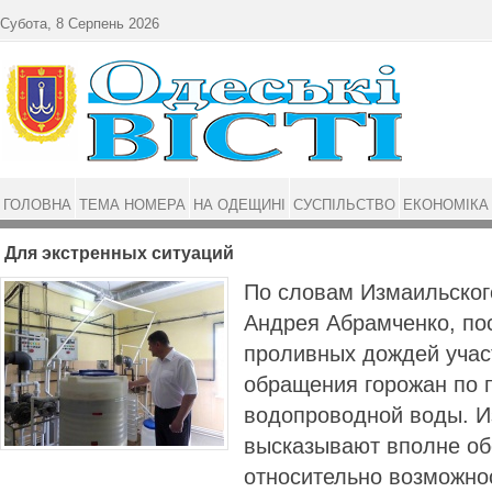
Перейти до основного матеріалу
Субота, 8 Серпень 2026
ГОЛОВНА
ТЕМА НОМЕРА
НА ОДЕЩИНІ
СУСПІЛЬСТВО
ЕКОНОМІКА
Для экстренных ситуаций
По словам Измаильског
Андрея Абрамченко, по
проливных дождей учас
обращения горожан по 
водопроводной воды. 
высказывают вполне об
относительно возможно