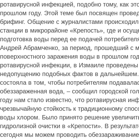
ротавирусной инфекцией, подобно тому, как эт
прошлом году. Этой теме был посвящен прове
брифинг. Общение с журналистами происходил
станции в микрорайоне «Крепость», где и осущ
подготовка воды перед ее подачей потребител
Андрей Абрамченко, за период, прошедший с 
поверхностного заражения воды в прошлом го
ротавирусной инфекции, в Измаиле проведены
недопущению подобных фактов в дальнейшем.
состояла в том, чтобы потребителям подавалас
обеззараженная вода, – сообщил городской го
году нам стало известно, что ротавирусная ин
чрезвычайную стойкость к традиционному спос
воды хлором. Было принято решение увеличит
гидролизной очистки в «Крепости». В результа
сегодня мы можем проводить обеззараживание