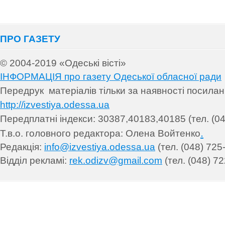
ПРО ГАЗЕТУ
© 2004-2019 «Одеські вісті»
ІНФОРМАЦІЯ про газету Одеської обласної ради
Передрук матеріалів т
ільки за наявності посила
http://izvestiya.odessa.ua
Передплатні індекси: 30
387,40183,40185 (тел. (04
.
Т.в.о. головного редактора: Олена Войтенко
Редакція:
info@izvestiya.odessa.ua
(тел. (048) 725
Відділ рекламі:
rek.odizv@gmail.com
(тел. (048) 72