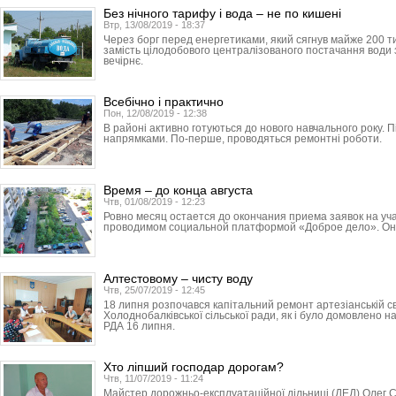
Без нічного тарифу і вода – не по кишені
Втр, 13/08/2019 - 18:37
Через борг перед енергетиками, який сягнув майже 200 ти
замість цілодобового централізованого постачання води 
вечірнє.
Всебічно і практично
Пон, 12/08/2019 - 12:38
В районі активно готуються до нового навчального року. П
напрямками. По-перше, проводяться ремонтні роботи.
Время – до конца августа
Чтв, 01/08/2019 - 12:23
Ровно месяц остается до окончания приема заявок на уч
проводимом социальной платформой «Доброе дело». Он 
Алтестовому – чисту воду
Чтв, 25/07/2019 - 12:45
18 липня розпочався капітальний ремонт артезіанській с
Холоднобалківської сільської ради, як і було домовлено на
РДА 16 липня.
Хто ліпший господар дорогам?
Чтв, 11/07/2019 - 11:24
Майстер дорожньо-експлуатаційної дільниці (ДЕД) Олег 