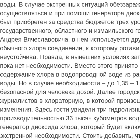
воды. В случае экстренных ситуаций обеззара
осуществляться и при помощи генератора диок
был приобретен за средства бюджетов трех ур
государственного, областного и измаильского г
Андрея Вячеславовича, в нем используется дру
обычного хлора соединение, к которому ротав
неустойчива. Правда, в нынешних условиях зап
пока нет необходимости. Вместо этого принято
содержание хлора в водопроводной воде из ра
воды. Но в случае необходимости – до 1,35 – 1,
безопасной для человека дозой. Далее городск
журналистов в хлораторную, в которой произо
изменения. Здесь гости увидели три гидролиз
производительностью 36 тысяч кубометров вод
генератор диоксида хлора, который будет вклю
экстренной необходимости. Стоить добавить, ч