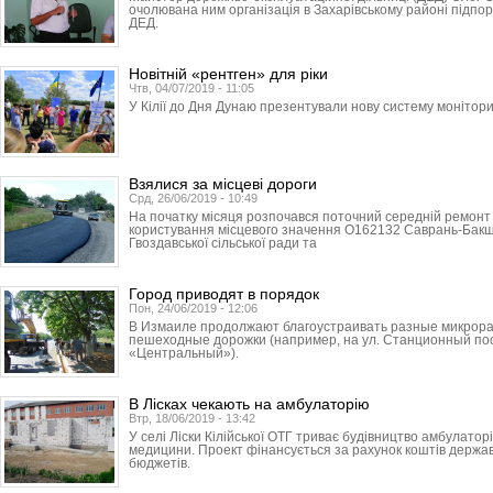
очолювана ним організація в Захарівському районі підпо
ДЕД.
Новітній «рентген» для ріки
Чтв, 04/07/2019 - 11:05
У Кілії до Дня Дунаю презентували нову систему монітори
Взялися за місцеві дороги
Срд, 26/06/2019 - 10:49
На початку місяця розпочався поточний середній ремонт 
користування місцевого значення О162132 Саврань-Бак
Гвоздавської сільської ради та
Город приводят в порядок
Пон, 24/06/2019 - 12:06
В Измаиле продолжают благоустраивать разные микрора
пешеходные дорожки (например, на ул. Станционный пос
«Центральный»).
В Лісках чекають на амбулаторію
Втр, 18/06/2019 - 13:42
У селі Ліски Кілійської ОТГ триває будівництво амбулаторі
медицини. Проект фінансується за рахунок коштів держав
бюджетів.