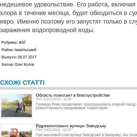
недешевое удовольствие. Его работа, включая
хлора в течение месяца, будет обходиться в с
евро. Именно поэтому его запустят только в с
заражения водопроводной воды.
Рубрика:
ЖКГ
Район:
Ізмаїльський
Выпуск:
08.07.2017
Автор:
Олег Колєв
СХОЖІ СТАТТІ
Область помогает в благоустройстве
Пон, 02/12/2019 - 11:40
Громада Рени продолжает прихорашивать родной город 
ремонтировать придомовые территории.
Відремонтовано вулицю Заводську
Пон, 04/11/2019 - 10:30
Про жахливий стан вулиці Заводської в Захарівці, яка зна