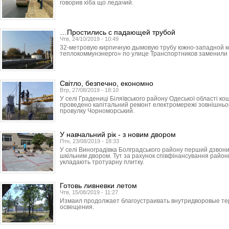
говорив хіба що ледачий.
…Простились с падающей трубой
Чтв, 24/10/2019 - 10:49
32-метровую кирпичную дымовую трубу южно-западной к
теплокоммунэнерго» по улице Транс­порт­ников заменили
Світло, безпечно, економно
Втр, 27/08/2019 - 18:10
У селі Градениці Біляївського району Одеської області к
проведено капітальний ремонт електромережі зовнішньог
провулку Чорноморський.
У навчальний рік - з новим двором
Птн, 23/08/2019 - 18:33
У селі Виноградівка Болградського району перший дзвон
шкільним двором. Тут за рахунок співфінансування районн
укладають тротуарну плитку.
Готовь ливневки летом
Чтв, 15/08/2019 - 11:27
Измаил продолжает благоустраивать внутридворовые те
освещения.