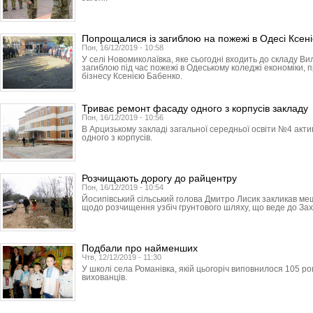
Попрощалися із загиблою на пожежі в Одесі Ксен
Пон, 16/12/2019 - 10:58
У селі Новомиколаївка, яке сьогодні входить до складу Ви
загиблою під час пожежі в Одеському коледжі економіки, 
бізнесу Ксенією Бабенко.
Триває ремонт фасаду одного з корпусів закладу
Пон, 16/12/2019 - 10:56
В Арцизькому закладі загальної середньої освіти №4 ак
одного з корпусів.
Розчищають дорогу до райцентру
Пон, 16/12/2019 - 10:54
Йосипівський сільський голова Дмитро Лисик закликав ме
щодо розчищення узбіч грунтового шляху, що веде до Зах
Подбали про найменших
Чтв, 12/12/2019 - 11:30
У школі села Романівка, якій цьогоріч виповнилося 105 ро
вихованців.