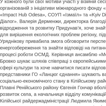
У кожного були свої мотиви участі у візійній сес
організованій з ініціативи міжнародного фонду
«Impact Hub Odesa», СОУП «Ізмаїл» та «Kyiv Di
Діалог». Валерія Дерменжи, директорка благод
відродження та розвитку Придунав’я, хоче знай
для вирішення екологічних проблем регіону, п
Уряднікову привабила змога обговорити перспек
енергозбереження та знайти відповіді на питан
процесі роботи ОСМД. Керівниця ансамблю «М
Бровко шукає шляхів співпраці з європейськими
сфері культури та хоче навчитися писати відпові
представники ГО «Ланцюг єднання» шукають в
соціально-економічного стану в Кілійському рай
Плавні Ренійського району Євгенія Гончар вболі
розвиток села, а начальниця відділу комунікаці
Кілійської райдержадміністрації Людмила Якиме