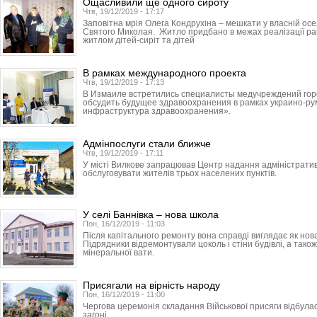
Ощасливили ще одного сироту
Чтв, 19/12/2019 - 17:17
Заповітна мрія Олега Кондрухіна – мешкати у власній ос
Святого Миколая. Житло придбано в межах реалізації р
житлом дітей-сиріт та дітей
В рамках международного проекта
Чтв, 19/12/2019 - 17:13
В Измаиле встретились специалисты медучреждений горо
обсудить будущее здравоохранения в рамках украино-ру
инфраструктура здравоохранения».
Адмінпослуги стали ближче
Чтв, 19/12/2019 - 17:11
У місті Вилкове запрацював Центр надання адміністратив
обслуговувати жителів трьох населених пунктів.
У селі Баннівка – нова школа
Пон, 16/12/2019 - 11:03
Після капітального ремонту вона справді виглядає як нов
Підрядники відремонтували цоколь і стіни будівлі, а тако
мінеральної вати.
Присягали на вірність народу
Пон, 16/12/2019 - 11:00
Чергова церемонія складання Військової присяги відбула
загоні.