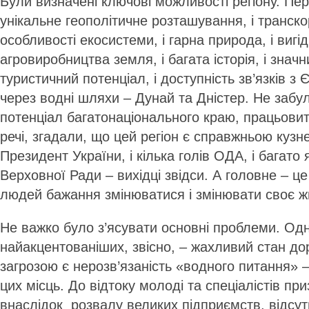
Були визначені ключові можливості регіону. Пер
унікальне геополітичне розташування, і транскор
особливості екосистеми, і гарна природа, і вигі
агровиробництва земля, і багата історія, і знач
туристичний потенціал, і доступність зв’язків з
через водні шляхи – Дунай та Дністер. Не забу
потенціал багатонаціонального краю, працьовиті
речі, згадали, що цей регіон є справжньою кузне
Президент України, і кілька голів ОДА, і багато 
Верховної Ради – вихідці звідси. А головне – це
людей бажання змінюватися і змінювати своє ж
Не важко було з’ясувати основні проблеми. Одн
найакцентованіших, звісно, – жахливий стан до
загрозою є нерозв’язаність «водного питання»
цих місць. До відтоку молоді та спеціалістів пр
внаслідок розвалу великих підприємств, відсут