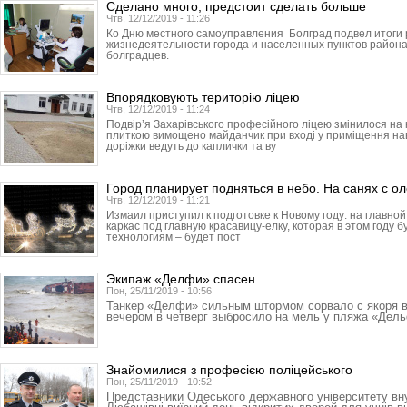
Сделано много, предстоит сделать больше
Чтв, 12/12/2019 - 11:26
Ко Дню местного самоуправления Болград подвел итоги
жизнедеятельности города и населенных пунктов района
болградцев.
Впорядковують територію ліцею
Чтв, 12/12/2019 - 11:24
Подвір’я Захарівського професійного ліцею змінилося н
плиткою вимощено майданчик при вході у приміщення навч
доріжки ведуть до каплички та ву
Город планирует подняться в небо. На санях с о
Чтв, 12/12/2019 - 11:21
Измаил приступил к подготовке к Новому году: на главн
каркас под главную красавицу-елку, которая в этом году 
технологиям – будет пост
Экипаж «Делфи» спасен
Пон, 25/11/2019 - 10:56
Танкер «Делфи» сильным штормом сорвало с якоря 
вечером в четверг выбросило на мель у пляжа «Дел
Знайомилися з професією поліцейського
Пон, 25/11/2019 - 10:52
Представники Одеського державного університету вн