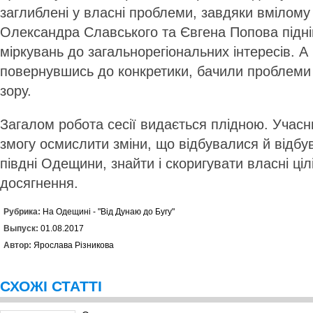
заглиблені у власні проблеми, завдяки вмілом
Олександра Славського та Євгена Попова підні
міркувань до загальнорегіональних інтересів. А 
повернувшись до конкретики, бачили проблеми
зору.
Загалом робота сесії видається плідною. Учас
змогу осмислити зміни, що відбувалися й відбу
півдні Одещини, знайти і скоригувати власні ціл
досягнення.
Рубрика:
На Одещині - "Від Дунаю до Бугу"
Выпуск:
01.08.2017
Автор:
Ярослава Різникова
СХОЖІ СТАТТІ