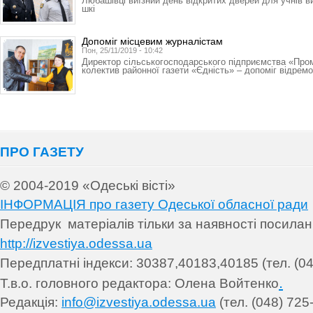
Любашівці виїзний день відкритих дверей для учнів в
шкі
Допоміг місцевим журналістам
Пон, 25/11/2019 - 10:42
Директор сільськогосподарського підприємства «Про
колектив районної газети «Єдність» – допоміг відрем
ПРО ГАЗЕТУ
© 2004-2019 «Одеські вісті»
ІНФОРМАЦІЯ про газету Одеської обласної ради
Передрук матеріалів т
ільки за наявності посила
http://izvestiya.odessa.ua
Передплатні індекси: 30
387,40183,40185 (тел. (04
.
Т.в.о. головного редактора: Олена Войтенко
Редакція:
info@izvestiya.odessa.ua
(тел. (048) 725