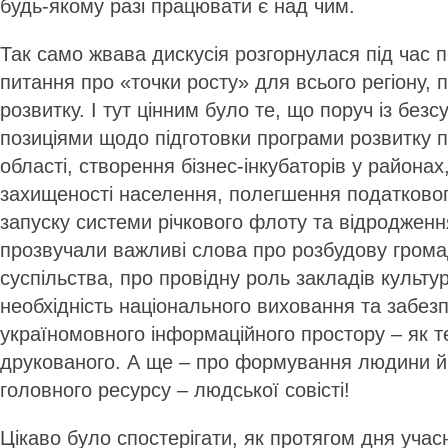
будь-якому разі працювати є над чим.
Так само жвава дискусія розгорнулася під час п
питання про «точки росту» для всього регіону, 
розвитку. І тут цінним було те, що поруч із бе
позиціями щодо підготовки програми розвитку 
області, створення бізнес-інкубаторів у района
захищеності населення, полегшення податкового
запуску системи річкового флоту та відродженн
прозвучали важливі слова про розбудову грома
суспільства, про провідну роль закладів культур
необхідність національного виховання та забез
україномовного інформаційного простору – як тел
друкованого. А ще – про формування людини й 
головного ресурсу – людської совісті!
Цікаво було спостерігати, як протягом дня учас