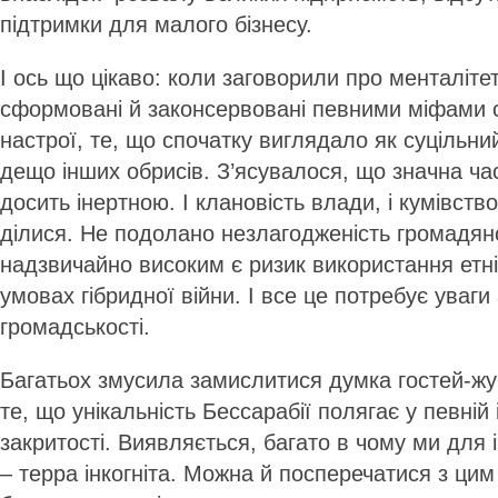
підтримки для малого бізнесу.
І ось що цікаво: коли заговорили про менталіте
сформовані й законсервовані певними міфами с
настрої, те, що спочатку виглядало як суцільни
дещо інших обрисів. З’ясувалося, що значна ча
досить інертною. І клановість влади, і кумівство,
ділися. Не подолано незлагодженість громадянс
надзвичайно високим є ризик використання етні
умовах гібридної війни. І все це потребує уваги
громадськості.
Багатьох змусила замислитися думка гостей-жур
те, що унікальність Бессарабії полягає у певній
закритості. Виявляється, багато в чому ми для і
– терра інкогніта. Можна й посперечатися з ци