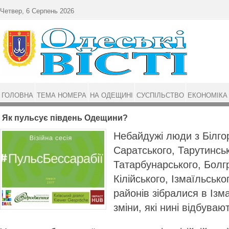
Перейти до основного матеріалу
Четвер, 6 Серпень 2026
ГОЛОВНА
ТЕМА НОМЕРА
НА ОДЕЩИНІ
СУСПІЛЬСТВО
ЕКОНОМІКА
Як пульсує південь Одещини?
Небайдужі люди з Білгор
Саратського, Тарутинськ
Татарбунарського, Болгр
Кілійського, Ізмаїльськог
районів зібралися в Ізм
зміни, які нині відбува