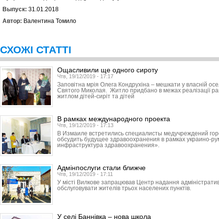
Выпуск:
31.01.2018
Автор:
Валентина Томило
СХОЖІ СТАТТІ
Ощасливили ще одного сироту
Чтв, 19/12/2019 - 17:17
Заповітна мрія Олега Кондрухіна – мешкати у власній ос
Святого Миколая. Житло придбано в межах реалізації р
житлом дітей-сиріт та дітей
В рамках международного проекта
Чтв, 19/12/2019 - 17:13
В Измаиле встретились специалисты медучреждений горо
обсудить будущее здравоохранения в рамках украино-ру
инфраструктура здравоохранения».
Адмінпослуги стали ближче
Чтв, 19/12/2019 - 17:11
У місті Вилкове запрацював Центр надання адміністратив
обслуговувати жителів трьох населених пунктів.
У селі Баннівка – нова школа