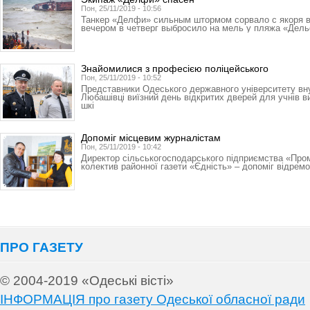
Пон, 25/11/2019 - 10:56
Танкер «Делфи» сильным штормом сорвало с якоря 
вечером в четверг выбросило на мель у пляжа «Дел
Знайомилися з професією поліцейського
Пон, 25/11/2019 - 10:52
Представники Одеського державного університету вн
Любашівці виїзний день відкритих дверей для учнів в
шкі
Допоміг місцевим журналістам
Пон, 25/11/2019 - 10:42
Директор сільськогосподарського підприємства «Про
колектив районної газети «Єдність» – допоміг відрем
ПРО ГАЗЕТУ
© 2004-2019 «Одеські вісті»
ІНФОРМАЦІЯ про газету Одеської обласної ради