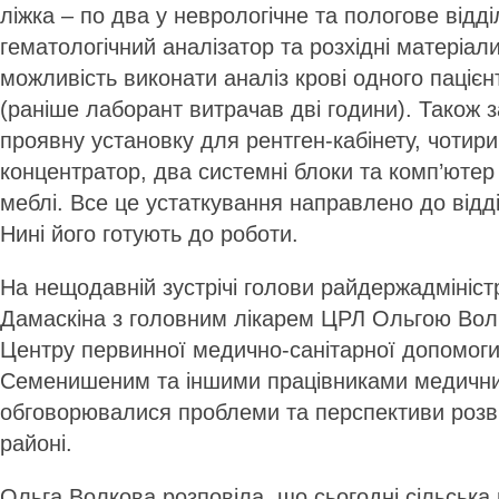
ліжка – по два у неврологічне та пологове відд
гематологічний аналізатор та розхідні матеріал
можливість виконати аналіз крові одного паціє
(раніше лаборант витрачав дві години). Також 
проявну установку для рентген-кабінету, чотири
концентратор, два системні блоки та комп’ютер 
меблі. Все це устаткування направлено до відді
Нині його готують до роботи.
На нещодавній зустрічі голови райдержадміністр
Дамаскіна з головним лікарем ЦРЛ Ольгою Вол
Центру первинної медично-санітарної допомоги
Семенишеним та іншими працівниками медични
обговорювалися проблеми та перспективи розв
районі.
Ольга Волкова розповіла, що сьогодні сільськ