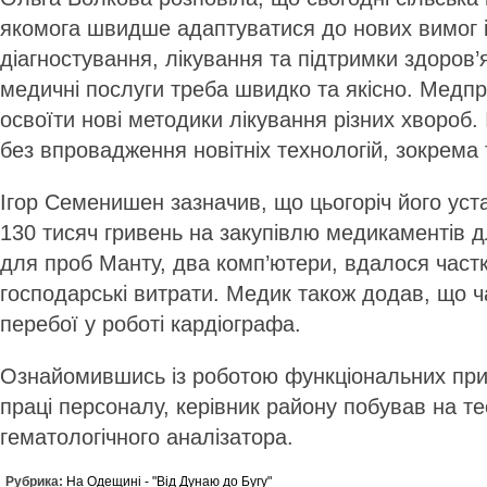
якомога швидше адаптуватися до нових вимог і
діагностування, лікування та підтримки здоров’
медичні послуги треба швидко та якісно. Медп
освоїти нові методики лікування різних хвороб. І
без впровадження новітніх технологій, зокрема
Ігор Семенишен зазначив, що цьогоріч його ус
130 тисяч гривень на закупівлю медикаментів д
для проб Манту, два комп’ютери, вдалося частк
господарські витрати. Медик також додав, що 
перебої у роботі кардіографа.
Ознайомившись із роботою функціональних пр
праці персоналу, керівник району побував на те
гематологічного аналізатора.
Рубрика:
На Одещині - "Від Дунаю до Бугу"