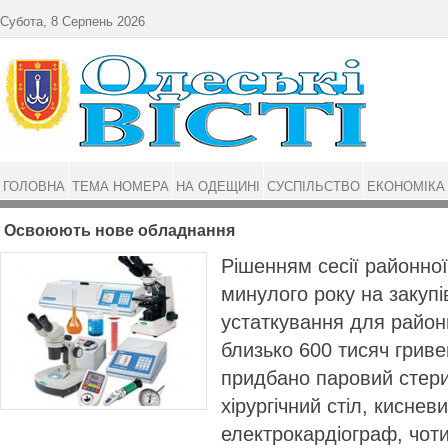
Перейти до основного матеріалу
Субота, 8 Серпень 2026
ГОЛОВНА
ТЕМА НОМЕРА
НА ОДЕЩИНІ
СУСПІЛЬСТВО
ЕКОНОМІКА
Освоюють нове обладнання
Рішенням сесії районної
минулого року на закуп
устаткування для районн
близько 600 тисяч гриве
придбано паровий стери
хірургічний стіл, киснев
електрокардіограф, чот