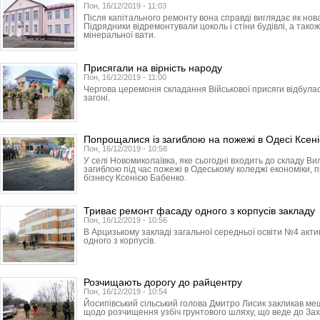
Пон, 16/12/2019 - 11:03
Після капітального ремонту вона справді виглядає як нов
Підрядники відремонтували цоколь і стіни будівлі, а тако
мінеральної вати.
Присягали на вірність народу
Пон, 16/12/2019 - 11:00
Чергова церемонія складання Військової присяги відбула
загоні.
Попрощалися із загиблою на пожежі в Одесі Ксен
Пон, 16/12/2019 - 10:58
У селі Новомиколаївка, яке сьогодні входить до складу Ви
загиблою під час пожежі в Одеському коледжі економіки, 
бізнесу Ксенією Бабенко.
Триває ремонт фасаду одного з корпусів закладу
Пон, 16/12/2019 - 10:56
В Арцизькому закладі загальної середньої освіти №4 ак
одного з корпусів.
Розчищають дорогу до райцентру
Пон, 16/12/2019 - 10:54
Йосипівський сільський голова Дмитро Лисик закликав ме
щодо розчищення узбіч грунтового шляху, що веде до Зах