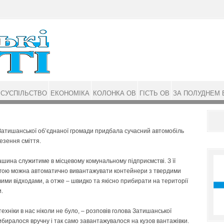
СУСПІЛЬСТВО
ЕКОНОМІКА
КОЛОНКА ОВ
ГІСТЬ ОВ
ЗА ПОЛУДНЕМ 
атишанської об’єднаної громади придбала сучасний автомобіль
езення сміття.
шина служитиме в місцевому комунальному підприємстві. З її
гою можна автоматично вивантажувати контейнери з твердими
ими відходами, а отже – швидко та якісно прибирати на території
.
 техніки в нас ніколи не було, – розповів голова Затишанської
биралося вручну і так само завантажувалося на кузов вантажівки.