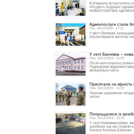
В Измаиле встретились с
обсудить будущее здраво
инфраструктура здравоо
Адмінпослуги стали б
Чтв, 19/12/2019 - 17:11
У місті Вилкове запрацюв
обслуговувати жителів трь
У селі Баннівка – нов
Пон, 16/12/2019 - 11:03
Після капітального ремонт
Підрядники відремонтували
мінеральної вати.
Присягали на вірність
Пон, 16/12/2019 - 11:00
Чергова церемонія склада
загоні.
Попрощалися із загиб
Пон, 16/12/2019 - 10:58
У селі Новомиколаївка, як
загиблою під час пожежі 
бізнесу Ксенією Бабенко.