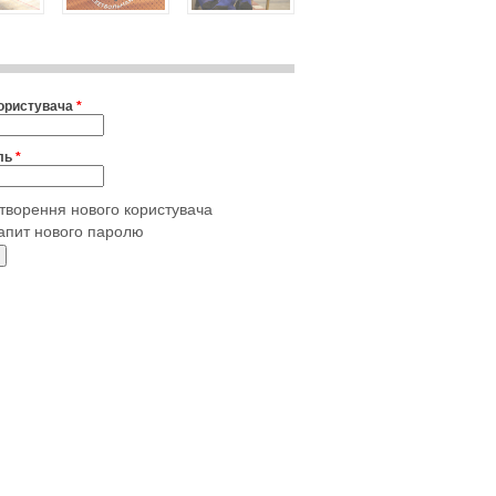
користувача
*
ль
*
творення нового користувача
апит нового паролю