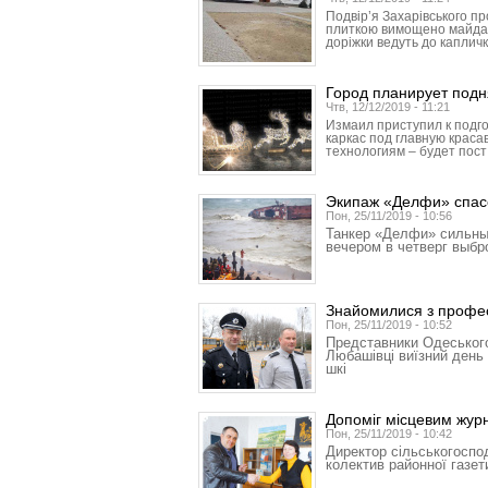
Подвір’я Захарівського п
плиткою вимощено майданч
доріжки ведуть до капличк
Город планирует подн
Чтв, 12/12/2019 - 11:21
Измаил приступил к подго
каркас под главную красав
технологиям – будет пост
Экипаж «Делфи» спас
Пон, 25/11/2019 - 10:56
Танкер «Делфи» сильны
вечером в четверг выб
Знайомилися з профес
Пон, 25/11/2019 - 10:52
Представники Одеського
Любашівці виїзний день 
шкі
Допоміг місцевим жур
Пон, 25/11/2019 - 10:42
Директор сільськогоспо
колектив районної газет