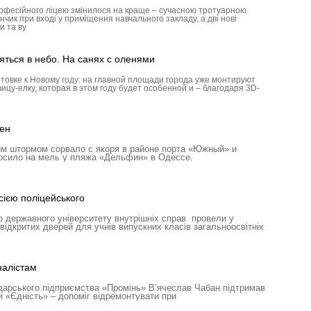
рофесійного ліцею змінилося на краще – сучасною тротуарною
ик при вході у приміщення навчального закладу, а дві нові
и та ву
яться в небо. На санях с оленями
товке к Новому году: на главной площади города уже монтируют
ицу-елку, которая в этом году будет особенной и – благодаря 3D-
ен
м штормом сорвало с якоря в районе порта «Южный» и
росило на мель у пляжа «Дельфин» в Одессе.
ією поліцейського
 державного університету внутрішніх справ провели у
відкритих дверей для учнів випускних класів загальноосвітніх
налістам
дарського підприємства «Промінь» В’ячеслав Чабан підтримав
и «Єдність» – допоміг відремонтувати при