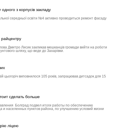
одного з корпусів закладу
альної середньої освіти №4 активно проводиться ремонт фасаду
 райцентру
олова Дмитро Лисик закликав мешканців громади вийти на роботи
унтового шляху, що веде до Захарівки.
ших
кій цьогоріч виповнилося 105 років, запрацював дитсадок для 15
тоит сделать больше
авления Болград подвел итоги работы по обеспечению
а и населенных пунктов района, по улучшению условий жизни
рію ліцею