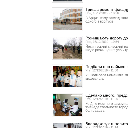
Триває ремонт фасаду 
Пон, 16/12/2019 - 10:56
В Арцизькому закладі заг
одного з корпусів.
Розчищають дорогу до
Пон, 16/12/2019 - 10:54
Йосипівський сільський г
щодо розчищення узбіч гр
Подбали про наймен
Чтв, 12/12/2019 - 11:30
У школі села Романівка, я
вихованців.
Сделано много, предс
Чтв, 12/12/2019 - 11:26
Ко Дню местного самоупр
жизнедеятельности город
болградцев.
Впорядковують терито
Чтв, 12/12/2019 - 11:24