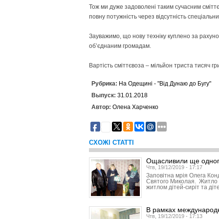
Тож ми дуже задоволені таким сучасним смітт
повну потужність через відсутність спеціальни
Зауважимо, що нову техніку куплено за рахуно
об’єднаним громадам.
Вартість сміттєвоза – мільйон триста тисяч гр
Рубрика:
На Одещині - "Від Дунаю до Бугу"
Выпуск:
31.01.2018
Автор:
Олена Харченко
2
СХОЖІ СТАТТІ
Ощасливили ще одног
Чтв, 19/12/2019 - 17:17
Заповітна мрія Олега Кон
Святого Миколая. Житло 
житлом дітей-сиріт та діт
В рамках международ
Чтв, 19/12/2019 - 17:13