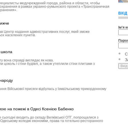
пециалисты медучреждений города, района и области, чтобы
охранения в рамках украино-румынского проекта «Трансграничная
хранения».
ВХІД
лижче
Ім'я 
ав Центр надання адміністративних послуг, який зможе
ох населених пунктів.
Паро
а школа
С
З
у вона справді виглядає як нова.
 цоколь і стіни будівлі, а також утеплили стіни плитами з
 народу
ння Військової присяги відбулась у Ізмаїльському прикордонному
лою на пожежі в Одесі Ксенією Бабенко
е сьогодні входить до складу Вилківської ОТГ, попрощалися з
в Одеському коледжі економіки, права та готельно-ресторанного