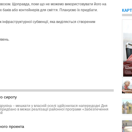
євозом. Щоправда, поки що не можемо використовувати його на
х баків або контейнерів для сміття. Плануємо їх придбати.
КАР
к інфраструктурної субвенції, яка виділяється створеним
ивень.
Ше
Птн,
о сироту
друхіна – мешкати у власній оселі здійснилася напередодні Дня
придбано в межах реалізації районної програми «Забезпечення
ей
ного проекта