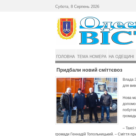
Перейти до основного матеріалу
Субота, 8 Серпень 2026
ГОЛОВНА
ТЕМА НОМЕРА
НА ОДЕЩИНІ
Придбали новий сміттєвоз
Влада З
для вив
Нова ма
допомо
побутов
громади
– Такої
громади Геннадій Топольницький. – Сміття при