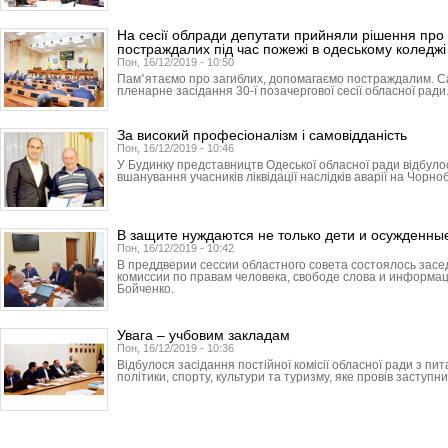
На сесії облради депутати прийняли рішення про 
постраждалих під час пожежі в одеському коледжі
Пон, 16/12/2019 - 10:50
Пам՚ятаємо про загиблих, допомагаємо постраждалим. С
пленарне засідання 30-ї позачергової сесії обласної ради
За високий професіоналізм і самовідданість
Пон, 16/12/2019 - 10:46
У Будинку представництв Одеської обласної ради відбуло
вшанування учасників ліквідації наслідків аварії на Чорно
В защите нуждаются не только дети и осужденны
Пон, 16/12/2019 - 10:42
В преддверии сессии областного совета состоялось зас
комиссии по правам человека, свободе слова и информа
Бойченко.
Увага – учбовим закладам
Пон, 16/12/2019 - 10:36
Відбулося засідання постійної комісії обласної ради з пит
політики, спорту, культури та туризму, яке провів заступник