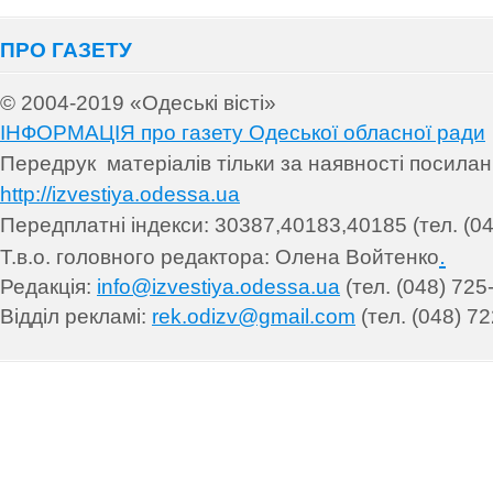
ПРО ГАЗЕТУ
© 2004-2019 «Одеські вісті»
ІНФОРМАЦІЯ про газету Одеської обласної ради
Передрук матеріалів т
ільки за наявності посила
http://izvestiya.odessa.ua
Передплатні індекси: 30
387,40183,40185 (тел. (04
.
Т.в.о. головного редактора: Олена Войтенко
Редакція:
info@izvestiya.odessa.ua
(тел. (048) 725
Відділ рекламі:
rek.odizv@gmail.com
(тел. (048) 72