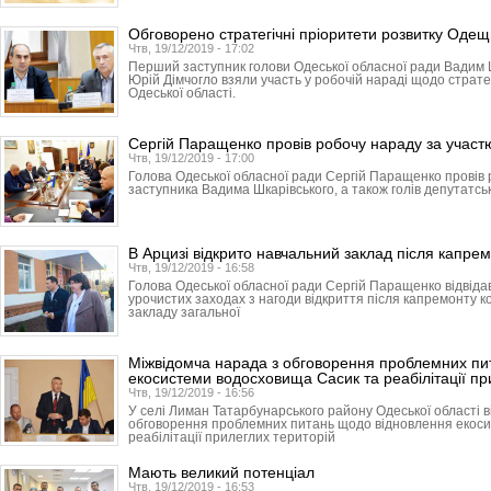
Обговорено стратегічні пріоритети розвитку Оде
Чтв, 19/12/2019 - 17:02
Перший заступник голови Одеської обласної ради Вадим 
Юрій Дімчогло взяли участь у робочій нараді щодо страте
Одеської області.
Сергій Паращенко провів робочу нараду за участю
Чтв, 19/12/2019 - 17:00
Голова Одеської обласної ради Сергій Паращенко провів
заступника Вадима Шкарівського, а також голів депутатськ
В Арцизі відкрито навчальний заклад після капре
Чтв, 19/12/2019 - 16:58
Голова Одеської обласної ради Сергій Паращенко відвідав
урочистих заходах з нагоди відкриття після капремонту к
закладу загальної
Міжвідомча нарада з обговорення проблемних пи
екосистеми водосховища Сасик та реабілітації пр
Чтв, 19/12/2019 - 16:56
У селі Лиман Татарбунарського району Одеської області в
обговорення проблемних питань щодо відновлення екос
реабілітації прилеглих територій
Мають великий потенціал
Чтв, 19/12/2019 - 16:53