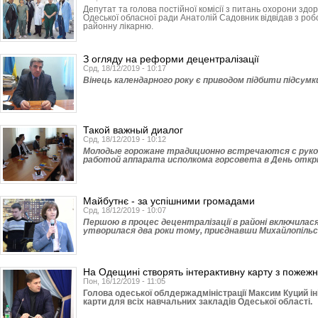
Депутат та голова постійної комісії з питань охорони здор
Одеської обласної ради Анатолій Садовник відвідав з ро
районну лікарню.
З огляду на реформи децентралізації
Срд, 18/12/2019 - 10:17
Вінець календарного року є приводом підбити підсумки 
Такой важный диалог
Срд, 18/12/2019 - 10:12
Молодые горожане традиционно встречаются с руко
работой аппарата исполкома горсовета в День отк
Майбутнє - за успішними громадами
Срд, 18/12/2019 - 10:07
Першою в процес децентралізації в районі включилася
утворилася два роки тому, приєднавши Михайлопільсь
На Одещині створять інтерактивну карту з пожежн
Пон, 16/12/2019 - 11:05
Голова одеської облдержадміністрації Максим Куций ін
карти для всіх навчальних закладів Одеської області.