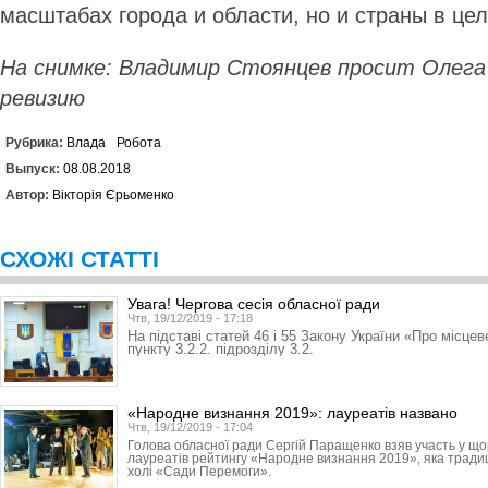
масштабах города и области, но и страны в це
На снимке: Владимир Стоянцев просит Олег
ревизию
Рубрика:
Влада
Робота
Выпуск:
08.08.2018
Автор:
Вікторія Єрьоменко
СХОЖІ СТАТТІ
Увага! Чергова сесія обласної ради
Чтв, 19/12/2019 - 17:18
На підставі статей 46 і 55 Закону України «Про місце
пункту 3.2.2. підрозділу 3.2.
«Народне визнання 2019»: лауреатів названо
Чтв, 19/12/2019 - 17:04
Голова обласної ради Сергій Паращенко взяв участь у що
лауреатів рейтингу «Народне визнання 2019», яка традиці
холі «Сади Перемоги».