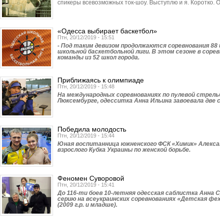
спикеры всевозможных ток-шоу. Выступлю и я. Коротко. 
«Одесса выбирает баскетбол»
Птн, 20/12/2019 - 15:51
- Под таким девизом продолжаются соревнования 88
школьной баскетбольной лиги. В этом сезоне в сор
команды из 52 школ города.
Приближаясь к олимпиаде
Птн, 20/12/2019 - 15:48
На международных соревнованиях по пулевой стрель
Люксембурге, одесситка Анна Ильина завоевала две 
Победила молодость
Птн, 20/12/2019 - 15:44
Юная воспитанница южненского ФСК «Химик» Алекса
взрослого Кубка Украины по женской борьбе.
Феномен Суворовой
Птн, 20/12/2019 - 15:41
До 116-ти боев 10-летняя одесская саблистка Анна 
серию на всеукраинских соревнованиях «Детская фе
(2009 г.р. и младше).