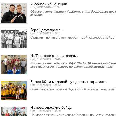
«Бронза» из Венеции
Птн, 20/12/2019 - 15:37
Одессит Константин Черненко стал бронзовым призе
карате.
Герой двух времён
Срд, 18/12/2019 - 09:51
Старики - почти в этом уверен - мой заголовок поймут
Из Тернополя - с наградами
Срд, 18/12/2019 - 09:45
Воспитанники одесской КДЮСШ № 10 завоевали 6 ме
всеукраинском турнире по спортивной гимнастике.
Более 60-ти медалей - у одесских каратистов
Срд, 18/12/2019 - 09:42
Отличились спортсмены Одесской областной федерации 
И снова одесские бойцы
Срд, 18/12/2019 - 09:39
На молодежном чемпионате Украины по боксу, которы