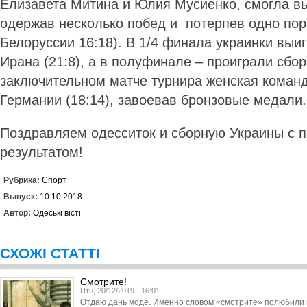
Елизавета Митина и Юлия Мусиенко, смогла вы
одержав несколько побед и потерпев одно по
Белоруссии 16:18). В 1/4 финала украинки выи
Ирана (21:8), а в полуфинале – проиграли сбор
заключительном матче турнира женская коман
Германии (18:14), завоевав бронзовые медали.
Поздравляем одесситок и сборную Украины с 
результатом!
Рубрика:
Спорт
Выпуск:
10.10.2018
Автор:
Одеські вісті
СХОЖІ СТАТТІ
Смотрите!
Птн, 20/12/2019 - 16:01
Отдаю дань моде. Именно словом «смотрите» полюбили 