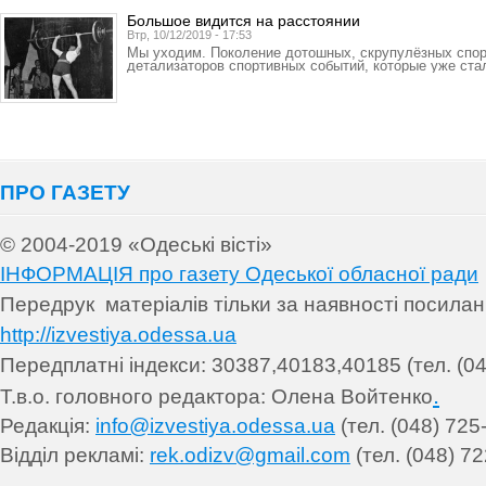
Большое видится на расстоянии
Втр, 10/12/2019 - 17:53
Мы уходим. Поколение дотошных, скрупулёзных спорт
детализаторов спортивных событий, которые уже ста
ПРО ГАЗЕТУ
© 2004-2019 «Одеські вісті»
ІНФОРМАЦІЯ про газету Одеської обласної ради
Передрук матеріалів т
ільки за наявності посила
http://izvestiya.odessa.ua
Передплатні індекси: 30
387,40183,40185 (тел. (04
.
Т.в.о. головного редактора: Олена Войтенко
Редакція:
info@izvestiya.odessa.ua
(тел. (048) 725
Відділ рекламі:
rek.odizv@gmail.com
(тел. (048) 72