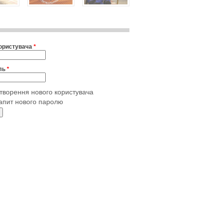
користувача
*
ль
*
творення нового користувача
апит нового паролю