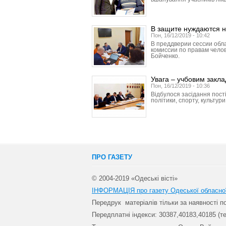
В защите нуждаются н
Пон, 16/12/2019 - 10:42
В преддверии сессии обл
комиссии по правам чело
Бойченко.
Увага – учбовим закл
Пон, 16/12/2019 - 10:36
Відбулося засідання пості
політики, спорту, культури
ПРО ГАЗЕТУ
© 2004-2019 «Одеські вісті»
ІНФОРМАЦІЯ про газету Одеської обласно
Передрук матеріалів т
ільки за наявності 
Передплатні індекси: 30
387,40183,40185 (те