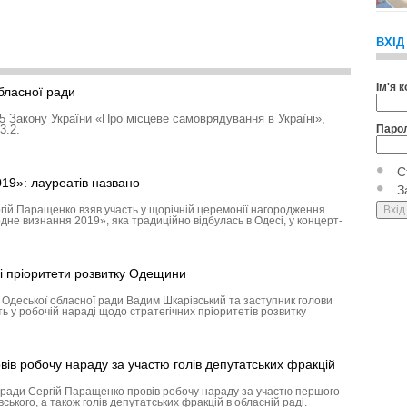
ВХІД
Ім'я 
обласної ради
 55 Закону України «Про місцеве самоврядування в Україні»,
3.2.
Паро
С
19»: лауреатів названо
З
гій Паращенко взяв участь у щорічній церемонії нагородження
дне визнання 2019», яка традиційно відбулась в Одесі, у концерт-
і пріоритети розвитку Одещини
Одеської обласної ради Вадим Шкарівський та заступник голови
ь у робочій нараді щодо стратегічних пріоритетів розвитку
ів робочу нараду за участю голів депутатських фракцій
 ради Сергій Паращенко провів робочу нараду за участю першого
ького, а також голів депутатських фракцій в обласній раді.