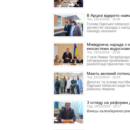
В Арцизі відкрито нав
Чтв, 19/12/2019 - 16:58
Голова Одеської обласної
урочистих заходах з нагод
закладу загальної
Міжвідомча нарада з 
екосистеми водосховищ
Чтв, 19/12/2019 - 16:56
У селі Лиман Татарбунарсь
обговорення проблемних 
реабілітації прилеглих те
Мають великий потенц
Чтв, 19/12/2019 - 16:53
Депутат та голова постійн
Одеської обласної ради А
районну лікарню.
З огляду на реформи д
Срд, 18/12/2019 - 10:17
Вінець календарного рок