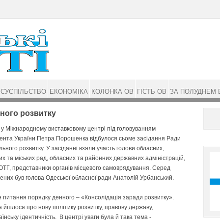
СУСПІЛЬСТВО
ЕКОНОМІКА
КОЛОНКА ОВ
ГІСТЬ ОВ
ЗА ПОЛУДНЕМ 
ьного розвитку
, у Міжнародному виставковому центрі під головуванням
ента України Петра Порошенка відбулося сьоме засідання Ради
льного розвитку. У засіданні взяли участь голови обласних,
х та міських рад, обласних та районних державних адміністрацій,
ОТГ, представники органів місцевого самоврядування. Серед
них був голова Одеської обласної ради Анатолій Урбанський.
 питання порядку денного – «Консолідація заради розвитку».
 йшлося про нову політику розвитку, правову державу,
їнську ідентичність. В центрі уваги була й така тема -