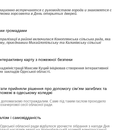
иционно встречаются с руководством города и знакомятся с
лкома горсовета в День открытых дверей.
ими громадами
алізації в районі включилася Коноплянська сільська рада, яка
му, приєднавши Михайлопільську та Калинівську сільські
нтерактивну карту з пожежної безпеки
адміністрації Максим Куций ініціював створення інтерактивної
их закладів Одеської області.
тати прийняли рішення про допомогу сім’ям загиблих та
пожежі в одеському коледжі
, допомагаємо постраждалим. Саме під таким гаслом проходило
озачергової сесії обласної ради.
лізм і самовідданість
Одеської обласної ради відбулося урочисте зібрання з нагоди Дня
ідації наслідків аварії на Чорнобильській атомній електростанції.