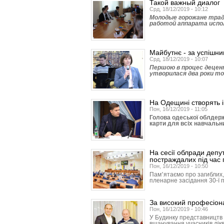
Такой важный диалог
Срд, 18/12/2019 - 10:12
Молодые горожане трад
работой аппарата испо
Майбутнє - за успішн
Срд, 18/12/2019 - 10:07
Першою в процес децентр
утворилася два роки то
На Одещині створять і
Пон, 16/12/2019 - 11:05
Голова одеської облдерж
карти для всіх навчальн
На сесії облради депу
постраждалих під час 
Пон, 16/12/2019 - 10:50
Пам՚ятаємо про загиблих
пленарне засідання 30-ї п
За високий професіона
Пон, 16/12/2019 - 10:46
У Будинку представництв 
вшанування учасників лікв