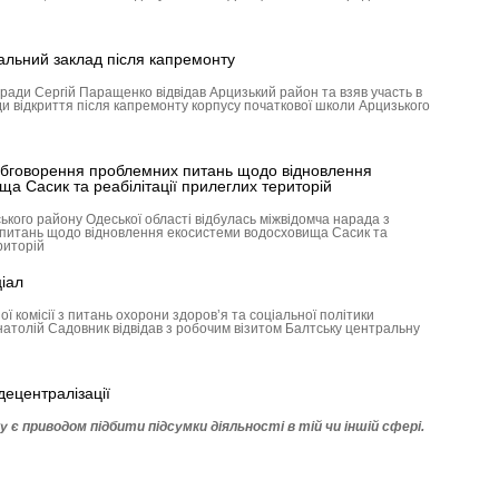
чальний заклад після капремонту
 ради Сергій Паращенко відвідав Арцизький район та взяв участь в
и відкриття після капремонту корпусу початкової школи Ар­цизького
обговорення проблемних питань щодо відновлення
а Сасик та реабілітації прилеглих територій
кого району Одеської області від­булась міжвідомча нарада з
питань щодо відновлення екосистеми водосховища Сасик та
риторій
іал
ої комісії з питань охорони здоров’я та соціальної політики
натолій Садовник відвідав з робочим візитом Балтську центральну
ецентралізації
у є приводом підбити підсумки діяльності в тій чи іншій сфері.