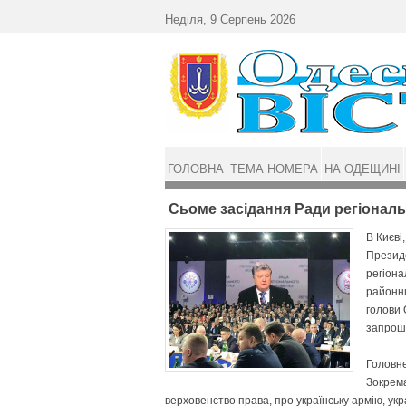
Перейти до основного матеріалу
Неділя, 9 Серпень 2026
ГОЛОВНА
ТЕМА НОМЕРА
НА ОДЕЩИНІ
Сьоме засідання Ради регіонал
В Києві
Презид
регіона
районни
голови 
запроше
Головне
Зокрема
верховенство права, про українську армію, укра