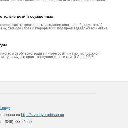
е только дети и осужденные
астного совета состоялось заседание постоянной депутатской
века, свободе слова и информации под председательством Ивана
адам
йної комісії обласної ради з питань освіти, науки, молодіжної
 та туризму, яке провів заступник голови комісії Сергій Біб:
ї ради
посилання на
http://izvestiya.odessa.ua
л. (048) 722-34-26)