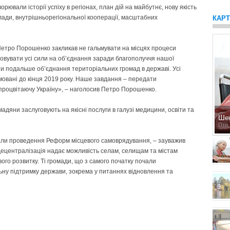
орювали історії успіху в регіонах, план дій на майбутнє, нову якість
влади, внутрішньорегіональної кооперації, масштабних
КАР
 Петро Порошенко закликав не гальмувати на місцях процеси
мовувати усі сили на об’єднання заради благополуччя нашої
 подальше об’єднання територіальних громад в державі. Усі
овані до кінця 2019 року. Наше завдання – передати
 процвітаючу Україну», – наголосив Петро Порошенко.
адяни заслуговують на якісні послуги в галузі медицини, освіти та
Ше
Птн,
мали проведення Реформ місцевого самоврядування, – зауважив
 Децентралізація надає можливість селам, селищам та містам
ого розвитку. Ті громади, що з самого початку почали
льну підтримку держави, зокрема у питаннях відновлення та