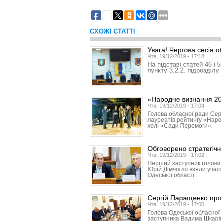
2
СХОЖІ СТАТТІ
Увага! Чергова сесія 
Чтв, 19/12/2019 - 17:18
На підставі статей 46 і
пункту 3.2.2. підрозділу 
«Народне визнання 20
Чтв, 19/12/2019 - 17:04
Голова обласної ради Сер
лауреатів рейтингу «Наро
холі «Сади Перемоги».
Обговорено стратегічн
Чтв, 19/12/2019 - 17:02
Перший заступник голови 
Юрій Дімчогло взяли участ
Одеської області.
Сергій Паращенко пров
Чтв, 19/12/2019 - 17:00
Голова Одеської обласної
заступника Вадима Шкарівс