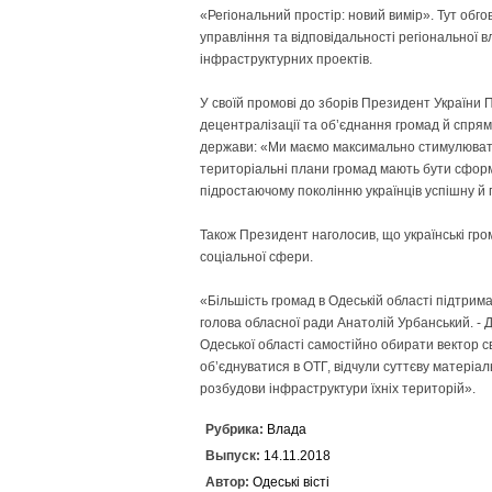
«Регіональний простір: новий вимір». Тут обгов
управління та відповідальності регіональної 
інфраструктурних проектів.
У своїй промові до зборів Президент України
децентралізації та об’єднання громад й спря
держави: «Ми маємо максимально стимулювати
територіальні плани громад мають бути сформ
підростаючому поколінню українців успішну й
Також Президент наголосив, що українські гром
соціальної сфери.
«Більшість громад в Одеській області підтри
голова обласної ради Анатолій Урбанський. -
Одеської області самостійно обирати вектор св
об’єднуватися в ОТГ, відчули суттєву матеріа
розбудови інфраструктури їхніх територій».
Рубрика:
Влада
Выпуск:
14.11.2018
Автор:
Одеські вісті