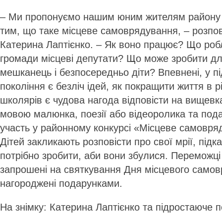
– Ми пропонуємо нашим юним жителям району
тим, що таке місцеве самоврядування, – розпо
Катерина Лаптієнко. – Як воно працює? Що роб
громади місцеві депутати? Що може зробити для
мешканець і безпосередньо діти? Впевнені, у п
покоління є безліч ідей, як покращити життя в 
школярів є чудова нагода відповісти на вищевк
мовою малюнка, поезії або відеоролика та под
участь у районному конкурсі «Місцеве самовряд
Дітей закликають розповісти про свої мрії, під
потрібно зробити, аби вони збулися. Переможці 
запрошені на святкування Дня місцевого самов
нагороджені подарунками.
На знімку: Катерина Лаптієнко та підростаюче 