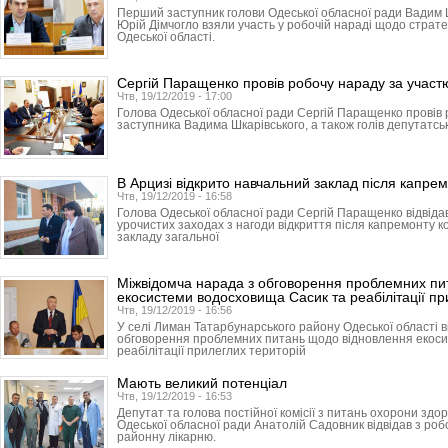
Перший заступник голови Одеської обласної ради Вадим 
Юрій Дімчогло взяли участь у робочій нараді щодо страте
Одеської області.
Сергій Паращенко провів робочу нараду за участю
Чтв, 19/12/2019 - 17:00
Голова Одеської обласної ради Сергій Паращенко провів
заступника Вадима Шкарівського, а також голів депутатськ
В Арцизі відкрито навчальний заклад після капре
Чтв, 19/12/2019 - 16:58
Голова Одеської обласної ради Сергій Паращенко відвідав
урочистих заходах з нагоди відкриття після капремонту к
закладу загальної
Міжвідомча нарада з обговорення проблемних пи
екосистеми водосховища Сасик та реабілітації пр
Чтв, 19/12/2019 - 16:56
У селі Лиман Татарбунарського району Одеської області в
обговорення проблемних питань щодо відновлення екос
реабілітації прилеглих територій
Мають великий потенціал
Чтв, 19/12/2019 - 16:53
Депутат та голова постійної комісії з питань охорони здор
Одеської обласної ради Анатолій Садовник відвідав з ро
районну лікарню.