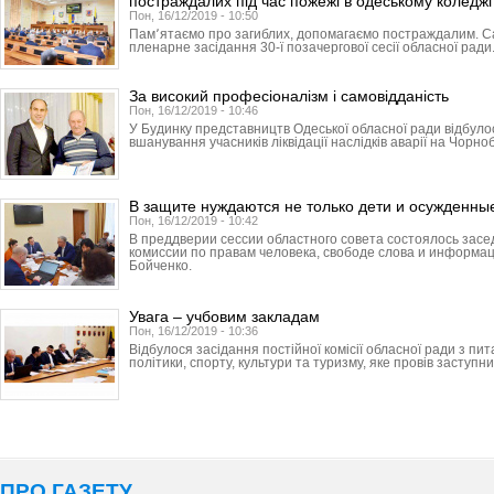
постраждалих під час пожежі в одеському коледжі
Пон, 16/12/2019 - 10:50
Пам՚ятаємо про загиблих, допомагаємо постраждалим. С
пленарне засідання 30-ї позачергової сесії обласної ради
За високий професіоналізм і самовідданість
Пон, 16/12/2019 - 10:46
У Будинку представництв Одеської обласної ради відбуло
вшанування учасників ліквідації наслідків аварії на Чорно
В защите нуждаются не только дети и осужденны
Пон, 16/12/2019 - 10:42
В преддверии сессии областного совета состоялось зас
комиссии по правам человека, свободе слова и информа
Бойченко.
Увага – учбовим закладам
Пон, 16/12/2019 - 10:36
Відбулося засідання постійної комісії обласної ради з пит
політики, спорту, культури та туризму, яке провів заступник
ПРО ГАЗЕТУ