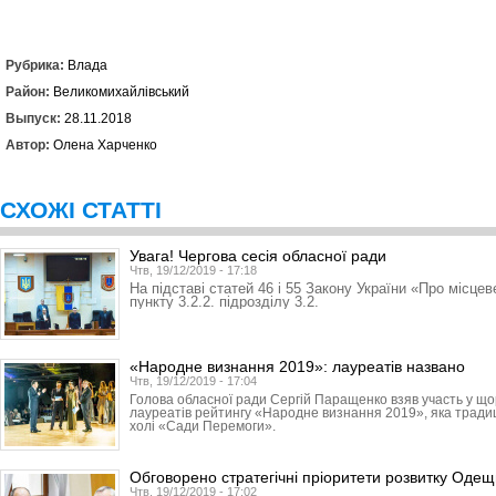
Рубрика:
Влада
Район:
Великомихайлівський
Выпуск:
28.11.2018
Автор:
Олена Харченко
СХОЖІ СТАТТІ
Увага! Чергова сесія обласної ради
Чтв, 19/12/2019 - 17:18
На підставі статей 46 і 55 Закону України «Про місце
пункту 3.2.2. підрозділу 3.2.
«Народне визнання 2019»: лауреатів названо
Чтв, 19/12/2019 - 17:04
Голова обласної ради Сергій Паращенко взяв участь у що
лауреатів рейтингу «Народне визнання 2019», яка традиці
холі «Сади Перемоги».
Обговорено стратегічні пріоритети розвитку Оде
Чтв, 19/12/2019 - 17:02