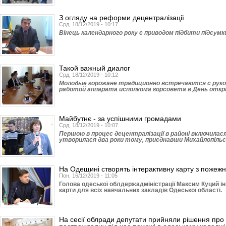
З огляду на реформи децентралізації
Срд, 18/12/2019 - 10:17
Вінець календарного року є приводом підбити підсумки 
Такой важный диалог
Срд, 18/12/2019 - 10:12
Молодые горожане традиционно встречаются с руко
работой аппарата исполкома горсовета в День отк
Майбутнє - за успішними громадами
Срд, 18/12/2019 - 10:07
Першою в процес децентралізації в районі включилася
утворилася два роки тому, приєднавши Михайлопільсь
На Одещині створять інтерактивну карту з пожежн
Пон, 16/12/2019 - 11:05
Голова одеської облдержадміністрації Максим Куций ін
карти для всіх навчальних закладів Одеської області.
На сесії облради депутати прийняли рішення про 