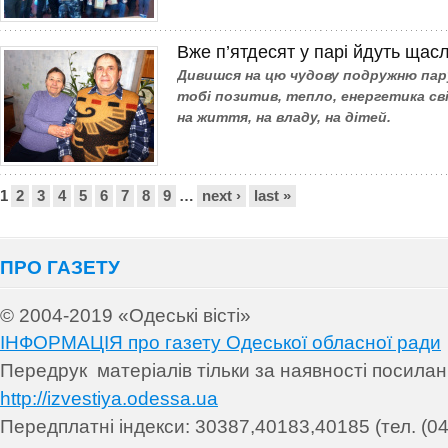
Вже п’ятдесят у парі йдуть щас
Дивишся на цю чудову подружню пару
тобі позитив, тепло, енергетика сві
на життя, на владу, на дітей.
Сторінки
1
2
3
4
5
6
7
8
9
…
next ›
last »
ПРО ГАЗЕТУ
© 2004-2019 «Одеські вісті»
ІНФОРМАЦІЯ про газету Одеської обласної ради
Передрук матеріалів т
ільки за наявності посила
http://izvestiya.odessa.ua
Передплатні індекси: 30
387,40183,40185 (тел. (04