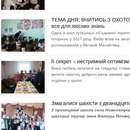
ТЕМА ДНЯ: ВЧИТИСЬ З ОХОТО
все для якісних знань
Одна із шкіл тутешньої об’єднаної терит
опорною у 2017 році. Вибір впав на загаль
розташований у Великій Михайлівці.
Її секрет – нестримний оптимізм
Вона любить кататися на гойдалці, співа
випити чарочку доброго вина, вживає здо
подіями у країні.
Змагалися шахісти з дванадцят
У приміщенні школи села Новопетрів
шаховий турнір імені Віктора Яловчу