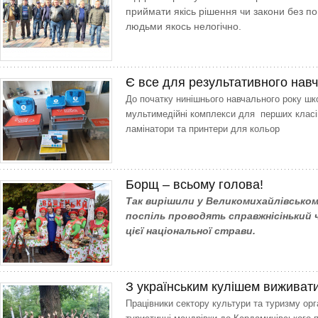
приймати якісь рішення чи закони без п
людьми якось нелогічно.
Є все для результативного нав
До початку нинішнього навчального року ш
мультимедійні комплекси для перших класів
ламінатори та принтери для кольор
Борщ – всьому голова!
Так вирішили у Великомихай­лівському
поспіль проводять справжнісінький 
цієї національної страви.
З українським кулішем виживат
Працівники сектору культури та туризму орг