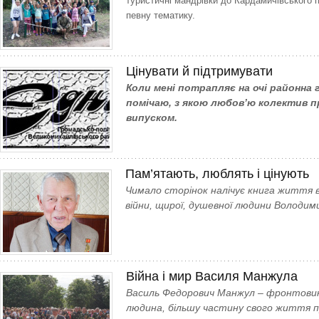
туристичні мандрівки до Кардамичівського 
певну тематику.
Цінувати й підтримувати
Коли мені потрапляє на очі районна 
помічаю, з якою любов’ю колектив п
випуском.
Пам’ятають, люблять i цiнують
Чимало сторінок налічує книга життя 
війни, щирої, душевної людини Володим
Війна і мир Василя Манжула
Василь Федорович Манжул – фронтовик
людина, більшу частину свого життя п