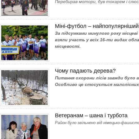
Перебирав мотори, був токарем і слюс
Міні-футбол – найпопулярніший
За підсумками минулого року місцеві
взяли участь у всіх 16-ти видах обла
місцевості.
Чому падають дерева?
Питання охорони лісів завжди було а
Особливо це стосується малолісних 
Ветеранам – шана і турбота
Район було звільнено від німецько-фашистс