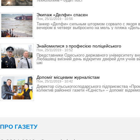
технологиям – будет пост
Экипаж «Делфи» спасен
Пон, 25/11/2019 - 10:56
Танкер «Делфи» сильным штормом сорвало с якоря 
вечером в четверг выбросило на мель у пляжа «Дел
Знайомилися з професією поліцейського
Пон, 25/11/2019 - 10:52
Представники Одеського державного університету вн
Любашівці виїзний день відкритих дверей для учнів в
шкі
Допоміг місцевим журналістам
Пон, 25/11/2019 - 10:42
Директор сільськогосподарського підприємства «Про
колектив районної газети «Єдність» – допоміг відрем
ПРО ГАЗЕТУ