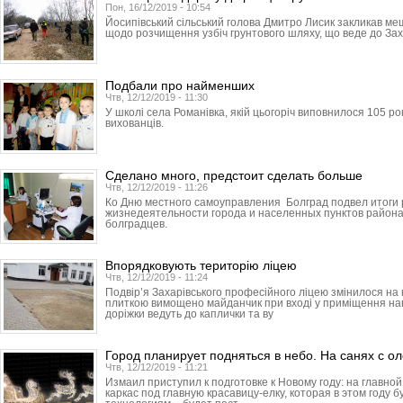
Пон, 16/12/2019 - 10:54
Йосипівський сільський голова Дмитро Лисик закликав ме
щодо розчищення узбіч грунтового шляху, що веде до Зах
Подбали про найменших
Чтв, 12/12/2019 - 11:30
У школі села Романівка, якій цьогоріч виповнилося 105 ро
вихованців.
Сделано много, предстоит сделать больше
Чтв, 12/12/2019 - 11:26
Ко Дню местного самоуправления Болград подвел итоги
жизнедеятельности города и населенных пунктов района
болградцев.
Впорядковують територію ліцею
Чтв, 12/12/2019 - 11:24
Подвір’я Захарівського професійного ліцею змінилося н
плиткою вимощено майданчик при вході у приміщення навч
доріжки ведуть до каплички та ву
Город планирует подняться в небо. На санях с о
Чтв, 12/12/2019 - 11:21
Измаил приступил к подготовке к Новому году: на главн
каркас под главную красавицу-елку, которая в этом году 