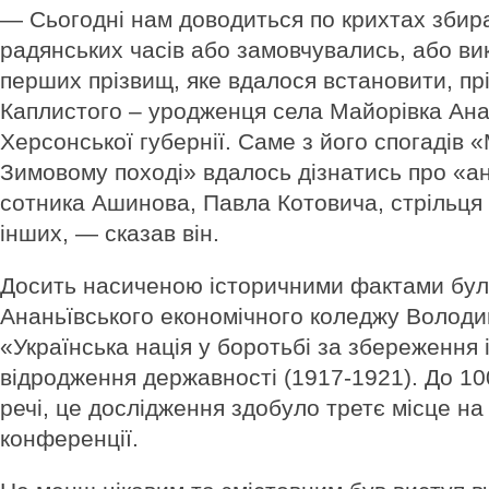
— Сьогодні нам доводиться по крихтах збира
радянських часів або замовчувались, або ви
перших прізвищ, яке вдалося встановити, п
Каплистого – уродженця села Майорівка Анан
Херсонської губернії. Саме з його спогадів «
Зимовому поході» вдалось дізнатись про «ан
сотника Ашинова, Павла Котовича, стрільця
інших, — сказав він.
Досить насиченою історичними фактами бул
Ананьївського економічного коледжу Волод
«Українська нація у боротьбі за збереження 
відродження державності (1917-1921). До 10
речі, це дослідження здобуло третє місце на
конференції.