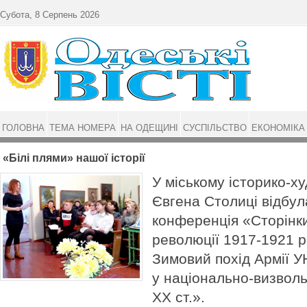
Перейти до основного матеріалу
Субота, 8 Серпень 2026
ГОЛОВНА
ТЕМА НОМЕРА
НА ОДЕЩИНІ
СУСПІЛЬСТВО
ЕКОНОМІКА
«Білі плями» нашої історії
У міському історико-х
Євгена Столиці відбул
конференція «Сторінки
революції 1917-1921 р
Зимовий похід Армії У
у національно-визволь
ХХ ст.».