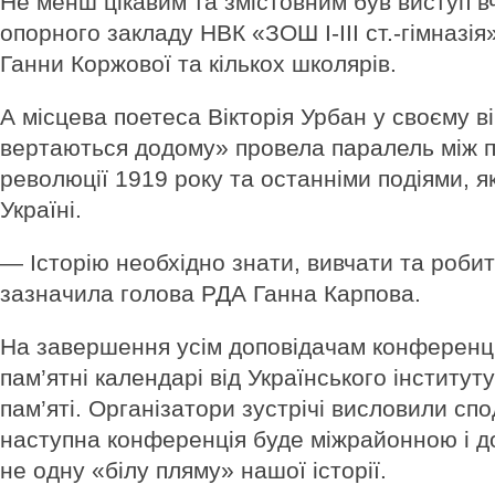
Не менш цікавим та змістовним був виступ вч
опорного закладу НВК «ЗОШ І-ІІІ ст.-гімназі
Ганни Коржової та кількох школярів.
А місцева поетеса Вікторія Урбан у своєму в
вертаються додому» провела паралель між п
революції 1919 року та останніми подіями, я
Україні.
— Історію необхідно знати, вивчати та роби
зазначила голова РДА Ганна Карпова.
На завершення усім доповідачам конференці
пам’ятні календарі від Українського інститут
пам’яті. Організатори зустрічі висловили сп
наступна конференція буде міжрайонною і д
не одну «білу пляму» нашої історії.