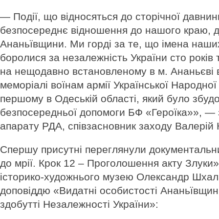
— Події, що відносяться до сторічної давни
безпосереднє відношення до нашого краю, д
Ананьївщини. Ми горді за те, що імена наших
боролися за незалежність України сто років
на нещодавно встановленому в м. Ананьєві 
меморіалі воїнам армії Української Народної
першому в Одеській області, який було збуд
безпосередньої допомоги БФ «Героїка»», — 
апарату РДА, співзасновник заходу Валерій
Спершу присутні переглянули документальни
до мрії. Крок 12 – Проголошення акту Злуки»
історико-художнього музею Олександр Шхал
доповіддю «Видатні особистості Ананьївщини
здобутті Незалежності України»: