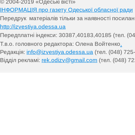
© 2004-2019 «Одеські вісті»
ІНФОРМАЦІЯ про газету Одеської обласної ради
Передрук матеріалів т
ільки за наявності посила
http://izvestiya.odessa.ua
Передплатні індекси: 30
387,40183,40185 (тел. (04
.
Т.в.о. головного редактора: Олена Войтенко
Редакція:
info@izvestiya.odessa.ua
(тел. (048) 725
Відділ рекламі:
rek.odizv@gmail.com
(тел. (048) 72