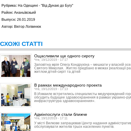
Рубрика:
На Одещині - "Від Дунаю до Бугу"
Район:
Ананьївскьий
Выпуск:
26.01.2019
Автор:
Віктор Логвинюк
СХОЖІ СТАТТІ
Ощасливили ще одного сироту
Чтв, 19/12/2019 - 17:17
Заповітна мрія Олега Кондрухіна – мешкати у власній ос
Святого Миколая. Житло придбано в межах реалізації р
житлом дітей-сиріт та дітей
В рамках международного проекта
Чтв, 19/12/2019 - 17:13
В Измаиле встретились специалисты медучреждений горо
обсудить будущее здравоохранения в рамках украино-ру
инфраструктура здравоохранения».
Адмінпослуги стали ближче
Чтв, 19/12/2019 - 17:11
У місті Вилкове запрацював Центр надання адміністратив
обслуговувати жителів трьох населених пунктів.