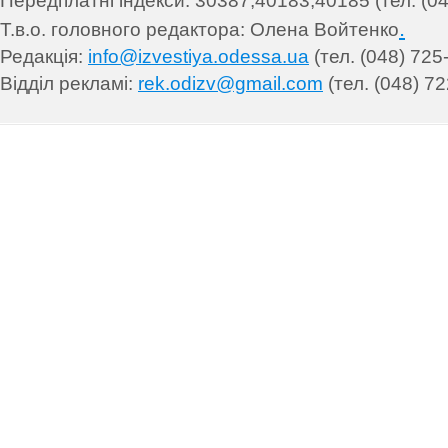
Передплатні індекси: 30
387,40183,40185 (тел. (04
.
Т.в.о. головного редактора: Олена Войтенко
Редакція:
info@izvestiya.odessa.ua
(тел. (048) 725
Відділ рекламі:
rek.odizv@gmail.com
(тел. (048) 72