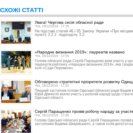
СХОЖІ СТАТТІ
Увага! Чергова сесія обласної ради
Чтв, 19/12/2019 - 17:18
На підставі статей 46 і 55 Закону України «Про місце
пункту 3.2.2. підрозділу 3.2.
«Народне визнання 2019»: лауреатів названо
Чтв, 19/12/2019 - 17:04
Голова обласної ради Сергій Паращенко взяв участь у що
лауреатів рейтингу «Народне визнання 2019», яка традиці
холі «Сади Перемоги».
Обговорено стратегічні пріоритети розвитку Оде
Чтв, 19/12/2019 - 17:02
Перший заступник голови Одеської обласної ради Вадим 
Юрій Дімчогло взяли участь у робочій нараді щодо страте
Одеської області.
Сергій Паращенко провів робочу нараду за участю
Чтв, 19/12/2019 - 17:00
Голова Одеської обласної ради Сергій Паращенко провів
заступника Вадима Шкарівського, а також голів депутатськ