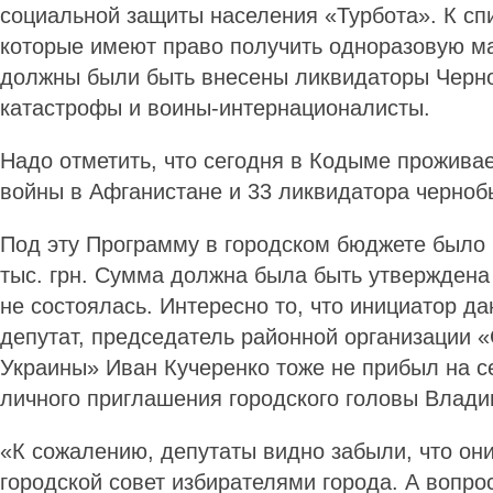
социальной защиты населения «Турбота». К спи
которые имеют право получить одноразовую м
должны были быть внесены ликвидаторы Черн
катастрофы и воины-интернационалисты.
Надо отметить, что сегодня в Кодыме проживае
войны в Афганистане и 33 ликвидатора черно
Под эту Программу в городском бюджете было
тыс. грн. Сумма должна была быть утверждена 
не состоялась. Интересно то, что инициатор да
депутат, председатель районной организации 
Украины» Иван Кучеренко тоже не прибыл на с
личного приглашения городского головы Влад
«К сожалению, депутаты видно забыли, что он
городской совет избирателями города. А вопр