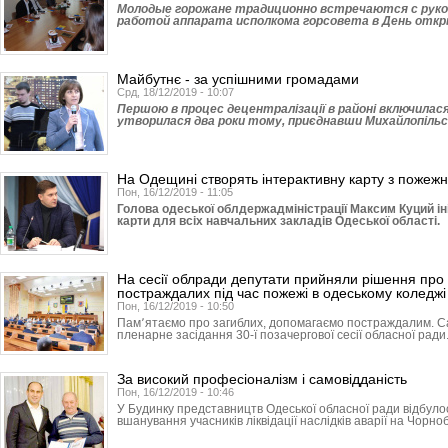
Молодые горожане традиционно встречаются с руко
работой аппарата исполкома горсовета в День отк
Майбутнє - за успішними громадами
Срд, 18/12/2019 - 10:07
Першою в процес децентралізації в районі включилася
утворилася два роки тому, приєднавши Михайлопільсь
На Одещині створять інтерактивну карту з пожежн
Пон, 16/12/2019 - 11:05
Голова одеської облдержадміністрації Максим Куций ін
карти для всіх навчальних закладів Одеської області.
На сесії облради депутати прийняли рішення про 
постраждалих під час пожежі в одеському коледжі
Пон, 16/12/2019 - 10:50
Пам՚ятаємо про загиблих, допомагаємо постраждалим. С
пленарне засідання 30-ї позачергової сесії обласної ради
За високий професіоналізм і самовідданість
Пон, 16/12/2019 - 10:46
У Будинку представництв Одеської обласної ради відбуло
вшанування учасників ліквідації наслідків аварії на Чорно