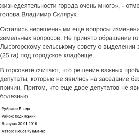
жизнедеятельности города очень много», - отм
голова Владимир Склярук.
Остались нерешенными еще вопросы изменений
земельных вопросов. Не принято обращение го
Лысогорскому сельському совету о выделении 
(25 га) под городское кладбище.
В горсовете считают, что решение важных про
депутаты, которые не явились на заседание б
причин. Притом, что еще двое депутатов не яви
болезнью.
Рубрика:
Влада
Район:
Кодимський
Выпуск:
30.01.2019
Автор:
Любов Кузьменко