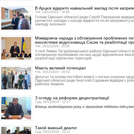
В Арцизі відкрито навчальний заклад після капре
Чтв, 19/12/2019 - 16:58
Голова Одеської обласної ради Сергій Паращенко відвідав
урочистих заходах з нагоди відкриття після капремонту к
закладу загальної
Міжвідомча нарада з обговорення проблемних пи
екосистеми водосховища Сасик та реабілітації пр
Чтв, 19/12/2019 - 16:56
У селі Лиман Татарбунарського району Одеської області в
обговорення проблемних питань щодо відновлення екос
реабілітації прилеглих територій
Мають великий потенціал
Чтв, 19/12/2019 - 16:53
Депутат та голова постійної комісії з питань охорони здор
Одеської обласної ради Анатолій Садовник відвідав з ро
районну лікарню.
З огляду на реформи децентралізації
Срд, 18/12/2019 - 10:17
Вінець календарного року є приводом підбити підсумки 
Такой важный диалог
Срд, 18/12/2019 - 10:12