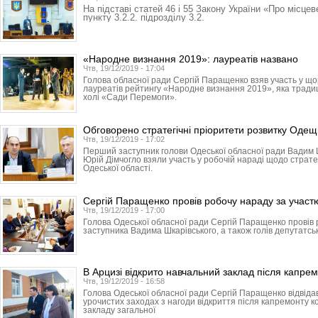
На підставі статей 46 і 55 Закону України «Про місце
пункту 3.2.2. підрозділу 3.2.
«Народне визнання 2019»: лауреатів названо
Чтв, 19/12/2019 - 17:04
Голова обласної ради Сергій Паращенко взяв участь у що
лауреатів рейтингу «Народне визнання 2019», яка традиці
холі «Сади Перемоги».
Обговорено стратегічні пріоритети розвитку Оде
Чтв, 19/12/2019 - 17:02
Перший заступник голови Одеської обласної ради Вадим 
Юрій Дімчогло взяли участь у робочій нараді щодо страте
Одеської області.
Сергій Паращенко провів робочу нараду за участю
Чтв, 19/12/2019 - 17:00
Голова Одеської обласної ради Сергій Паращенко провів
заступника Вадима Шкарівського, а також голів депутатськ
В Арцизі відкрито навчальний заклад після капре
Чтв, 19/12/2019 - 16:58
Голова Одеської обласної ради Сергій Паращенко відвідав
урочистих заходах з нагоди відкриття після капремонту к
закладу загальної