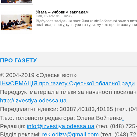
Увага – учбовим закладам
Пон, 16/12/2019 - 10:36
Відбулося засідання постійної комісії обласної ради з пит
політики, спорту, культури та туризму, яке провів заступник
ПРО ГАЗЕТУ
© 2004-2019 «Одеські вісті»
ІНФОРМАЦІЯ про газету Одеської обласної ради
Передрук матеріалів т
ільки за наявності посила
http://izvestiya.odessa.ua
Передплатні індекси: 30
387,40183,40185 (тел. (04
.
Т.в.о. головного редактора: Олена Войтенко
Редакція:
info@izvestiya.odessa.ua
(тел. (048) 725
Відділ рекламі:
rek.odizv@gmail.com
(тел. (048) 72