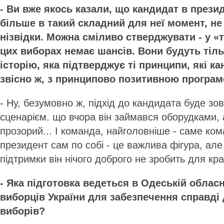
- Ви вже якось казали, що кандидат в презид
більше в такий складний для неї момент, н
нізвідки. Можна сміливо стверджувати - у «
цих виборах немає шансів. Вони будуть тіл
історію, яка підтверджує ті принципи, які ка
звісно ж, з принципово позитивною програ
- Ну, безумовно ж, підхід до кандидата буде зов
сценарієм. що вчора він займався оборудками, а
прозорий... І команда, найголовніше - саме ко
президент сам по собі - це важлива фігура, але
підтримки він нічого доброго не зробить для кр
- Яка підготовка ведеться в Одеській обласні
виборців України для забезпечення справді
виборів?