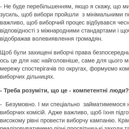
- Не буде перебільшенням, якщо я скажу, що м
зусиль, щоб вибори пройшли з мінімальними 
важливо, щоб виборчий процес відбувався чесно
відповідності з міжнародними стандартами і щ
відображав волевиявлення громадян.
Щоб були захищені виборчі права безпосереднь
ось це для нас найголовніше, саме для цього 
мережу спостерігачів по округах, формуємо ком
виборчих дільницях.
- Треба розуміти, що це - компетентні люди?
- Безумовно. І ми спеціально займатимемося 
виборчих комісій. Адже важливо, щоб їхня підг
високому рівні провести виборчу кампанію. Крі
реалізовуватимемо різні просвітницькі заходи т