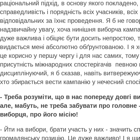
раціональний підхід, в основу якого покладено, 
справедливість і порядність всіх учасників, всіх 
відповідальних за їхнє проведення. Я б не гово
надзвичайну увагу, хоча нинішня виборча кампа
дуже важлива і обіцяє бути досить непростою, 
видається мені абсолютно обґрунтованою. І я х
це корисно у першу чергу і для нас самих, том
присутність міжнародних спостерігачів певною 
дисциплінуючий, я б сказав, навіть витвережую
хто збирається вести кампанію у нечесний спосі
- Треба розуміти, що в нас попереду довгі в
але, мабуть, не треба забувати про головне 
виборця, про його місію!
- Йти на вибори, брати участь у них - значить 
громадянську позицію. Це дуже важливо! І я щи