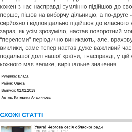
кожен з нас насправді сумлінно підійшов до свог
перше, пішов на виборчу дільницю, а по-друге
серйозно і відповідально підійшов до власного
зараз, як усім зрозуміло, настав поворотний мом
“переломи” періодично виникають, але, врахов
виклики, саме тепер настав дуже важливий час 
подальшої долі нашої країни, і насправді, у цій 
кожного має велике, вирішальне значення.
Рубрика:
Влада
Район:
Одеса
Выпуск:
02.02.2019
Автор:
Катерина Андріянова
СХОЖІ СТАТТІ
Увага! Чергова сесія обласної ради
Чтв, 19/12/2019 - 17:18