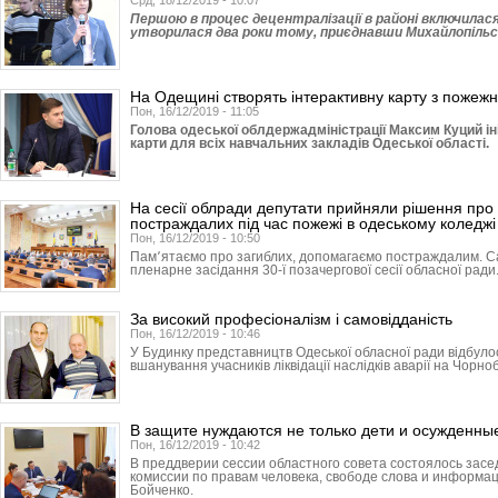
Срд, 18/12/2019 - 10:07
Першою в процес децентралізації в районі включилася
утворилася два роки тому, приєднавши Михайлопільсь
На Одещині створять інтерактивну карту з пожежн
Пон, 16/12/2019 - 11:05
Голова одеської облдержадміністрації Максим Куций ін
карти для всіх навчальних закладів Одеської області.
На сесії облради депутати прийняли рішення про 
постраждалих під час пожежі в одеському коледжі
Пон, 16/12/2019 - 10:50
Пам՚ятаємо про загиблих, допомагаємо постраждалим. С
пленарне засідання 30-ї позачергової сесії обласної ради
За високий професіоналізм і самовідданість
Пон, 16/12/2019 - 10:46
У Будинку представництв Одеської обласної ради відбуло
вшанування учасників ліквідації наслідків аварії на Чорно
В защите нуждаются не только дети и осужденны
Пон, 16/12/2019 - 10:42
В преддверии сессии областного совета состоялось зас
комиссии по правам человека, свободе слова и информа
Бойченко.