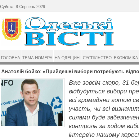
Перейти до основного матеріалу
Субота, 8 Серпень 2026
ГОЛОВНА
ТЕМА НОМЕРА
НА ОДЕЩИНІ
СУСПІЛЬСТВО
ЕКОНОМІКА
Анатолій бойко: «Прийдешні вибори потребують відп
Вже зовсім скоро, 31 бер
відбудуться вибори пр
всі громадяни готові с
участь, чи всі визначил
силами буде забезпече
контроль за ходом вибо
інтерв’ю нашому корес