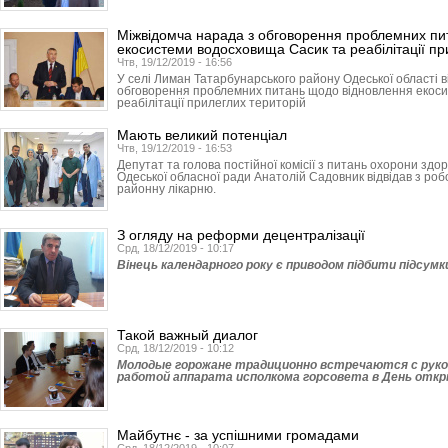
Міжвідомча нарада з обговорення проблемних пи
екосистеми водосховища Сасик та реабілітації пр
Чтв, 19/12/2019 - 16:56
У селі Лиман Татарбунарського району Одеської області в
обговорення проблемних питань щодо відновлення екос
реабілітації прилеглих територій
Мають великий потенціал
Чтв, 19/12/2019 - 16:53
Депутат та голова постійної комісії з питань охорони здор
Одеської обласної ради Анатолій Садовник відвідав з ро
районну лікарню.
З огляду на реформи децентралізації
Срд, 18/12/2019 - 10:17
Вінець календарного року є приводом підбити підсумки 
Такой важный диалог
Срд, 18/12/2019 - 10:12
Молодые горожане традиционно встречаются с руко
работой аппарата исполкома горсовета в День отк
Майбутнє - за успішними громадами