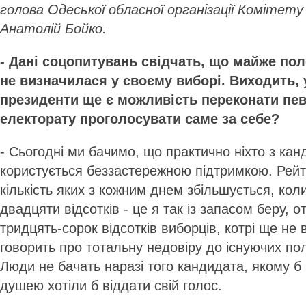
голова Одеської обласної організації Комітету
Анатолій Бойко.
- Дані соцопитувань свідчать, що майже пол
не визначилася у своєму виборі. Виходить, 
президенти ще є можливість переконати пев
електорату проголосувати саме за себе?
- Сьогодні ми бачимо, що практично ніхто з кан
користується беззастережною підтримкою. Рейт
кількість яких з кожним днем збільшується, ко
двадцяти відсотків - це я так із запасом беру, 
тридцять-сорок відсотків виборців, котрі ще не 
говорить про тотальну недовіру до існуючих пол
Люди не бачать наразі того кандидата, якому б
душею хотіли б віддати свій голос.