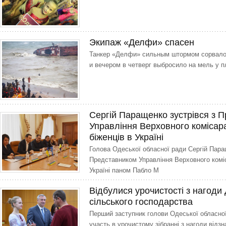
Экипаж «Делфи» спасен
Танкер «Делфи» сильным штормом сорвало 
и вечером в четверг выбросило на мель у 
Сергій Паращенко зустрівся з 
Управління Верховного комісар
біженців в Україні
Голова Одеської обласної ради Сергій Паращ
Представником Управління Верховного комі
Україні паном Пабло М
Відбулися урочистості з нагоди 
сільського господарства
Перший заступник голови Одеської обласно
участь в урочистому зібранні з нагоди відзн