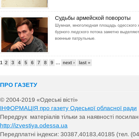
Судьбы армейской повороты
Шумная, многолюдная площадь одесского 
бурного людского потока заметно выделяю
военные патрульные.
Сторінки
1
2
3
4
5
6
7
8
9
…
next ›
last »
ПРО ГАЗЕТУ
© 2004-2019 «Одеські вісті»
ІНФОРМАЦІЯ про газету Одеської обласної ради
Передрук матеріалів т
ільки за наявності посила
http://izvestiya.odessa.ua
Передплатні індекси: 30
387,40183,40185 (тел. (04