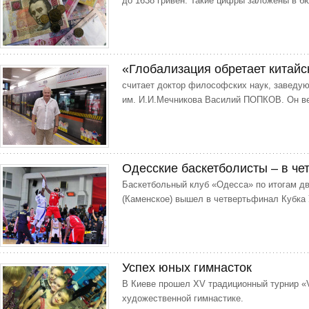
до 1638 гривен. Такие цифры заложены в б
«Глобализация обретает китайск
считает доктор философских наук, заведу
им. И.И.Мечникова Василий ПОПКОВ. Он ве
Одесские баскетболисты – в ч
Баскетбольный клуб «Одесса» по итогам дв
(Каменское) вышел в четвертьфинал Кубка 
Успех юных гимнасток
В Киеве прошел ХV традиционный турнир «Vi
художественной гимнастике.