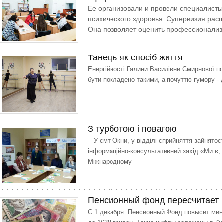
Ее организовали и провели специалисты
психического здоровья. Супервизия рас
Она позволяет оценить профессионализ
Танець як спосіб життя
Енергійності Галини Василівни Смирнової поз
бути покладено такими, а почуттю гумору - 
З турботою і повагою
У смт Окни, у відділі сприйняття зайнятос
інформаційно-консультативний захід «Ми є, 
Міжнародному
Пенсионный фонд пересчитает 
С 1 декабря Пенсионный Фонд повысит мин