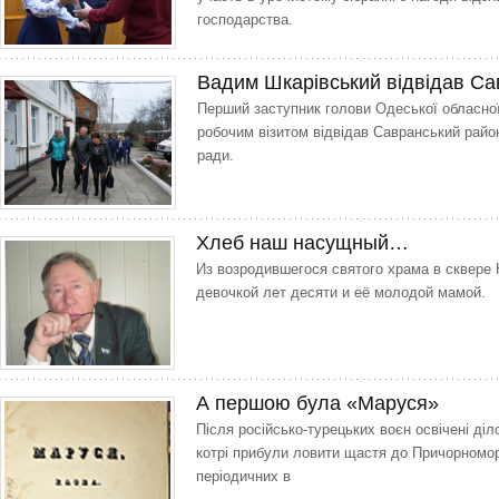
господарства.
Вадим Шкарівський відвідав Са
Перший заступник голови Одеської обласно
робочим візитом відвідав Савранський район 
ради.
Хлеб наш насущный…
Из возродившегося святого храма в сквере
девочкой лет десяти и её молодой мамой.
А першою була «Маруся»
Після російсько-турецьких воєн освічені діло
котрі прибули ловити щастя до Причорномор
періодичних в