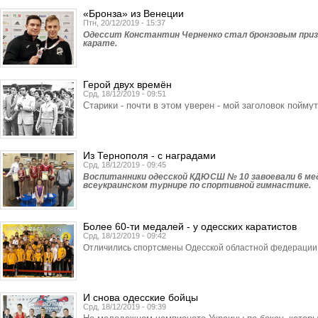
«Бронза» из Венеции
Птн, 20/12/2019 - 15:37
Одессит Константин Черненко стал бронзовым призе
карате.
Герой двух времён
Срд, 18/12/2019 - 09:51
Старики - почти в этом уверен - мой заголовок поймут
Из Тернополя - с наградами
Срд, 18/12/2019 - 09:45
Воспитанники одесской КДЮСШ № 10 завоевали 6 ме
всеукраинском турнире по спортивной гимнастике.
Более 60-ти медалей - у одесских каратистов
Срд, 18/12/2019 - 09:42
Отличились спортсмены Одесской областной федерации 
И снова одесские бойцы
Срд, 18/12/2019 - 09:39