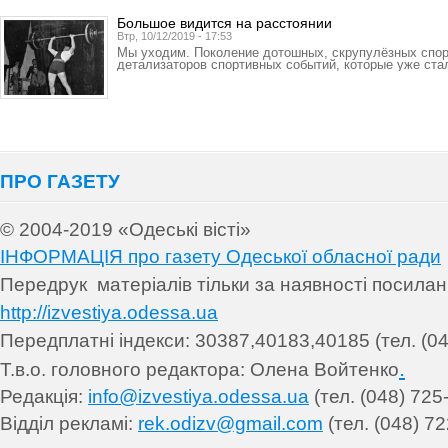
Большое видится на расстоянии
Втр, 10/12/2019 - 17:53
Мы уходим. Поколение дотошных, скрупулёзных спорт
детализаторов спортивных событий, которые уже ста
ПРО ГАЗЕТУ
© 2004-2019 «Одеські вісті»
ІНФОРМАЦІЯ про газету Одеської обласної ради
Передрук матеріалів т
ільки за наявності посила
http://izvestiya.odessa.ua
Передплатні індекси: 30
387,40183,40185 (тел. (04
.
Т.в.о. головного редактора: Олена Войтенко
Редакція:
info@izvestiya.odessa.ua
(тел. (048) 725
Відділ рекламі:
rek.odizv@gmail.com
(тел. (048) 72