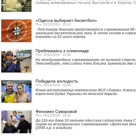
спикеры всевозможных ток-шоу. Выступлю и я. Коротко. 
«Одесса выбирает баскетбол»
Птн, 20/12/2019 - 15:51
- Под таким девизом продолжаются соревнования 88
школьной баскетбольной лиги. В этом сезоне в сор
команды из 52 школ города.
Приближаясь к олимпиаде
Птн, 20/12/2019 - 15:48
На международных соревнованиях по пулевой стрель
Люксембурге, одесситка Анна Ильина завоевала две 
Победила молодость
Птн, 20/12/2019 - 15:44
Юная воспитанница южненского ФСК «Химик» Алекса
взрослого Кубка Украины по женской борьбе.
Феномен Суворовой
Птн, 20/12/2019 - 15:41
До 116-ти боев 10-летняя одесская саблистка Анна 
серию на всеукраинских соревнованиях «Детская фе
(2009 г.р. и младше).