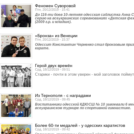
Феномен Суворовой
Птн, 20/12/2019 - 15:41
До 116-ти боев 10-летняя одесская саблистка Анна 
серию на всеукраинских соревнованиях «Детская фе
(2009 г.р. и младше).
«Бронза» из Венеции
Птн, 20/12/2019 - 15:37
Одессит Константин Черненко стал бронзовым призе
карате.
Герой двух времён
Срд, 18/12/2019 - 09:51
Старики - почти в этом уверен - мой заголовок поймут
Из Тернополя - с наградами
Срд, 18/12/2019 - 09:45
Воспитанники одесской КДЮСШ № 10 завоевали 6 ме
всеукраинском турнире по спортивной гимнастике.
Более 60-ти медалей - у одесских каратистов
Срд, 18/12/2019 - 09:42