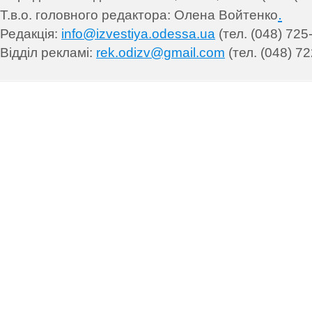
.
Т.в.о. головного редактора: Олена Войтенко
Редакція:
info@izvestiya.odessa.ua
(тел. (048) 725
Відділ рекламі:
rek.odizv@gmail.com
(тел. (048) 72