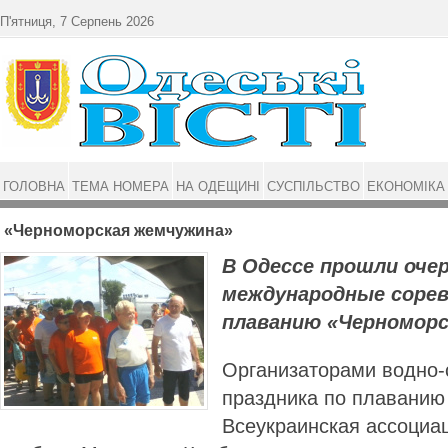
Перейти до основного матеріалу
П'ятниця, 7 Серпень 2026
ГОЛОВНА
ТЕМА НОМЕРА
НА ОДЕЩИНІ
СУСПІЛЬСТВО
ЕКОНОМІКА
«Черноморская жемчужина»
В Одессе прошли оче
международные сорев
плаванию «Черноморс
Организаторами водно-
праздника по плаванию
Всеукраинская ассоциа