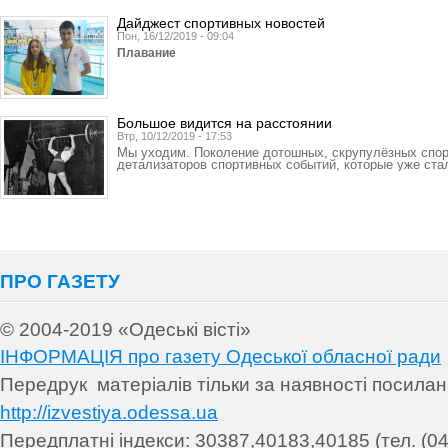
Дайджест спортивных новостей
Пон, 16/12/2019 - 09:04
Плавание
Большое видится на расстоянии
Втр, 10/12/2019 - 17:53
Мы уходим. Поколение дотошных, скрупулёзных спорт
детализаторов спортивных событий, которые уже ста
ПРО ГАЗЕТУ
© 2004-2019 «Одеські вісті»
ІНФОРМАЦІЯ про газету Одеської обласної ради
Передрук матеріалів т
ільки за наявності посила
http://izvestiya.odessa.ua
Передплатні індекси: 30
387,40183,40185 (тел. (04