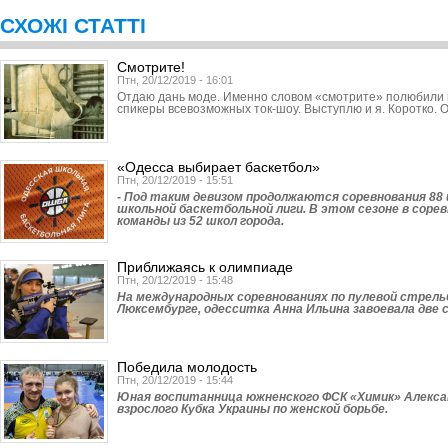
СХОЖІ СТАТТІ
Смотрите!
Птн, 20/12/2019 - 16:01
Отдаю дань моде. Именно словом «смотрите» полюбили 
спикеры всевозможных ток-шоу. Выступлю и я. Коротко. 
«Одесса выбирает баскетбол»
Птн, 20/12/2019 - 15:51
- Под таким девизом продолжаются соревнования 88
школьной баскетбольной лиги. В этом сезоне в сор
команды из 52 школ города.
Приближаясь к олимпиаде
Птн, 20/12/2019 - 15:48
На международных соревнованиях по пулевой стрель
Люксембурге, одесситка Анна Ильина завоевала две 
Победила молодость
Птн, 20/12/2019 - 15:44
Юная воспитанница южненского ФСК «Химик» Алекса
взрослого Кубка Украины по женской борьбе.