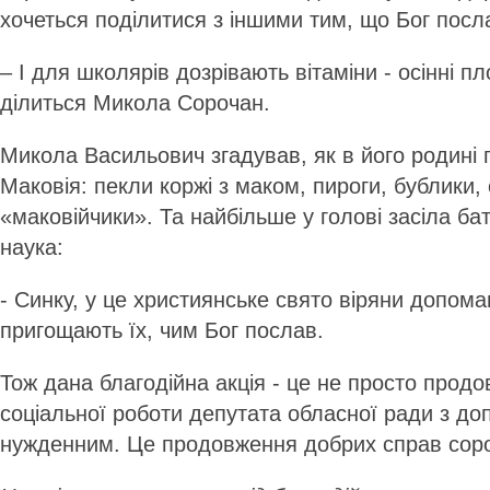
хочеться поділитися з іншими тим, що Бог посл
– І для школярів дозрівають вітаміни - осінні пл
ділиться Микола Сорочан.
Микола Васильович згадував, як в його родині 
Маковія: пекли коржі з маком, пироги, бублики,
«маковійчики». Та найбільше у голові засіла бат
наука:
- Синку, у це християнське свято віряни допом
пригощають їх, чим Бог послав.
Тож дана благодійна акція - це не просто прод
соціальної роботи депутата обласної ради з до
нужденним. Це продовження добрих справ соро