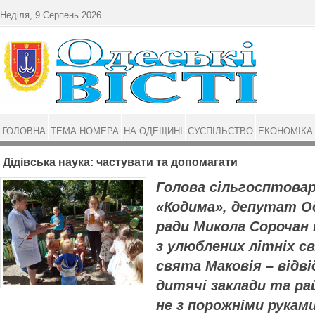
Перейти до основного матеріалу
Неділя, 9 Серпень 2026
ГОЛОВНА
ТЕМА НОМЕРА
НА ОДЕЩИНІ
СУСПІЛЬСТВО
ЕКОНОМІКА
Дідівська наука: частувати та допомагати
Голова сільгосптова
«Кодима», депутат Од
ради Микола Сорочан 
з улюблених літніх св
свята Маковія – відві
дитячі заклади та рай
не з порожніми рукам