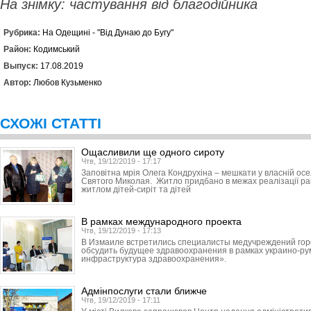
На знімку: частування від благодійника
Рубрика:
На Одещині - "Від Дунаю до Бугу"
Район:
Кодимський
Выпуск:
17.08.2019
Автор:
Любов Кузьменко
СХОЖІ СТАТТІ
Ощасливили ще одного сироту
Чтв, 19/12/2019 - 17:17
Заповітна мрія Олега Кондрухіна – мешкати у власній ос
Святого Миколая. Житло придбано в межах реалізації р
житлом дітей-сиріт та дітей
В рамках международного проекта
Чтв, 19/12/2019 - 17:13
В Измаиле встретились специалисты медучреждений горо
обсудить будущее здравоохранения в рамках украино-ру
инфраструктура здравоохранения».
Адмінпослуги стали ближче
Чтв, 19/12/2019 - 17:11