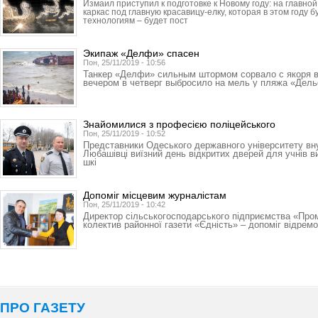
Измаил приступил к подготовке к Новому году: на главн
каркас под главную красавицу-елку, которая в этом году 
технологиям – будет пост
Экипаж «Делфи» спасен
Пон, 25/11/2019 - 10:56
Танкер «Делфи» сильным штормом сорвало с якоря 
вечером в четверг выбросило на мель у пляжа «Дел
Знайомилися з професією поліцейського
Пон, 25/11/2019 - 10:52
Представники Одеського державного університету вн
Любашівці виїзний день відкритих дверей для учнів в
шкі
Допоміг місцевим журналістам
Пон, 25/11/2019 - 10:42
Директор сільськогосподарського підприємства «Про
колектив районної газети «Єдність» – допоміг відрем
ПРО ГАЗЕТУ