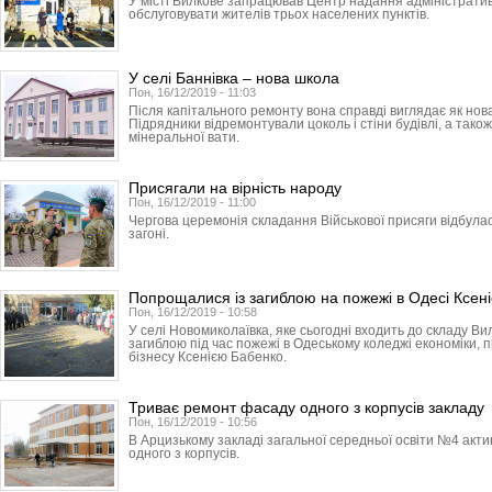
У місті Вилкове запрацював Центр надання адміністратив
обслуговувати жителів трьох населених пунктів.
У селі Баннівка – нова школа
Пон, 16/12/2019 - 11:03
Після капітального ремонту вона справді виглядає як нов
Підрядники відремонтували цоколь і стіни будівлі, а тако
мінеральної вати.
Присягали на вірність народу
Пон, 16/12/2019 - 11:00
Чергова церемонія складання Військової присяги відбула
загоні.
Попрощалися із загиблою на пожежі в Одесі Ксен
Пон, 16/12/2019 - 10:58
У селі Новомиколаївка, яке сьогодні входить до складу Ви
загиблою під час пожежі в Одеському коледжі економіки, 
бізнесу Ксенією Бабенко.
Триває ремонт фасаду одного з корпусів закладу
Пон, 16/12/2019 - 10:56
В Арцизькому закладі загальної середньої освіти №4 ак
одного з корпусів.