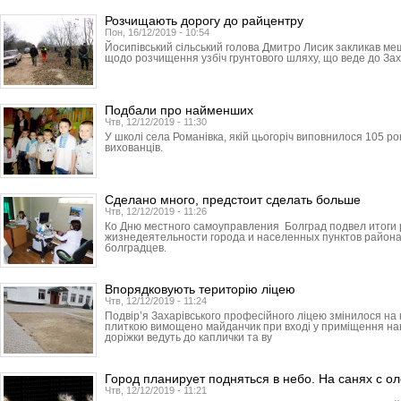
Розчищають дорогу до райцентру
Пон, 16/12/2019 - 10:54
Йосипівський сільський голова Дмитро Лисик закликав ме
щодо розчищення узбіч грунтового шляху, що веде до Зах
Подбали про найменших
Чтв, 12/12/2019 - 11:30
У школі села Романівка, якій цьогоріч виповнилося 105 ро
вихованців.
Сделано много, предстоит сделать больше
Чтв, 12/12/2019 - 11:26
Ко Дню местного самоуправления Болград подвел итоги
жизнедеятельности города и населенных пунктов района
болградцев.
Впорядковують територію ліцею
Чтв, 12/12/2019 - 11:24
Подвір’я Захарівського професійного ліцею змінилося н
плиткою вимощено майданчик при вході у приміщення навч
доріжки ведуть до каплички та ву
Город планирует подняться в небо. На санях с о
Чтв, 12/12/2019 - 11:21