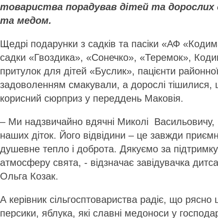
товариства порадував дітей та дорослих
та медом.
Щедрі подарунки з садків та пасіки «АФ «Коди
садки «Гвоздика», «Сонечко», «Теремок», Код
притулок для дітей «Буслик», пацієнти районної 
задоволенням смакували, а дорослі тішилися, 
корисний сюрприз у переддень Маковія.
– Ми надзвичайно вдячні Миколі Васильовичу, 
наших діток. Його відвідини – це завжди приємн
душевне тепло і доброта. Дякуємо за підтримку
атмосферу свята, - відзначає завідувачка дитс
Ольга Козак.
А керівник сільгосптовариства радіє, що рясно 
персики, яблука, які славні медоноси у господар