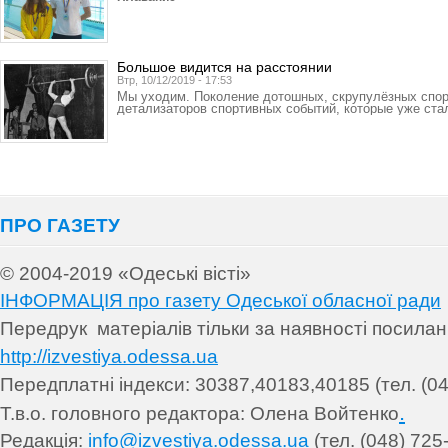
Большое видится на расстоянии
Втр, 10/12/2019 - 17:53
Мы уходим. Поколение дотошных, скрупулёзных спорт
детализаторов спортивных событий, которые уже ста
ПРО ГАЗЕТУ
© 2004-2019 «Одеські вісті»
ІНФОРМАЦІЯ про газету Одеської обласної ради
Передрук матеріалів т
ільки за наявності посила
http://izvestiya.odessa.ua
Передплатні індекси: 30
387,40183,40185 (тел. (04
.
Т.в.о. головного редактора: Олена Войтенко
Редакція:
info@izvestiya.odessa.ua
(тел. (048) 725