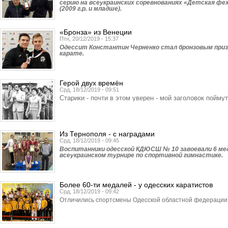
серию на всеукраинских соревнованиях «Детская фе
(2009 г.р. и младше).
«Бронза» из Венеции
Птн, 20/12/2019 - 15:37
Одессит Константин Черненко стал бронзовым призе
карате.
Герой двух времён
Срд, 18/12/2019 - 09:51
Старики - почти в этом уверен - мой заголовок поймут
Из Тернополя - с наградами
Срд, 18/12/2019 - 09:45
Воспитанники одесской КДЮСШ № 10 завоевали 6 ме
всеукраинском турнире по спортивной гимнастике.
Более 60-ти медалей - у одесских каратистов
Срд, 18/12/2019 - 09:42
Отличились спортсмены Одесской областной федерации 