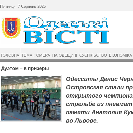
Перейти до основного матеріалу
П'ятниця, 7 Серпень 2026
ГОЛОВНА
ТЕМА НОМЕРА
НА ОДЕЩИНІ
СУСПІЛЬСТВО
ЕКОНОМІКА
Дуэтом – в призеры
Одесситы Денис Чер
Островская стали пр
открытого чемпиона
стрельбе из пневмат
памяти Анатолия Кук
во Львове.