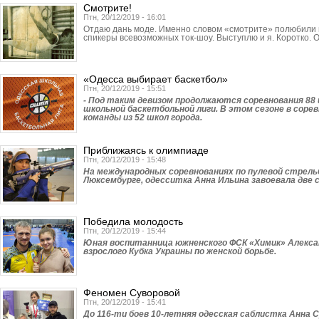
Смотрите!
Птн, 20/12/2019 - 16:01
Отдаю дань моде. Именно словом «смотрите» полюбили 
спикеры всевозможных ток-шоу. Выступлю и я. Коротко. 
«Одесса выбирает баскетбол»
Птн, 20/12/2019 - 15:51
- Под таким девизом продолжаются соревнования 88
школьной баскетбольной лиги. В этом сезоне в сор
команды из 52 школ города.
Приближаясь к олимпиаде
Птн, 20/12/2019 - 15:48
На международных соревнованиях по пулевой стрель
Люксембурге, одесситка Анна Ильина завоевала две 
Победила молодость
Птн, 20/12/2019 - 15:44
Юная воспитанница южненского ФСК «Химик» Алекса
взрослого Кубка Украины по женской борьбе.
Феномен Суворовой
Птн, 20/12/2019 - 15:41
До 116-ти боев 10-летняя одесская саблистка Анна 