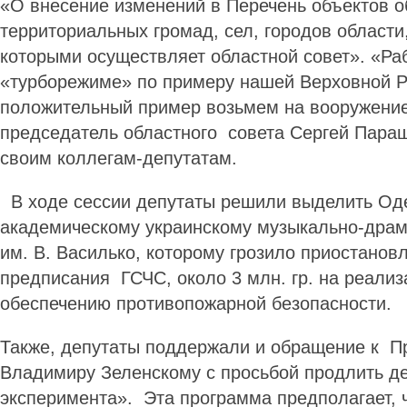
«О внесение изменений в Перечень объектов 
территориальных громад, сел, городов области
которыми осуществляет областной совет». «Р
«турборежиме» по примеру нашей Верховной Р
положительный пример возьмем на вооружение
председатель областного совета Сергей Пара
своим коллегам-депутатам.
В ходе сессии депутаты решили выделить Од
академическому украинскому музыкально-драм
им. В. Василько, которому грозило приостанов
предписания ГСЧС, около 3 млн. гр. на реали
обеспечению противопожарной безопасности.
Также, депутаты поддержали и обращение к П
Владимиру Зеленскому с просьбой продлить д
эксперимента». Эта программа предполагает, 