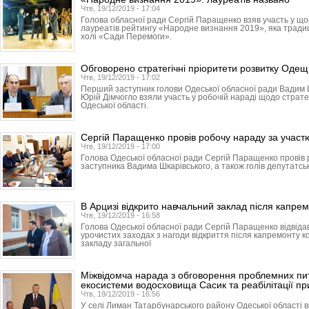
Чтв, 19/12/2019 - 17:04
Голова обласної ради Сергій Паращенко взяв участь у що
лауреатів рейтингу «Народне визнання 2019», яка традиці
холі «Сади Перемоги».
Обговорено стратегічні пріоритети розвитку Оде
Чтв, 19/12/2019 - 17:02
Перший заступник голови Одеської обласної ради Вадим 
Юрій Дімчогло взяли участь у робочій нараді щодо страте
Одеської області.
Сергій Паращенко провів робочу нараду за участю
Чтв, 19/12/2019 - 17:00
Голова Одеської обласної ради Сергій Паращенко провів
заступника Вадима Шкарівського, а також голів депутатськ
В Арцизі відкрито навчальний заклад після капре
Чтв, 19/12/2019 - 16:58
Голова Одеської обласної ради Сергій Паращенко відвідав
урочистих заходах з нагоди відкриття після капремонту к
закладу загальної
Міжвідомча нарада з обговорення проблемних пи
екосистеми водосховища Сасик та реабілітації пр
Чтв, 19/12/2019 - 16:56
У селі Лиман Татарбунарського району Одеської області в