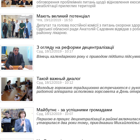
обговорення проблемних питань щодо відновлення екос
реабілітації прилеглих територій
Мають великий потенціал
Чтв, 19/12/2019 - 16:53
Депутат та голова постійної комісії з питань охорони здор
Одеської обласної ради Анатолій Садовник відвідав з ро
районну лікарню.
З огляду на реформи децентралізації
Срд, 18/12/2019 - 10:17
Вінець календарного року є приводом підбити підсумки 
Такой важный диалог
Срд, 18/12/2019 - 10:12
Молодые горожане традиционно встречаются с руко
работой аппарата исполкома горсовета в День отк
Майбутнє - за успішними громадами
Срд, 18/12/2019 - 10:07
Першою в процес децентралізації в районі включилася
утворилася два роки тому, приєднавши Михайлопільсь