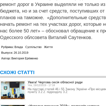
ремонт дорог в Украине выделяли не только из
бюджета, но и за счет средств, поступивших о
планов на таможне. «Дополнительные средств
начать ремонт на тех участках дорог, которые 
нас более 50 лет» – обосновал обращение к пр
Одесского облсовета Виталий Саутенков.
Рубрика:
Влада
Суспільство
Життя
Выпуск:
26.10.2019
Автор:
Виктория Ерёменко
СХОЖІ СТАТТІ
Увага! Чергова сесія обласної ради
Чтв, 19/12/2019 - 17:18
На підставі статей 46 і 55 Закону України «Про місце
пункту 3.2.2. підрозділу 3.2.
«Народне визнання 2019»: лауреатів названо