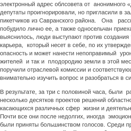
электронный адрес облсовета от анонимного 
депутаты проигнорировали, но пригласили в з
пикетчиков из Савранского района. Она расс
побудило лично ее, а также односельчан приеха
выяснилось, люди выступают против создания 
карьера, который несет в себе, по их утвержд
опасность и может нанести непоправимый уро
жителей и так и плодородию земли в этой мес
поручили отраслевой комиссии и соответству
внимательно изучить вопрос и разобраться в 
В результате, за три с половиной часа, были 
несколько десятков проектов решений областно
касающихся различных сфер жизни и деятельн
Почти все они после недолгих, иногда эмоцио
были приняты большинством голосов. Среди п