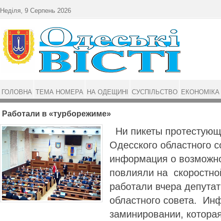
Перейти до основного матеріалу
Неділя, 9 Серпень 2026
ГОЛОВНА
ТЕМА НОМЕРА
НА ОДЕЩИНІ
СУСПІЛЬСТВО
ЕКОНОМІКА
Работали в «турборежиме»
Ни пикеты протестующ
Одесского областного с
информация о возможно
повлияли на скоростно
работали вчера депута
областного совета. Ин
заминировании, которая