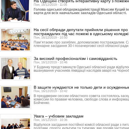
На Одещині створять інтерактивну карту з пожежн
Пон, 16/12/2019 - 11:05
Голова одеської облдержадміністрації Максим Куций ін
карти для всіх навчальних закладів Одеської області.
На сесії облради депутати прийняли рішення про 
постраждалих під час пожежі в одеському коледжі
Пон, 16/12/2019 - 10:50
Пам՚ятаємо про загиблих, допомагаємо постраждалим. С
пленарне засідання 30-ї позачергової сесії обласної ради
За високий професіоналізм і самовідданість
Пон, 16/12/2019 - 10:46
У Будинку представництв Одеської обласної ради відбуло
вшанування учасників ліквідації наслідків аварії на Чорно
В защите нуждаются не только дети и осужденны
Пон, 16/12/2019 - 10:42
В преддверии сессии областного совета состоялось зас
комиссии по правам человека, свободе слова и информа
Бойченко.
Увага – учбовим закладам
Пон, 16/12/2019 - 10:36
Відбулося засідання постійної комісії обласної ради з пит
політики, спорту, культури та туризму, яке провів заступник