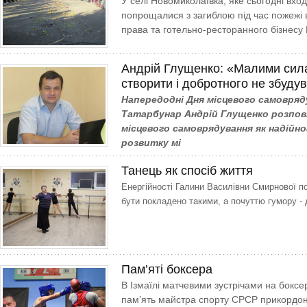
У селі Новомиколаївка, яке сьогодні вход
попрощалися з загиблою під час пожежі 
права та готельно-ресторанного бізнесу
Андрій Глущенко: «Малими сил
створити і добротного не збуду
Напередодні Дня місцевого самовряд
Татарбунар Андрій Глущенко розпов
місцевого самоврядування як надійн
розвитку мі
Танець як спосіб життя
Енергійності Галини Василівни Смирнової поз
бути покладено такими, а почуттю гумору - 
Пам’яті боксера
В Ізмаїлі матчевими зустрічами на бокс
пам’ять майстра спорту СРСР прикордон