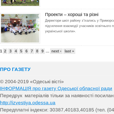
Проекти – хороші та різні
Директори шкіл району з’їхались у Примор
підсилення взаємодії учасників освітнього 
української школи».
Сторінки
1
2
3
4
5
6
7
8
9
…
next ›
last »
ПРО ГАЗЕТУ
© 2004-2019 «Одеські вісті»
ІНФОРМАЦІЯ про газету Одеської обласної ради
Передрук матеріалів т
ільки за наявності посила
http://izvestiya.odessa.ua
Передплатні індекси: 30
387,40183,40185 (тел. (04