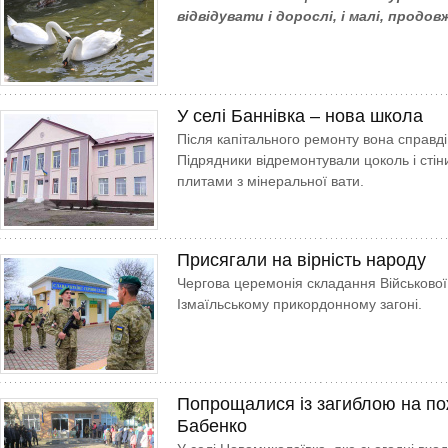
відвідувати і дорослі, і малі, прод
У селі Баннівка – нова школа
Після капітального ремонту вона справді
Підрядники відремонтували цоколь і стіни
плитами з мінеральної вати.
Присягали на вірність народу
Чергова церемонія складання Військової
Ізмаїльському прикордонному загоні.
Попрощалися із загиблою на по
Бабенко