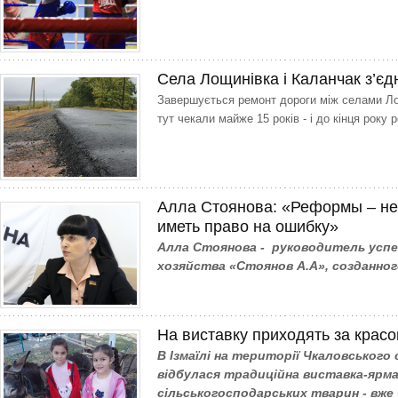
Села Лощинівка і Каланчак з’єд
Завершується ремонт дороги між селами Ло
тут чекали майже 15 років - і до кінця року 
Алла Стоянова: «Реформы – не
иметь право на ошибку»
Алла Стоянова - руководитель усп
хозяйства «Стоянов А.А», созданног
На виставку приходять за крас
В Ізмаїлі на території Чкаловського
відбулася традиційна виставка-ярмар
сільськогосподарських тварин - вж