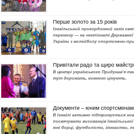
Перше золото за 15 років
Ізмаїльський прикордонний загін свя
перемогу — на чемпіонаті Державної
України з волейболу спортсмени-пр
Привітали радо та щиро майстр
В центрі українського Придунав’я та
тут дорожать, кожного цінують.
Документи – юним спортсменам
В Ізмаїлі активно підтримується но
посвячувати вихованців Ізмаїльсько
юні борці, футболісти, гімнастки, л