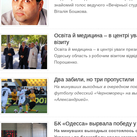
знайомий голос ведучого «Вечірньої студ
Віталія Бошкова.
Освіта й медицина – в центрі у
візиту
Освіта й медицина – в центрі уваги прези
Одеську область з робочим візитом відв
Порошенко.
Два забили, но три пропустили
На минувших выходных в очередном по
футболу одесский «Черноморец» на вы
«Александрией».
БК «Одесса» вырвала победу у
На минувших выходных состоялось о