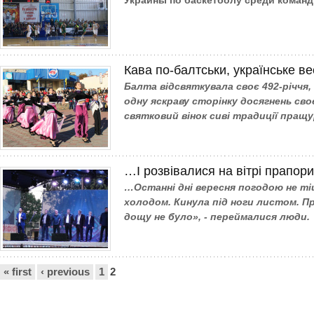
Украины по баскетболу среди команд
Кава по-балтськи, українське в
Балта відсвяткувала своє 492-річчя
одну яскраву сторінку досягнень сво
святковий вінок сиві традиції пращу
…І розвівалися на вітрі прапори
…Останні дні вересня погодою не ті
холодом. Кинула під ноги листом. П
дощу не було», - переймалися люди.
Сторінки
« first
‹ previous
1
2