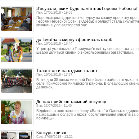
З’ясували, яким буде пам’ятник Героям Небесної 
Птн, 17/08/2018 - 19:05
Переможцем відкритого конкурсу на кращу проектну про
Героям Небесної Сотні в Одеській області стала скульпт
виконана у співавторстві зас
до Ізмаїла зазирнув фестиваль фарб
Птн, 10/08/2018 - 18:44
У центрі українського Придунав’я влітку спостерігається
щедро ділиться своїми різнокольоровими багатствами.
Талант он и на отдыхе талант
Птн, 10/08/2018 - 17:57
В эти дни 35 юных жителей Ренийского района отдыхают в
селе Приморское Килийского района. В следующую смену
девчонок.
До нас прийшов таємний покупець
Втр, 17/07/2018 - 11:40
Відділення поштового зв’язку «Балта-1» Одеською дире
найкращим в області з якості обслуговування клієнтів за
покупець».
Конкурс триває
Срд, 27/06/2018 - 13:22