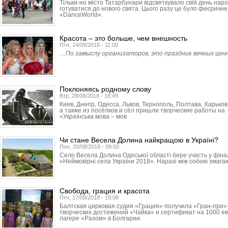
Тільки-но місто Татарбунари відсвяткувало свій день нар
готуватися до нового свята. Цього разу це було феєричне
«DanceWorld».
Красота – это больше, чем внешность
Птн, 14/09/2018 - 11:00
…По замыслу организаторов, это праздник вечных ценн
Поклоняясь родному слову
Втр, 28/08/2018 - 18:49
Киев, Днепр, Одесса, Львов, Тер­нополь, Полтава, Харьков
а также из посёлков и сёл пришли творческие работы н
«Українська мова – мов
Чи стане Весела Долина найкращою в Україні?
Пон, 20/08/2018 - 09:50
Село Весела Долина Одеської області бере участь у фінал
«Неймовірні села України 2018». Наразі між собою змагаю
Свобода, грация и красота
Птн, 17/08/2018 - 19:08
Балтская цирковая судия «Грация» получила «Гран-при
творческих достижений «Чайка» и сертификат на 1000 ев
лагере «Разом» в Болгарии.