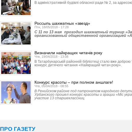
В адміністративній будівлі обласної ради № 2, за адресою
Россыпь шахматных «звезд»
Птн, 18/05/2018 - 17:28
C 11 по 13 мая проходил шахматный турнир «Зв
организованный общественной организацией «
Визначили найкращих читачів року
Чтв, 19/04/2018 - 13:08
В Татарбунарській районній бібліотеці стало вже добро
конкурс дитячого читання «Найкращий читач року».
Конкурс красоты – при полном аншлаге!
Чтв, 05/04/2018 - 08:55
В Ренийском районе под патронатом народного депут
Урбанского прошел конкурс красоты и грации «Міс укра
участие 13 старшеклассниц.
ПРО ГАЗЕТУ