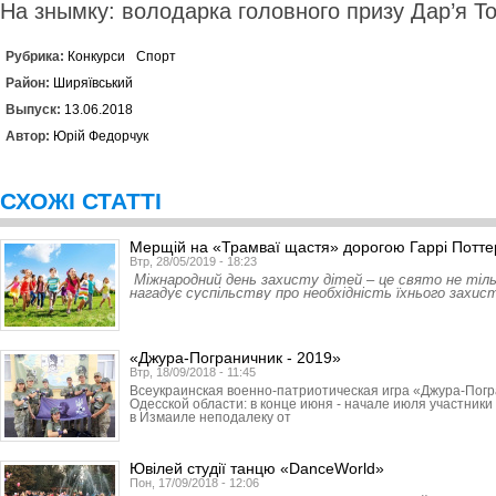
На знымку: володарка головного призу Дар’я Т
Рубрика:
Конкурси
Спорт
Район:
Ширяївський
Выпуск:
13.06.2018
Автор:
Юрій Федорчук
СХОЖІ СТАТТІ
Мерщій на «Трамваї щастя» дорогою Гаррі Потте
Втр, 28/05/2019 - 18:23
Міжнародний день захисту дітей – це свято не тіль
нагадує суспільству про необхідність їхнього захис
«Джура-Пограничник - 2019»
Втр, 18/09/2018 - 11:45
Всеукраинская военно-патриотическая игра «Джура-Погр
Одесской области: в конце июня - начале июля участник
в Измаиле неподалеку от
Ювілей студії танцю «DanceWorld»
Пон, 17/09/2018 - 12:06