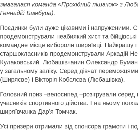
змагалася команда «Прохідний пішачок» з Люб
Геннадій Бамбура).
Поєдинки були дуже цікавими і напруженими. 
продемонстрували неабиякий хист та бійцівські
командне місце вибороли ширяївці. Найкращу г
старшокласників продемонстрували Аркадій Неч
Кулаковський. Лю­ба­шівчанин Олек­сандр Буман­сь
у загальному заліку. Серед дівчат переможцям
(Ширяєве) і Вікторія Кобєлєва (Любашівка).
Головний приз –велоси­пед –ро­зіг­рували сере
учасників спор­тивного дійства. І на ньому пої
ширяївчанка Дар’я Томчак.
Усі призери отримали від спонсора грамоти і п