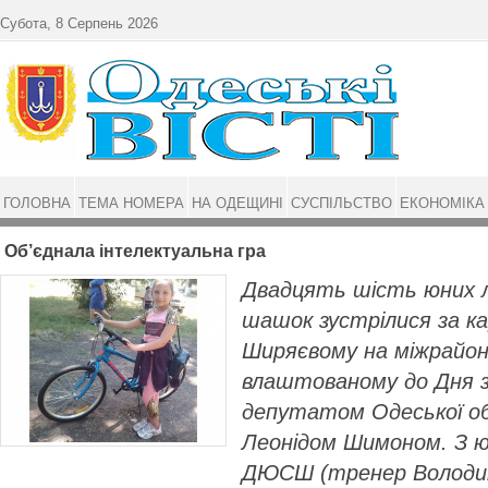
Перейти до основного матеріалу
Субота, 8 Серпень 2026
ГОЛОВНА
ТЕМА НОМЕРА
НА ОДЕЩИНІ
СУСПІЛЬСТВО
ЕКОНОМІКА
Об’єднала інтелектуальна гра
Двадцять шість юних л
шашок зустрілися за 
Ширяєвому на міжрайон
влаштованому до Дня 
депутатом Одеської об
Леонідом Шимоном. З ю
ДЮСШ (тренер Володим