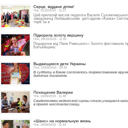
Серце, віддане дітям!
Чтв, 31/10/2019 - 11:23
Цей крилатий вислів педагога Василя Сухомлинськог
завідувачці Любашівським дитсадком «Казка» Світлан
торік за в
Підкорила золоту вершину
Пон, 28/10/2019 - 11:02
Подарунок від Папи Римського і Золото фестивалю п
Батьківщину.
Выдающиеся дети Украины
Пон, 23/09/2019 - 09:39
В субботу в Киеве состоялось торжественное вруче
дитячих талантів.
Похищение Валерии
Чтв, 19/09/2019 - 11:48
Свидетелями недетской сцены стали учащиеся школ
в приют шестиклассницу.
«Шанс» на нормальную жизнь
Чтв, 19/09/2019 - 11:44