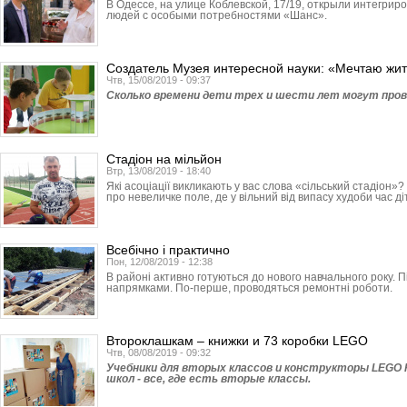
В Одессе, на улице Коблевской, 17/19, открыли интегри
людей с особыми потребностями «Шанс».
Создатель Музея интересной науки: «Мечтаю жи
Чтв, 15/08/2019 - 09:37
Сколько времени дети трех и шести лет могут прове
Стадіон на мільйон
Втр, 13/08/2019 - 18:40
Які асоціації викликають у вас слова «сільський стадіон»
про невеличке поле, де у вільний від випасу худоби час д
Всебічно і практично
Пон, 12/08/2019 - 12:38
В районі активно готуються до нового навчального року. П
напрямками. По-перше, проводяться ремонтні роботи.
Второклашкам – книжки и 73 коробки LEGO
Чтв, 08/08/2019 - 09:32
Учебники для вторых классов и конструкторы LEGO P
школ - все, где есть вторые классы.