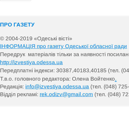
ПРО ГАЗЕТУ
© 2004-2019 «Одеські вісті»
ІНФОРМАЦІЯ про газету Одеської обласної ради
Передрук матеріалів т
ільки за наявності посила
http://izvestiya.odessa.ua
Передплатні індекси: 30
387,40183,40185 (тел. (04
.
Т.в.о. головного редактора: Олена Войтенко
Редакція:
info@izvestiya.odessa.ua
(тел. (048) 725
Відділ рекламі:
rek.odizv@gmail.com
(тел. (048) 72