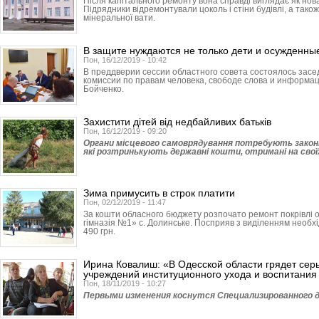
Після капітального ремонту вона справді виглядає як нов
Підрядники відремонтували цоколь і стіни будівлі, а тако
мінеральної вати.
В защите нуждаются не только дети и осужденны
Пон, 16/12/2019 - 10:42
В преддверии сессии областного совета состоялось зас
комиссии по правам человека, свободе слова и информа
Бойченко.
Захистити дітей від недбайливих батьків
Пон, 16/12/2019 - 09:20
Органи місцевого самоврядування потребують законн
які розтринькують державні кошти, отримані на свої
Зима примусить в строк платити
Пон, 02/12/2019 - 11:47
За кошти обласного бюджету розпочато ремонт покрівлі оп
гімназія №1» с. Долинське. Посприяв з виділенням необхі
490 грн.
Ирина Ковалиш: «В Одесской области грядет се
учреждений институционного ухода и воспитания
Пон, 18/11/2019 - 10:27
Первыми изменения коснутся Специали­зированного д