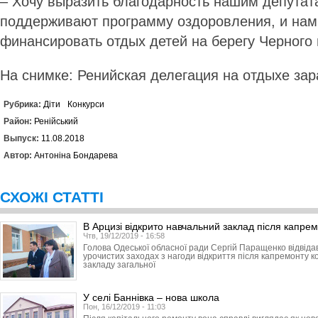
– Хочу выразить благодарность нашим депутат
поддерживают программу оздоровления, и нам
финансировать отдых детей на берегу Черного
На снимке: Ренийская делегация на отдыхе за
Рубрика:
Діти
Конкурси
Район:
Ренійський
Выпуск:
11.08.2018
Автор:
Антоніна Бондарева
СХОЖІ СТАТТІ
В Арцизі відкрито навчальний заклад після капре
Чтв, 19/12/2019 - 16:58
Голова Одеської обласної ради Сергій Паращенко відвідав
урочистих заходах з нагоди відкриття після капремонту к
закладу загальної
У селі Баннівка – нова школа
Пон, 16/12/2019 - 11:03