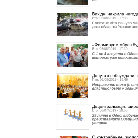
Вихідні накрила негод
Втр, 06/08/2019 - 17:35
Спекотне літо скинуло мас
двох областях України зне
«Формируем образ бу
Втр, 06/08/2019 - 17:19
С 1 по 4 августа в Оде
которых уже невозможн
Депутаты обсуждали, 
Птн, 02/08/2019 - 18:49
Непривычно тихо (в от
властью) было у здания
Децентралізація: широк
Втр, 30/07/2019 - 18:55
29 липня в Одесі відбул
представників Одещини
устрою
О контрабанде, эколо