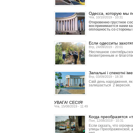
Одесса, которую мы 
Чтв, 10/10/2019 - 10:31
Откровенно грустное со
воспринимается нами ка
оплошность со стороны
Если одесситы захотя
Втр, 24/09/2019 - 20:01
Неспешное сентябрьско
безветренным и благот
Запальні і спекотні і
Втр, 03/09/2019 - 18:38
Свій день народження, як 
залишається 2 вересня.
УВАГА! СЕСІЯ!
Чтв, 15/08/2019 - 11:49
Когда преобразятся 
Пон, 12/08/2019 - 10:31
Если сказать, что огромн
улицы Преображенской, а
неп