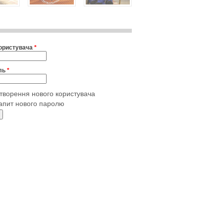
користувача
*
ль
*
творення нового користувача
апит нового паролю