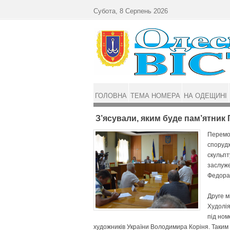
Перейти до основного матеріалу
Субота, 8 Серпень 2026
ГОЛОВНА
ТЕМА НОМЕРА
НА ОДЕЩИНІ
З’ясували, яким буде пам’ятник
Перемож
спорудж
скульпт
заслуже
Федора 
Друге м
Худолія
під номе
художників України Володимира Корі­­­­ня. Та­к