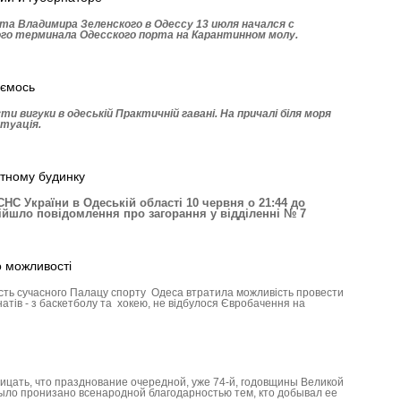
та Владимира Зе­ленского в Одессу 13 июля начался с
го терминала Одесского порта на Карантинном молу.
аємось
и вигуки в одеській Практичній гавані. На причалі біля моря
туація.
отному будинку
С України в Одеській області 10 червня о 21:44 до
ійшло повідомлення про загорання у відділенні № 7
о можливості
ість сучасного Палацу спорту Одеса втратила можливість провести
натів - з баскетболу та хокею, не відбулося Євробачення на
рицать, что празднование очередной, уже 74-й, годовщины Великой
ло пронизано всенародной благодарностью тем, кто добывал ее