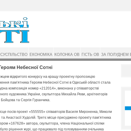
СУСПІЛЬСТВО
ЕКОНОМІКА
КОЛОНКА ОВ
ГІСТЬ ОВ
ЗА ПОЛУДНЕМ 
 Героям Небесної Сотні
цем відкритого конкурсу на кращу проектну пропозицію
ення пам’ятника Героям Небесної Сотні в Одеській області стала
урна композиція номер «212014», виконана у співавторстві
ного художника України, скульптора Михайла Реви, архітекторів
Бойцова та Сергія Гуранчика.
ісце посів проект «555555» співавторів Василя Мироненка, Миколи
 та Анастасії Ху­до­­­лій. Третє місце присуджено проекту­ пам’ятника
ром «167628» автора, скульп­тора, чле­­на­­­­ Національної спілки
им­­ було рішення журі, що працювало під головуванням очільника