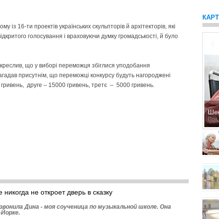
КАР
у із 16-ти проектів українських скульпторів й архітекторів, які
ідкритого голосування і враховуючи думку громадськості, й було
дкреслив, що у виборі переможця збіглися уподобання
нагадав присутнім, що переможці конкурсу будуть нагороджені
гривень, друге – 15000 гривень, третє – 5000 гривень.
Ше
Птн,
 никогда не откроет дверь в сказку
озвонила Дина - моя соученица по музыкальной школе. Она
-Йорке.