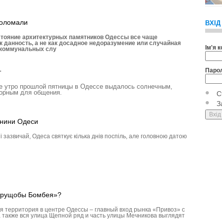
поломали
ВХІД
стояние архитектурных памятников Одессы все чаще
к данность, а не как досадное недоразумение или случайная
Ім'я 
 коммунальных слу
Паро
т
е утро прошлой пятницы в Одессе выдалось солнечным,
ворным для общения.
С
З
менини Одеси
і зазвичай, Одеса святкує кілька днів поспіль, але головною датою
«трущобы Бомбея»?
ая территория в центре Одессы – главный вход рынка «Привоз» с
 также вся улица Щепной ряд и часть улицы Мечникова выглядят