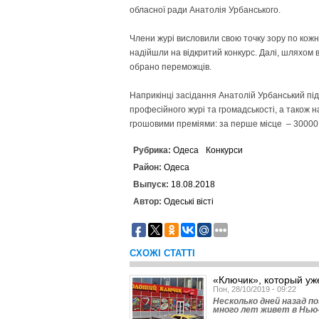
обласної ради Анатолія Урбанського.
Члени журі висловили свою точку зору по кожном
надійшли на відкритий конкурс. Далі, шляхом в
обрано переможців.
Наприкінці засідання Анатолій Урбан­ський пі
професійного журі та громадськості, а також 
грошовими преміями: за перше місце – 30000 
Рубрика:
Одеса
Конкурси
Район:
Одеса
Выпуск:
18.08.2018
Автор:
Одеські вісті
СХОЖІ СТАТТІ
«Ключик», который уже
Пон, 28/10/2019 - 09:22
Несколько дней назад п
много лет живет в Нью