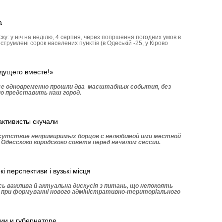
а
ку: у ніч на неділю, 4 серпня, через погіршення погодних умов в
струмлені сорок населених пунктів (в Одеській -25, у Кірово
дущего вместе!»
ссе одновременно прошли два масштабных события, без
о представить наш город.
активисты скучали
сутствие непримиримых борцов с нелюбимой ими местной
 Одесского городского совета перед началом сессии.
і перспективи і вузькі місця
ась важлива й актуальна дискусія з питань, що непокоять
 при формуванні нового адміністративно-територіального
гии и губернаторе