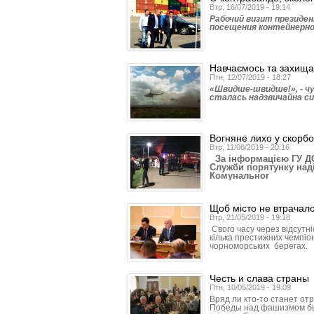
Втр, 16/07/2019 - 19:14
Рабочий визит президен
посещения контейнерно
Навчаємось та захищ
Птн, 12/07/2019 - 18:27
«Швидше-швидше!», - чут
сталась надзвичайна си
Вогняне лихо у скорб
Втр, 11/06/2019 - 20:16
За інформацією ГУ ДСН
Служби порятунку над
Комунальног
Щоб місто не втрачал
Втр, 21/05/2019 - 19:18
Свого часу через відсутн
кілька престижних чемпіо
чорноморських берегах.
Честь и слава страны
Птн, 10/05/2019 - 19:09
Вряд ли кто-то станет от
Победы над фашизмом бы