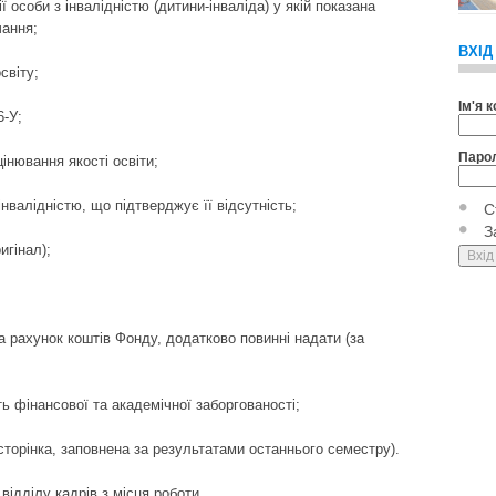
ї особи з інвалідністю (дитини-інваліда) у якій показана
чання;
ВХІД
світу;
Ім'я 
6-У;
Паро
інювання якості освіти;
інвалідністю, що підтверджує її відсутність;
С
З
игінал);
а рахунок коштів Фонду, додатково повинні надати (за
ь фінансової та академічної заборгованості;
сторінка, заповнена за результатами останнього семестру).
відділу кадрів з місця роботи.