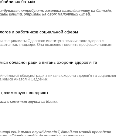
дбайливих батьків
рядування потребують законних важелів впливу на батьків,
авні кошти, отримані на своїх малолітніх дітей.
логов и работников социальной сферы
и специалисты Одесского института психического здоровья.
ается как «надзор». Она позволяет оценить профессионализм
місії обласної ради з питань охорони здоров’я та
йної комісії обласної ради з питань охорони здоров’я та соціальної
а комісії Анатолій Садовник.
т, заимствуют, внедряют
ала съемочная группа из Киева.
нтрі соціальних служб для сім’ї, дітей та молоді проведено
ему: «Сімейна медіація як соціальна послуга».