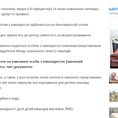
ехнічних, вищих (І-ІV акредитації) та інших навчальних закладах,
КАР
я здобуття професії.
бам з інвалідністю здійснюється на безповоротній основі.
дно звернутись до центру зайнятості за місцем проживання.
вчання подається особою з інвалідністю (законним представником
відділення Фонду соціального захисту інвалідів.
Ше
ги на навчання особа з інвалідністю (законний
Птн,
ють такі документи:
), а також, у разі потреби, копію паспорта законного представника,
 або копію свідоцтва про народження для дитини-інваліда,
я;
ійного коду;
алідності (для дітей-інвалідів висновок ЛКК);