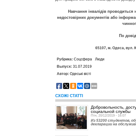
Навчання інвалідів проводиться 
недостовірних документів або інформац
чинног
По дові
65107, м. Одеса, вул. К
Рубрика:
Соцсфера
Люди
Выпуск:
31.07.2019
Автор:
Одеські вісті
СХОЖІ СТАТТІ
Добровольность, досту
социальной службы
Птн, 20/12/2019 - 16:07
Из 53200 студентов, об
декларации на обслужив