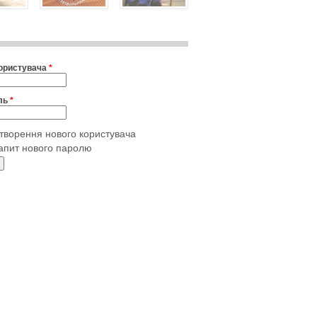
користувача
*
ль
*
творення нового користувача
апит нового паролю