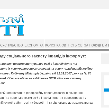
СУСПІЛЬСТВО
ЕКОНОМІКА
КОЛОНКА ОВ
ГІСТЬ ОВ
ЗА ПОЛУДНЕМ 
ду соціального захисту інвалідів інформує:
сприяння працевлаштуванню осіб з інвалідністю та
енню їх конкурентоспроможності на ринку праці та відповідно
анови Кабінету Міністрів України від 31.01.2007 року за № 70
нами), Одеське обласне відділення ФСЗІ здійснює сплату
ті:
сійного навчання (професійну перепідготовку, підвищення
кації та перепідготовку) осіб з інвалідністю, які зареєстровані у
ій службі зайнятості як безробітні та відповідно до законодавства