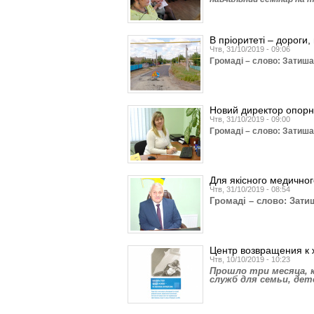
В пріоритеті – дороги,
Чтв, 31/10/2019 - 09:06
Громаді – слово: Затиш
Новий директор опорн
Чтв, 31/10/2019 - 09:00
Громаді – слово: Затиш
Для якісного медично
Чтв, 31/10/2019 - 08:54
Громаді – слово: Зати
Центр возвращения к 
Чтв, 10/10/2019 - 10:23
Прошло три месяца, к
служб для семьи, де