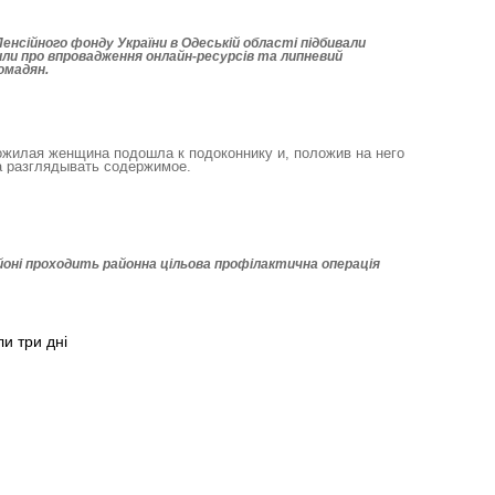
Пенсійного фонду України в Одеській області підбивали
рили про впровадження онлайн-ресурсів та липневий
ромадян.
ожилая женщина подошла к подоконнику и, положив на него
а разглядывать содержимое.
оні проходить районна цільова профілактична операція
ли три дні