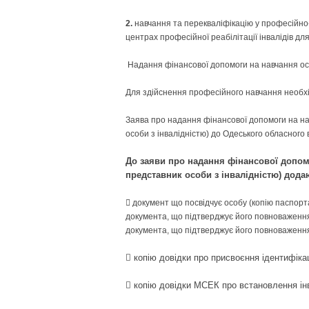
2.
навчання та перекваліфікацію у професійно-т
центрах професійної реабілітації інвалідів дл
Надання фінансової допомоги на навчання осо
Для здійснення професійного навчання необхі
Заява про надання фінансової допомоги на на
особи з інвалідністю) до Одеського обласного 
До заяви про надання фінансової допомо
представник особи з інвалідністю) дода
 документ що посвідчує особу (копію паспорта
документа, що підтверджує його повноваження
документа, що підтверджує його повноваженн
 копію довідки про присвоєння ідентифікац
 копію довідки МСЕК про встановлення інв