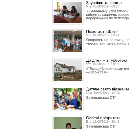
Зручніше та краще
Чтв, 08/08/2019 - 09:20
У Головному управлінні 
підсумки півріччя, гово
перерахунок на пенсії г
Помогает «Щит»
Чтв, 01/08/2019 - 09:21
Опираясь на палочку, п
увесистый пакет, начал
До дітей – з турботою
Чтв, 01/08/2019 - 09:07
У Татарбунарському рай
«Літо-2019».
Дитяче свято відзнача
Срд, 19/06/2019 - 09:22
Затишанська ОТГ
Освітні пріоритети
Втр, 18/06/2019 - 20:42
Затишанська ОТГ