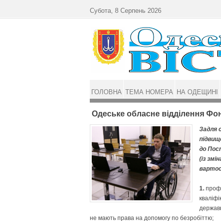
Перейти до основного матеріалу
Субота, 8 Серпень 2026
ГОЛОВНА
ТЕМА НОМЕРА
НА ОДЕЩИНІ
Одеське обласне відділення Фон
Задля 
підвищ
до Пост
(із змі
вартос
1.
профе
кваліфі
державн
не мають права на допомогу по безробіттю;