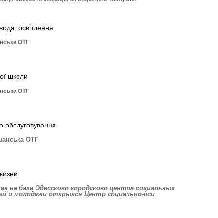
 вода, освітлення
анська ОТГ
ої школи
анська ОТГ
го обслуговування
шанська ОТГ
жизни
ак на базе Одесского городского центра социальных
тей и молодежи открылся Центр социально-пси