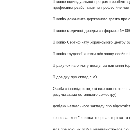
 копію індивідуальної програми реабілітаці
професійна реабілітація та професійне нав
 копію документа державного зразка про о
 копію медичної довідки за формою № 08
 копію Сертифікату Українського центру оц
 копію трудової книжки або заяву особи з 
 рахунок на оплату послуг за навчання (ор
 довідку про склад сім’ї.
Особи з інвалідністю, які вже навчаються з
результатами останнього семестру):
довідку навчального закладу про відсутніст
копію залікової книжки (перша сторінка та 
для працюючих осіб з інвалідністю-довідку 