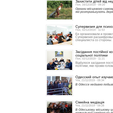
Захистити дітей від не
Пон, 16/12/2019 - 09:20
Органи місцевого самов
які розтринькують держ
Супервизия для психо
Пон, 02/12/2019 - 11:53
Ее организовали и провел
Супервизия расшифровыв
специалиста со стороны.
Засідання постійної ко
соціальної політики
Пон, 02/12/2019 - 11:21
Відбулося засідання пості
політики, яке провів голов
Одесский опыт изучаю
Чтв, 21/11/2019 - 09:34
В Одессе недавно побыв
Сімейна медіація
Чтв, 21/11/2019 - 09:28
В Одеському міському це
навчальний семінар на т