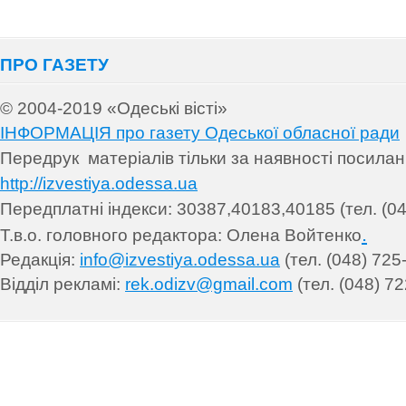
ПРО ГАЗЕТУ
© 2004-2019 «Одеські вісті»
ІНФОРМАЦІЯ про газету Одеської обласної ради
Передрук матеріалів т
ільки за наявності посила
http://izvestiya.odessa.ua
Передплатні індекси: 30
387,40183,40185 (тел. (04
.
Т.в.о. головного редактора: Олена Войтенко
Редакція:
info@izvestiya.odessa.ua
(тел. (048) 725
Відділ рекламі:
rek.odizv@gmail.com
(тел. (048) 72