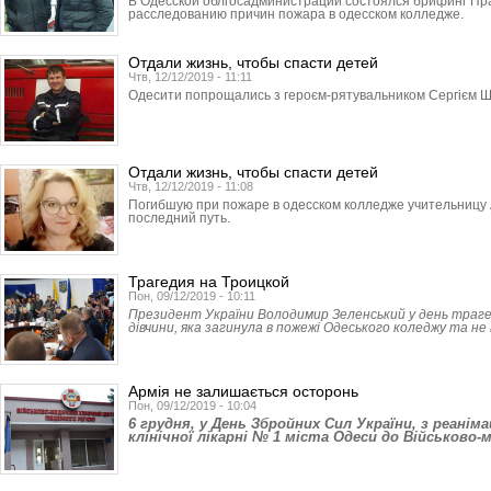
В Одесской облгосадми­нист­рации состоялся брифинг Пр
расследованию причин пожара в одесском колледже.
Отдали жизнь, чтобы спасти детей
Чтв, 12/12/2019 - 11:11
Одесити попрощались з героєм-рятувальником Сергієм Ш
Отдали жизнь, чтобы спасти детей
Чтв, 12/12/2019 - 11:08
Погибшую при пожаре в одесском колледже учительницу 
последний путь.
Трагедия на Троицкой
Пон, 09/12/2019 - 10:11
Президент України Володимир Зеленський у день трагед
дівчини, яка загинула в пожежі Одеського коледжу та не
Армія не залишається осторонь
Пон, 09/12/2019 - 10:04
6 грудня, у День Збройних Сил України, з реаніма
клінічної лікарні № 1 міста Одеси до Військово