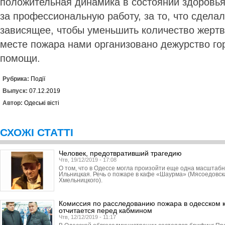
положительная динамика в состоянии здоровья
за профессиональную работу, за то, что сделал
зависящее, чтобы уменьшить количество жертв
месте пожара нами организовано дежурство го
помощи.
Рубрика:
Події
Выпуск:
07.12.2019
Автор:
Одеські вісті
СХОЖІ СТАТТІ
Человек, предотвративший трагедию
Чтв, 19/12/2019 - 17:08
О том, что в Одессе могла произойти еще одна масштабн
Ильницкая. Речь о пожаре в кафе «Шаурма» (Мясоедовска
Хмельницкого).
Комиссия по расследованию пожара в одесском 
отчитается перед кабмином
Чтв, 12/12/2019 - 11:17