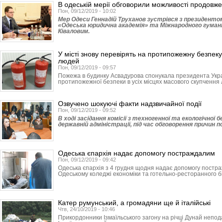
В одеській мерії обговорили можливості продовж
Пон, 09/12/2019 - 10:02
Мер Одеси Геннадій Труханов зустрівся з президент
«Одеська юридична академія» та Міжнародного гуман
Ківаловим.
У місті знову перевірять на протипожежну безпеку
людей
Пон, 09/12/2019 - 09:57
Пожежа в будинку Асвадурова спонукала президента Укра
протипожежної безпеки в усіх місцях масового скупчення
Озвучено шокуючі факти надзвичайної події
Пон, 09/12/2019 - 09:52
В ході засідання комісії з техногенної та екологічної 
державній адміністрації, під час обговорення причин п
Одеська єпархія надає допомогу постраждалим
Пон, 09/12/2019 - 09:42
Одеська єпархія з 4 грудня щодня надає допомогу постра
Одеському коледжі економіки та готельно-ресторанного бі
Катер румунський, а громадяни ще й італійські
Чтв, 24/10/2019 - 10:46
Прикордонники Ізмаїльсько­го загону на річці Дунай непо