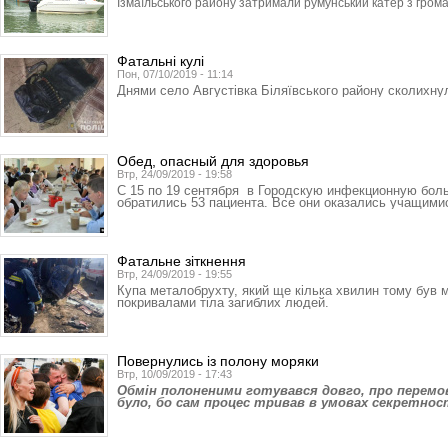
Ізмаїльського району затримали румунський катер з гром
Фатальні кулі
Пон, 07/10/2019 - 11:14
Днями село Августівка Біляївського району сколихну
Обед, опасный для здоровья
Втр, 24/09/2019 - 19:58
С 15 по 19 сентября в Городскую инфекционную бол
обратились 53 пациента. Все они оказались учащим
Фатальне зіткнення
Втр, 24/09/2019 - 19:55
Купа металобрухту, який ще кілька хвилин тому був
покривалами тіла загиблих людей.
Повернулись із полону моряки
Втр, 10/09/2019 - 17:43
Обмін полоненими готувався довго, про перемов
було, бо сам процес тривав в умовах секретнос