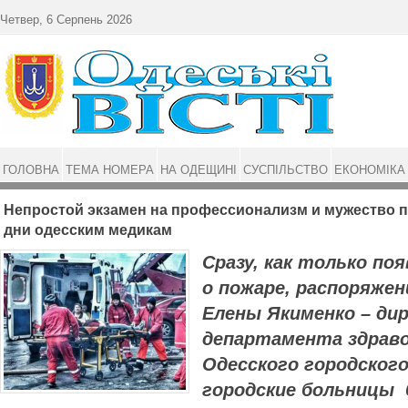
Перейти до основного матеріалу
Четвер, 6 Серпень 2026
ГОЛОВНА
ТЕМА НОМЕРА
НА ОДЕЩИНІ
СУСПІЛЬСТВО
ЕКОНОМІКА
Непростой экзамен на профессионализм и мужество п
дни одесским медикам
Сразу, как только по
о пожаре, распоряже
Елены Якименко – ди
департамента здрав
Одесского городского
городские больницы 