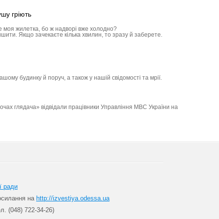
ушу гріють
же моя жилетка, бо ж надворі вже холодно?
шити. Якщо зачекаєте кілька хвилин, то зразу й заберете.
ашому будинку й поруч, а також у нашій свідомості та мрії.
 очах глядача» відвідали працівники Управління МВС України на
ї ради
посилання на
http://izvestiya.odessa.ua
л. (048) 722-34-26)