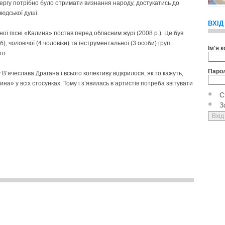
чергу потрібно було отримати визнання народу, достукатись до
людської душі.
ВХІД
ої пісні «Калина» постав перед обласним журі (2008 р.). Це був
б), чоловічої (4 чоловіки) та інструментальної (3 особи) груп.
Ім'я 
го.
Паро
В’ячеслава Драгана і всього колективу відкрилося, як то кажуть,
а» у всіх стосунках. Тому і з’явилась в артистів потреба звітувати
С
З