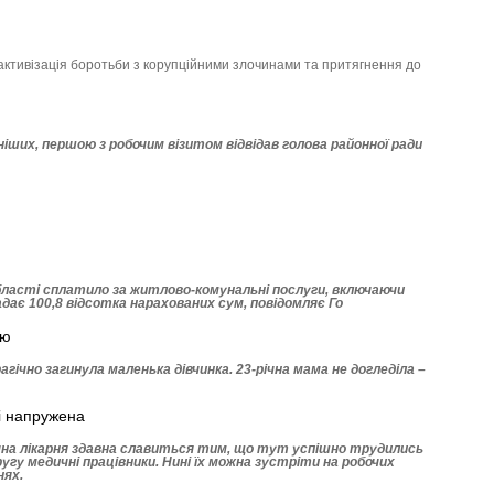
 активізація боротьби з корупційними злочинами та притягнення до
…
ніших, першою з робочим візитом відвідав голова районної ради
області сплатило за житлово-комунальні послуги, включаючи
адає 100,8 відсотка нарахованих сум, повідомляє Го
ію
агічно загинула маленька дівчинка. 23-річна мама не догледіла –
і напружена
на лікарня здавна славиться тим, що тут успішно трудились
ругу медичні працівники. Нині їх можна зустріти на робочих
нях.