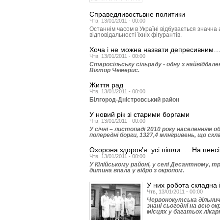
Справедливостьвне политики
Чтв, 13/01/2011 - 00:00
Останнім часом в Україні відбувається значна
відповідальності їхніх фігурантів.
Хоча і не можна назвати депресивним
Чтв, 13/01/2011 - 00:00
Старосільську сільраду - одну з найвіддале
Віктор Чемерис.
Життя рад
Чтв, 13/01/2011 - 00:00
Білгород-Дністровський район
У новий рік зі старими боргами
Чтв, 13/01/2011 - 00:00
У січні – листопаді 2010 року населенням 
попередні борги, 1327,4 млнгривень, що скл
Охорона здоров’я: усі пішли. . . На пенс
Чтв, 13/01/2011 - 00:00
У Кілійському районі, у селі Десантному, тр
дитина впала у відро з окропом.
У них робота складна 
Чтв, 13/01/2011 - 00:00
Червонокутська дільнич
знані сьогодні на всю ок
місцях у багатьох лікар