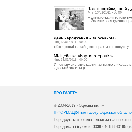
Такі тілогрійки, що й д
Чтв, 13/01/2011 - 00:00
– Дівчаточка, чи готова в
– Залишилося гудзики при
День народження «За океаном»
Чтв, 13/01/2011 - 00:00
«Коти, кролі та зайці вже практично живуть у н
Міліцейська «Картинотерапія»
Чтв, 13/01/2011 - 00:00
Унікальну виставку картин за назвою «Краса в
Одеській залізниці.
ПРО ГАЗЕТУ
© 2004-2019 «Одеські вісті»
ІНФОРМАЦІЯ про газету Одеської обласно
Передрук матеріалів т
ільки за наявності 
Передплатні індекси: 30
387,40183,40185 (те