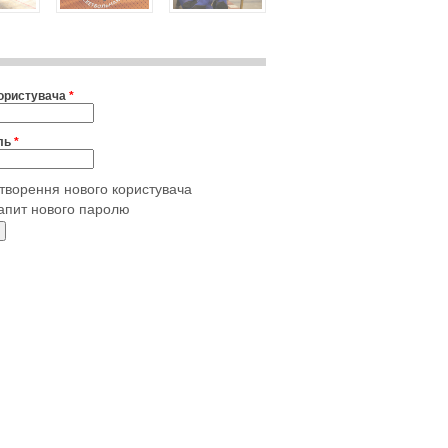
користувача
*
ль
*
творення нового користувача
апит нового паролю