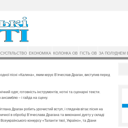
СУСПІЛЬСТВО
ЕКОНОМІКА
КОЛОНКА ОВ
ГІСТЬ ОВ
ЗА ПОЛУДНЕМ 
дної пісні «Калина», яким керує В’ячеслав Драган, виступив перед
чний одяг, готовність інструментів, нотні та сценарні тексти.
ансамблю – і гайда на сцену.
лана Драган робить урочистий вступ, і глядачів вітає пісня на
ичної в обробці В’ячеслава Драгана та виконанні дуету у складі
сеукраїнського конкурсу «Таланти твої, Україно», та Діани