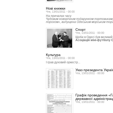
Нові книжки
Чтв, 13/01/2011 - 00:00
На причалах часу
Чудовим новорічним подарунком портовикам,
порохом», випущена Одеським морським тор
Спорт
Чтв, 13/01/2011 - 00:00
Щоби в Одесі був великий
Асоціація міні-футболу 
Культура
Чтв, 13/01/2011 - 00:00
І грав духовий оркестр...
Указ президента Украї
Чтв, 13/01/2011 - 00:00
Графік проведення «Г
державної адміністраці
Чтв, 13/01/2011 - 00:00