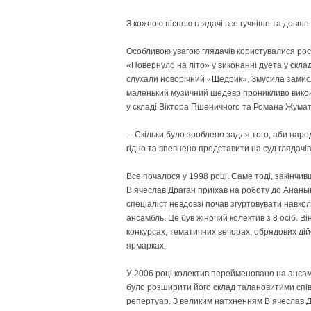
З кожною піснею глядачі все гучніше та довше
Особливою увагою глядачів користувалися росі
«Повернуло на літо» у виконанні дуета у скла
слухали новорічний «Щедрик». Змусила замис
маленький музичний шедевр проникливо викон
у складі Віктора Пшеничного та Романа Жумат
…Скільки було зроблено задля того, аби наро
гідно та впевнено представити на суд глядачі
Все почалося у 1998 році. Саме тоді, закінчив
В’ячеслав Драган приїхав на роботу до Анань
спеціаліст невдовзі почав згуртовувати навкол
ансамбль. Це був жіночий колектив з 8 осіб. В
конкурсах, тематичних вечорах, обрядових ді
ярмарках.
У 2006 році колектив перейменовано на ансам
було розширити його склад талановитими спів
репертуар. З великим натхненням В’ячеслав Д