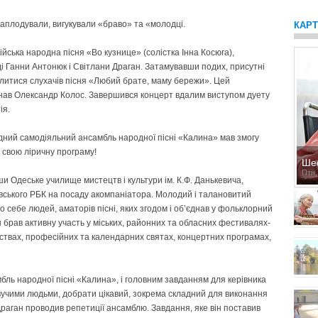
 аплодували, вигукували «браво» та «молодці.
КАР
йська народна пісня «Во кузнице» (солістка Інна Косюга),
ді Ганни Антонюк і Світлани Драган. Затамувавши подих, присутні
литися слухачів пісня «Любий брате, маму бережи». Цей
ав Олександр Колос. Завершився концерт вдалим виступом дуету
ія.
дний самодіяльний ансамбль народної пісні «Калина» мав змогу
в свою ліричну програму!
Ше
Птн,
ши Одеське училище мистецтв і культури ім. К.Ф. Данькевича,
ївського РБК на посаду акомпаніатора. Молодий і талановитий
о себе людей, аматорів пісні, яких згодом і об’єднав у фольклорний
ін брав активну участь у міських, районних та обласних фестивалях-
йствах, професійних та календарних святах, концертних програмах,
бль народної пісні «Калина», і головним завданням для керівника
учими людьми, добрати цікавий, зокрема складний для виконання
раган проводив репетиції ансамблю. Завдання, яке він поставив