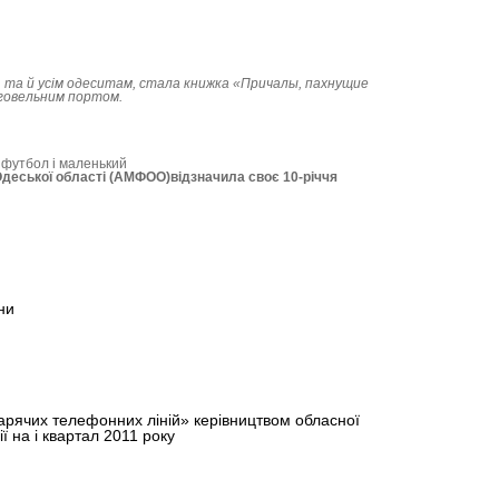
 та й усім одеситам, стала книжка «Причалы, пахнущие
говельним портом.
 футбол і маленький
Одеської області (АМФОО)відзначила своє 10-річчя
ни
арячих телефонних ліній» керівництвом обласної
ї на i квартал 2011 року