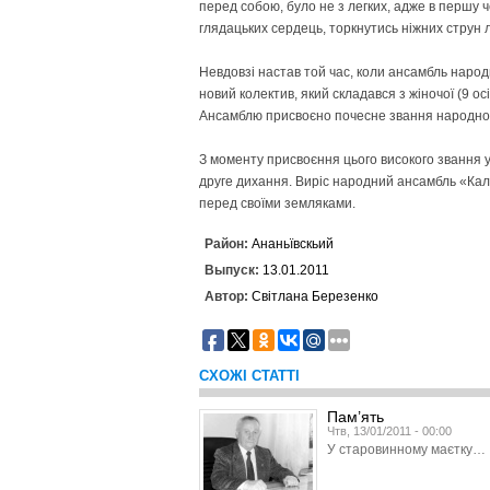
перед собою, було не з легких, адже в першу 
глядацьких сердець, торкнутись ніжних струн 
Невдовзі настав той час, коли ансамбль народн
новий колектив, який складався з жіночої (9 осі
Ансамблю присвоєно почесне звання народно
З моменту присвоєння цього високого звання у 
друге дихання. Виріс народний ансамбль «Калин
перед своїми земляками.
Район:
Ананьївскьий
Выпуск:
13.01.2011
Автор:
Світлана Березенко
СХОЖІ СТАТТІ
Пам’ять
Чтв, 13/01/2011 - 00:00
У старовинному маєтку…