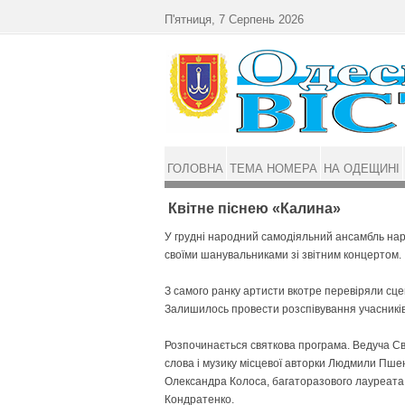
Перейти до основного матеріалу
П'ятниця, 7 Серпень 2026
ГОЛОВНА
ТЕМА НОМЕРА
НА ОДЕЩИНІ
Квітне піснею «Калина»
У грудні народний самодіяльний ансамбль наро
своїми шанувальниками зі звітним концертом.
З самого ранку артисти вкотре перевіряли сцені
Залишилось провести розспівування учасників 
Розпочинається святкова програма. Ведуча Світ
слова і музику місцевої авторки Людмили Пшен
Олександра Колоса, багаторазового лауреата В
Кондратенко.