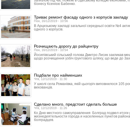
загиблою під час пожежі в Одеському коледжі економіки, 
бізнесу Ксенією Бабенко.
Триває ремонт фасаду одного з корпусів закладу
Пон, 16/12/2019 - 10:56
В Арцизькому закладі загальної середньої освіти №4 ак
одного з корпусів.
Розчищають дорогу до райцентру
Пон, 16/12/2019 - 10:54
Йосипівський сільський голова Дмитро Лисик закликав ме
щодо розчищення узбіч грунтового шляху, що веде до Зах
Подбали про найменших
Чтв, 12/12/2019 - 11:30
У школі села Романівка, якій цьогоріч виповнилося 105 ро
вихованців.
Сделано много, предстоит сделать больше
Чтв, 12/12/2019 - 11:26
Ко Дню местного самоуправления Болград подвел итоги
жизнедеятельности города и населенных пунктов района
болградцев.