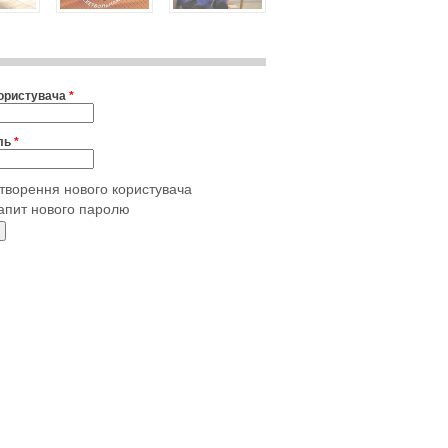
користувача
*
ль
*
творення нового користувача
апит нового паролю