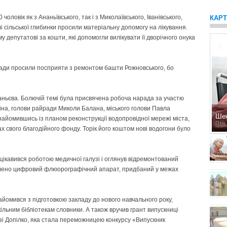
оловік як з Ананьївського, так і з Миколаївського, Іванівського,
КАР
і сільської глибинки просили матеріальну допомогу на лікування.
депутатові за кошти, які допомогли вилікувати її дворічного онука
ради просили посприяти з ремонтом башти Рожновського, бо
аньєва. Болючій темі була присвячена робоча нарада за участю
іна, голови райради Миколи Балана, міського голови Павла
Ше
найомившись із планом реконструкції водопровідної мережі міста,
Птн,
х свого благодійного фонду. Торік його коштом нові водогони було
цікавився роботою медичної галузі і оглянув відремонтований
влено цифровий флюорографічний апарат, придбаний у межах
знайомився з підготовкою закладу до нового навчального року,
льним бібліотекам словники. А також вручив грант випускниці
зі Допілко, яка стала переможницею конкурсу «Випускник