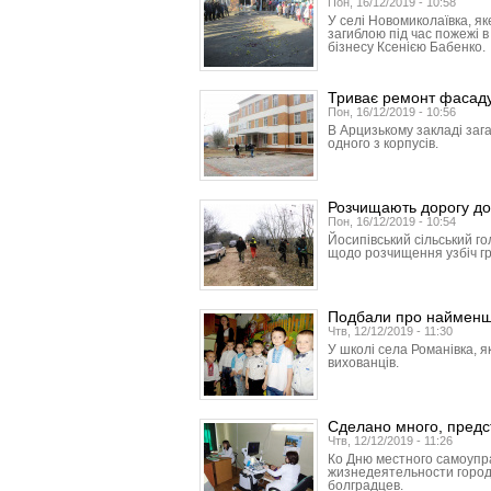
Пон, 16/12/2019 - 10:58
У селі Новомиколаївка, як
загиблою під час пожежі 
бізнесу Ксенією Бабенко.
Триває ремонт фасаду 
Пон, 16/12/2019 - 10:56
В Арцизькому закладі заг
одного з корпусів.
Розчищають дорогу до
Пон, 16/12/2019 - 10:54
Йосипівський сільський г
щодо розчищення узбіч гр
Подбали про наймен
Чтв, 12/12/2019 - 11:30
У школі села Романівка, я
вихованців.
Сделано много, предс
Чтв, 12/12/2019 - 11:26
Ко Дню местного самоупр
жизнедеятельности город
болградцев.