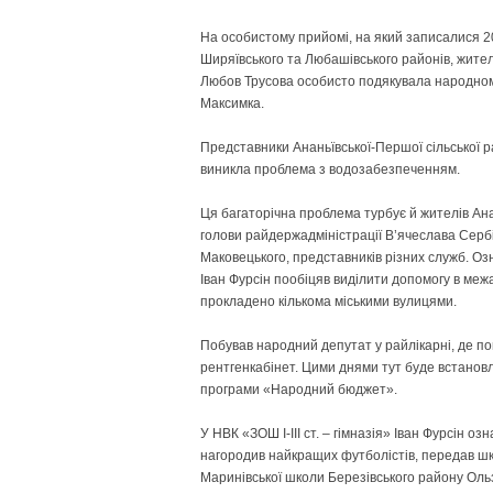
На особистому прийомі, на який записалися 20 ч
Ширяївського та Любашівського районів, жител
Любов Трусова особисто подякувала народному 
Максимка.
Представники Ананьївської-Першої сільської 
виникла проблема з водозабезпеченням.
Ця багаторічна проблема турбує й жителів Ан
голови райдержадміністрації В’ячеслава Серб
Маковецького, представників різних служб. Оз
Іван Фурсін пообіцяв виділити допомогу в межа
прокладено кількома міськими вулицями.
Побував народний депутат у райлікарні, де по
рентгенкабінет. Цими днями тут буде встано
програми «Народний бюджет».
У НВК «ЗОШ І-ІІІ ст. – гімназія» Іван Фурсін о
нагородив найкращих футболістів, передав шкі
Маринівської школи Березівського району Оль