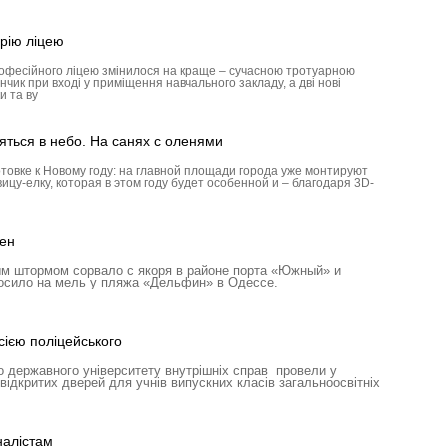
рію ліцею
рофесійного ліцею змінилося на краще – сучасною тротуарною
ик при вході у приміщення навчального закладу, а дві нові
и та ву
яться в небо. На санях с оленями
товке к Новому году: на главной площади города уже монтируют
ицу-елку, которая в этом году будет особенной и – благодаря 3D-
ен
м штормом сорвало с якоря в районе порта «Южный» и
росило на мель у пляжа «Дельфин» в Одессе.
ією поліцейського
 державного університету внутрішніх справ провели у
відкритих дверей для учнів випускних класів загальноосвітніх
налістам