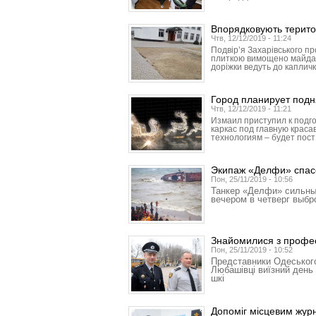
Впорядковують терито
Чтв, 12/12/2019 - 11:24
Подвір’я Захарівського п
плиткою вимощено майданч
доріжки ведуть до капличк
Город планирует подн
Чтв, 12/12/2019 - 11:21
Измаил приступил к подго
каркас под главную красав
технологиям – будет пост
Экипаж «Делфи» спас
Пон, 25/11/2019 - 10:56
Танкер «Делфи» сильны
вечером в четверг выб
Знайомилися з профес
Пон, 25/11/2019 - 10:52
Представники Одеського
Любашівці виїзний день 
шкі
Допоміг місцевим жур