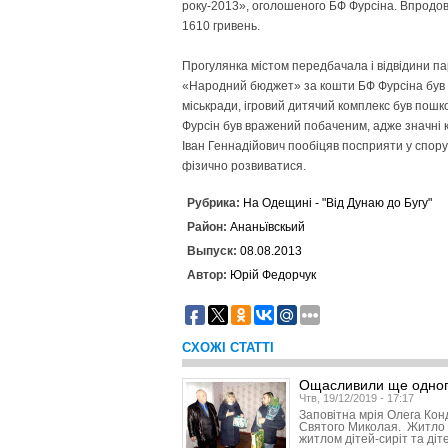
року-2013», оголошеного БФ Фурсіна. Впродов
1610 гривень.
Прогулянка містом передбачала і відвідини пар
«Народний бюджет» за кошти БФ Фурсіна був 
міськради, ігровий дитячий комплекс був пошк
Фурсін був вражений побаченим, адже значні 
Іван Геннадійович пообіцяв посприяти у спору
фізично розвиватися.
Рубрика:
На Одещині - "Від Дунаю до Бугу"
Район:
Ананьївскьий
Выпуск:
08.08.2013
Автор:
Юрій Федорчук
СХОЖІ СТАТТІ
Ощасливили ще одног
Чтв, 19/12/2019 - 17:17
Заповітна мрія Олега Кон
Святого Миколая. Житло 
житлом дітей-сиріт та діт