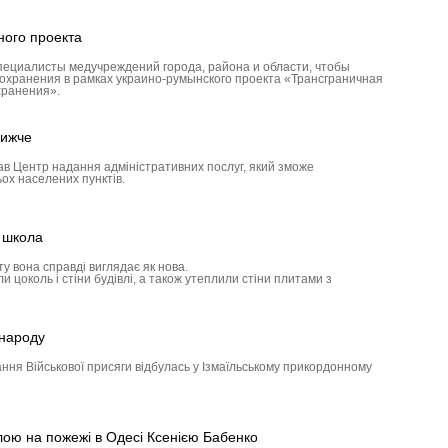
ного проекта
пециалисты медучреждений города, района и области, чтобы
охранения в рамках украино-румынского проекта «Трансграничная
хранения».
лижче
ав Центр надання адміністративних послуг, який зможе
ох населених пунктів.
а школа
у вона справді виглядає як нова.
 цоколь і стіни будівлі, а також утеплили стіни плитами з
 народу
ння Військової присяги відбулась у Ізмаїльському прикордонному
лою на пожежі в Одесі Ксенією Бабенко