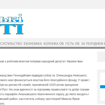
СУСПІЛЬСТВО
ЕКОНОМІКА
КОЛОНКА ОВ
ГІСТЬ ОВ
ЗА ПОЛУДНЕМ 
єві з робочим візитом побував народний депутат України Іван
ред Іван Геннадійович відвідав собор св. Олександра Невського,
якого нині фінансується коштом його благодійного фонду. У храмі І.
був на урочистій службі, присвяченій 1025-річчю хрещення
ої Русі. На знак вдячності за підтримку православ’я та добрі справи
сть парафіян Ананьївського благочинного округу, до якого входить і
ський район, настоятель собору, протоієрей Микола Ярем
ого.