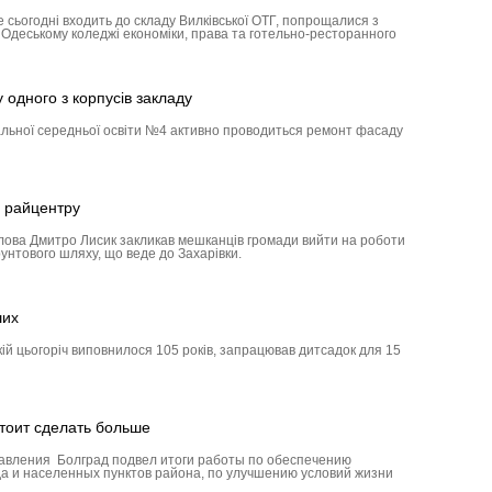
е сьогодні входить до складу Вилківської ОТГ, попрощалися з
в Одеському коледжі економіки, права та готельно-ресторанного
одного з корпусів закладу
альної середньої освіти №4 активно проводиться ремонт фасаду
 райцентру
олова Дмитро Лисик закликав мешканців громади вийти на роботи
унтового шляху, що веде до Захарівки.
ших
кій цьогоріч виповнилося 105 років, запрацював дитсадок для 15
тоит сделать больше
авления Болград подвел итоги работы по обеспечению
а и населенных пунктов района, по улучшению условий жизни