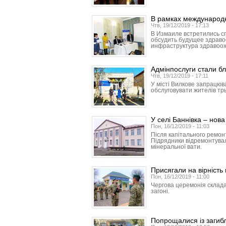
В рамках международ
Чтв, 19/12/2019 - 17:13
В Измаиле встретились с
обсудить будущее здраво
инфраструктура здравоо
Адмінпослуги стали б
Чтв, 19/12/2019 - 17:11
У місті Вилкове запрацюв
обслуговувати жителів трь
У селі Баннівка – нов
Пон, 16/12/2019 - 11:03
Після капітального ремонт
Підрядники відремонтували
мінеральної вати.
Присягали на вірність
Пон, 16/12/2019 - 11:00
Чергова церемонія склада
загоні.
Попрощалися із загиб