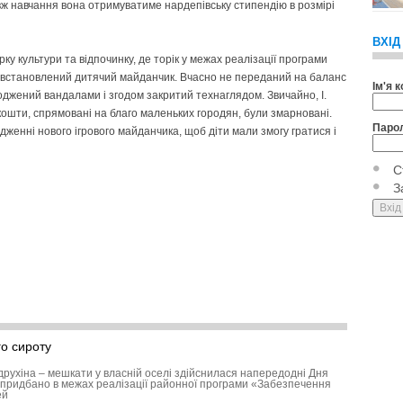
ж навчання вона отримуватиме нардепівську стипендію в розмірі
ВХІД
ку культури та відпочинку, де торік у межах реалізації програми
встановлений дитячий майданчик. Вчасно не переданий на баланс
Ім'я 
оджений вандалами і згодом закритий технаглядом. Звичайно, І.
кошти, спрямовані на благо маленьких городян, були змарновані.
Паро
дженні нового ігрового майданчика, щоб діти мали змогу гратися і
С
З
о сироту
друхіна – мешкати у власній оселі здійснилася напередодні Дня
придбано в межах реалізації районної програми «Забезпечення
ей