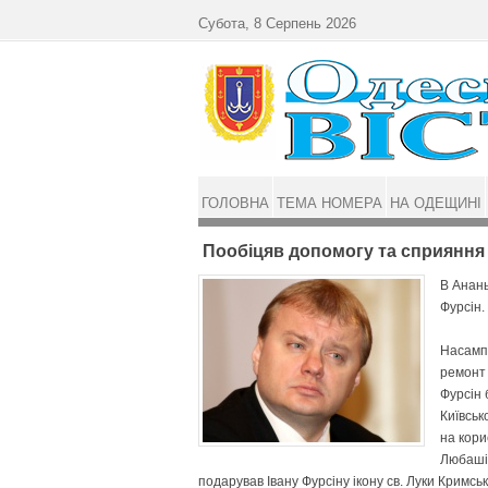
Перейти до основного матеріалу
Субота, 8 Серпень 2026
ГОЛОВНА
ТЕМА НОМЕРА
НА ОДЕЩИНІ
Пообіцяв допомогу та сприяння
В Анань
Фурсін.
Насампе
ремонт 
Фурсін 
Київськ
на кори
Любашів
подарував Івану Фурсіну ікону св. Луки Кримськ