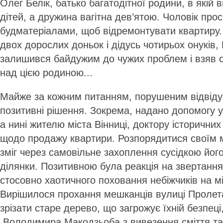
Олег Белік, батько багатодітної родини, в якій
дітей, а дружина вагітна дев’ятою. Чоловік про
будматеріалами, щоб відремонтувати квартиру
двох дорослих доньок і дідусь чотирьох онуків,
залишився байдужим до чужих проблем і взяв 
над цією родиною...
Майже за кожним питанням, порушеним відвід
позитивні рішення. Зокрема, надано допомогу
а нині жителю міста Вінниці, доктору історични
щодо продажу квартири. Розпорядитися своїм 
зміг через самовільне захоплення сусідкою йог
ділянки. Позитивною була реакція на звертання
стосовно хаотичного поховання небіжчиків на м
Вирішилося прохання мешканців вулиці Пролет
зрізати старе дерево, що загрожує їхній безпеці
Володимира Макодзьоба з вивезення сміття та