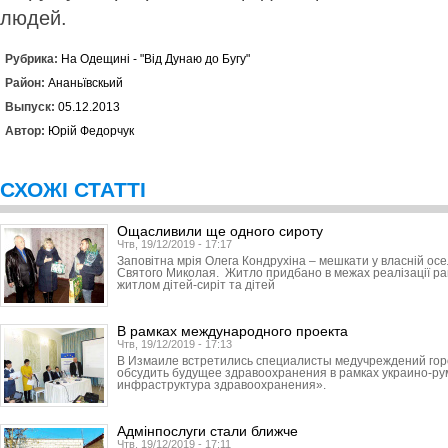
людей.
Рубрика:
На Одещині - "Від Дунаю до Бугу"
Район:
Ананьївскьий
Выпуск:
05.12.2013
Автор:
Юрій Федорчук
СХОЖІ СТАТТІ
Ощасливили ще одного сироту
Чтв, 19/12/2019 - 17:17
Заповітна мрія Олега Кондрухіна – мешкати у власній ос
Святого Миколая. Житло придбано в межах реалізації р
житлом дітей-сиріт та дітей
В рамках международного проекта
Чтв, 19/12/2019 - 17:13
В Измаиле встретились специалисты медучреждений горо
обсудить будущее здравоохранения в рамках украино-ру
инфраструктура здравоохранения».
Адмінпослуги стали ближче
Чтв, 19/12/2019 - 17:11