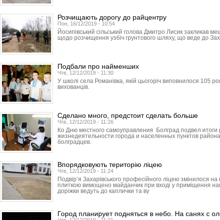
Розчищають дорогу до райцентру
Пон, 16/12/2019 - 10:54
Йосипівський сільський голова Дмитро Лисик закликав ме
щодо розчищення узбіч грунтового шляху, що веде до Зах
Подбали про найменших
Чтв, 12/12/2019 - 11:30
У школі села Романівка, якій цьогоріч виповнилося 105 ро
вихованців.
Сделано много, предстоит сделать больше
Чтв, 12/12/2019 - 11:26
Ко Дню местного самоуправления Болград подвел итоги
жизнедеятельности города и населенных пунктов района
болградцев.
Впорядковують територію ліцею
Чтв, 12/12/2019 - 11:24
Подвір’я Захарівського професійного ліцею змінилося н
плиткою вимощено майданчик при вході у приміщення навч
доріжки ведуть до каплички та ву
Город планирует подняться в небо. На санях с о