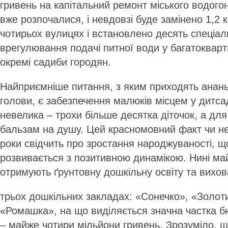
гривень на капітальний ремонт міського водогон
вже розпочалися, і невдовзі буде замінено 1,2 
чотирьох вулицях і встановлено десять спеціал
врегулювання подачі питної води у багатокварт
окремі садиби городян.
Найприємніше питання, з яким приходять ананьї
голови, є забезпечення малюків місцем у дитсад
невелика – трохи більше десятка діточок, а для
бальзам на душу. Цей красномовний факт чи не
роки свідчить про зростання народжуваності, що
розвивається з позитивною динамікою. Нині ма
отримують ґрунтовну дошкільну освіту та вихо
трьох дошкільних закладах: «Сонечко», «Золот
«Ромашка», на що виділяється значна частка 
– майже чотири мільйони гривень. Зрозуміло, щ