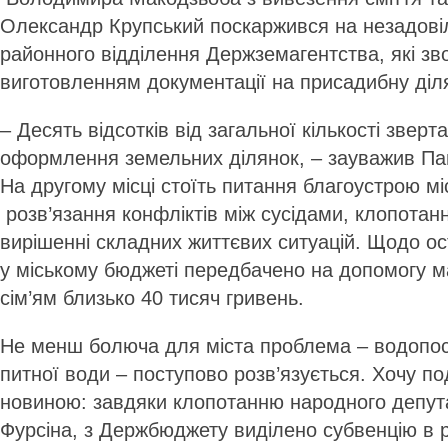
Олександр Крупський поскаржився на незадовіл
районного відділення Держземагентства, які зв
виготовленням документації на присадибну діл
– Десять відсотків від загальної кількості звер
оформлення земельних ділянок, – зауважив Па
На другому місці стоїть питання благоустрою мі
розв’язання конфліктів між сусідами, клопотан
вирішенні складних життєвих ситуацій. Щодо ос
у міському бюджеті передбачено на допомогу 
сім’ям близько 40 тисяч гривень.
Не менш болюча для міста проблема – водопост
питної води – поступово розв’язується. Хочу п
новиною: завдяки клопотанню народного депута
Фурсіна, з Держбюджету виділено субвенцію в р