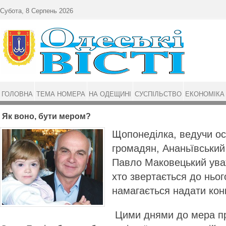
Перейти до основного матеріалу
Субота, 8 Серпень 2026
ГОЛОВНА
ТЕМА НОМЕРА
НА ОДЕЩИНІ
СУСПІЛЬСТВО
ЕКОНОМІКА
Як воно, бути мером?
Щопонеділка, ведучи о
громадян, Ананьївський
Павло Маковецький уваж
хто звертається до ньог
намагається надати кон
Цими днями до мера п