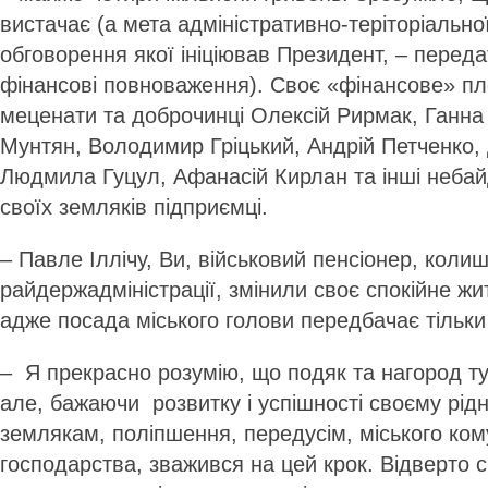
вистачає (а мета адміністративно-теріторіальн
обговорення якої ініціював Президент, – пере
фінансові повноваження). Своє «фінансове» пл
меценати та доброчинці Олексій Рирмак, Ганн
Мунтян, Володимир Гріць­кий, Анд­рій Петченк
Людмила Гуцул, Афанасій Кирлан та інші неба
своїх земляків підприємці.
– Павле Іллічу, Ви, військовий пенсіонер, колиш
райдержадміністрації, змінили своє спокійне жи
адже посада міського голови передбачає тільки
– Я прекрасно розумію, що подяк та нагород ту
але, бажаючи розвитку і успішності своєму рідн
землякам, поліпшення, передусім, міського ко
господарства, зважився на цей крок. Відверто с