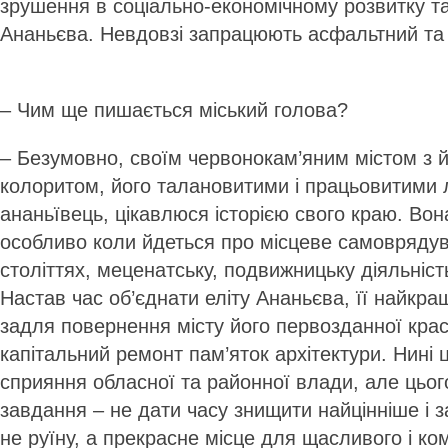
зрушення в соціально-економічному розвитку та
Ананьєва. Невдовзі запрацюють асфальтний т
– Чим ще пишається міський голова?
– Безумовно, своїм червонокам’яним містом з 
колоритом, його талановитими і працьовитими 
ананьївець, цікавлюся історією свого краю. Во
особливо коли йдеться про місцеве самовряду
століттях, меценатську, подвижницьку діяльніст
Настав час об’єднати еліту Ананьєва, її найкра
задля повернення місту його первозданної крас
капітальний ремонт пам’яток архітектури. Нині 
сприяння обласної та районної влади, але цьо
завдання – не дати часу знищити найцінніше і 
не руїну, а прекрасне місце для щасливого і к