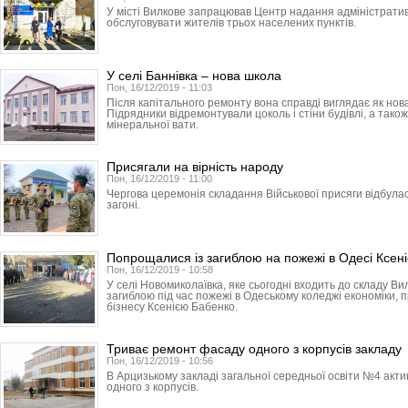
У місті Вилкове запрацював Центр надання адміністратив
обслуговувати жителів трьох населених пунктів.
У селі Баннівка – нова школа
Пон, 16/12/2019 - 11:03
Після капітального ремонту вона справді виглядає як нов
Підрядники відремонтували цоколь і стіни будівлі, а тако
мінеральної вати.
Присягали на вірність народу
Пон, 16/12/2019 - 11:00
Чергова церемонія складання Військової присяги відбула
загоні.
Попрощалися із загиблою на пожежі в Одесі Ксен
Пон, 16/12/2019 - 10:58
У селі Новомиколаївка, яке сьогодні входить до складу Ви
загиблою під час пожежі в Одеському коледжі економіки, 
бізнесу Ксенією Бабенко.
Триває ремонт фасаду одного з корпусів закладу
Пон, 16/12/2019 - 10:56
В Арцизькому закладі загальної середньої освіти №4 ак
одного з корпусів.