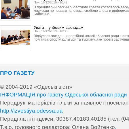
Пон, 16/12/2019 - 10:42
В преддверии сессии областного совета состоялось зас
комиссии по правам человека, свободе слова и информа
Бойченко.
Увага – учбовим закладам
Пон, 16/12/2019 - 10:36
Відбулося засідання постійної комісії обласної ради з пит
політики, спорту, культури та туризму, яке провів заступник
ПРО ГАЗЕТУ
© 2004-2019 «Одеські вісті»
ІНФОРМАЦІЯ про газету Одеської обласної ради
Передрук матеріалів т
ільки за наявності посила
http://izvestiya.odessa.ua
Передплатні індекси: 30
387,40183,40185 (тел. (04
.
Т.в.о. головного редактора: Олена Войтенко