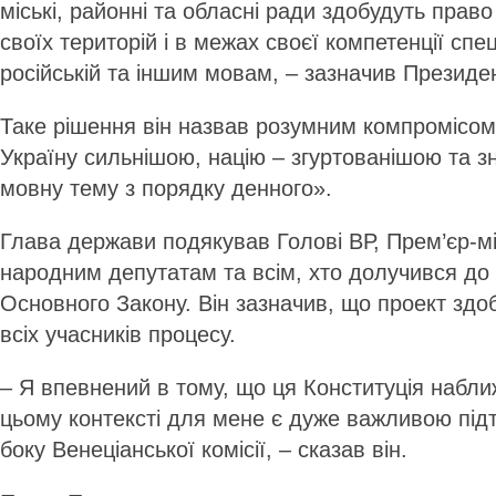
міські, ра­йонні та обласні ради здобудуть пра
своїх територій і в межах своєї компетенції спе
російській та іншим мовам, – зазначив Президен
Таке рішення він назвав розумним компромісом
Україну сильнішою, націю – згуртованішою та зн
мовну тему з порядку денного».
Глава держави подякував Голові ВР, Прем’єр-мін
народним депутатам та всім, хто долучився до 
Основного Закону. Він зазначив, що проект здоб
всіх учасників процесу.
– Я впевнений в тому, що ця Консти­туція набл
цьому контексті для мене є дуже важливою під
боку Венеціанської комісії, – сказав він.