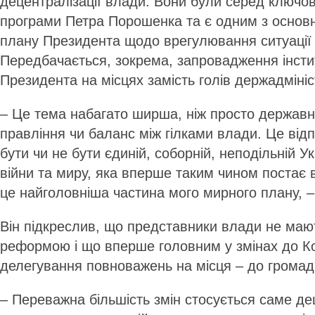
децентралізації влади. Вони були серед ключов
програми Петра Порошенка та є одним з основн
плану Президента щодо врегулювання ситуації 
Передбачається, зокрема, запровадження інстит
Президента на місцях замість голів держадмініс
– Це тема набагато ширша, ніж просто державн
правління чи баланс між гілками влади. Це відп
бути чи не бути єдиній, соборній, неподільній У
війни та миру, яка вперше таким чином постає в у
це найголовніша частина мого мирного плану, –
Він підкреслив, що представники влади не мают
реформою і що вперше головним у змінах до Ко
делегування повноважень на місця – до громад, 
– Переважна більшість змін стосується саме де