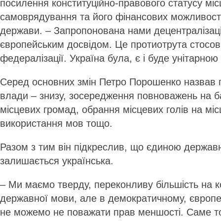
посилення конституційно-правового статусу міс
самоврядування та його фінансових можливост
держави. – Запропонована нами децентралізаці
європейським досвідом. Це протиотрута стосов
федералізації. Україна була, є і буде унітарно
Серед основних змін Петро Поро­шенко назвав
влади – знизу, зосередження повноважень на б
місцевих громад, обрання місцевих голів на мі
використання мов тощо.
Разом з тим він підкреслив, що єдиною держа
залишається українська.
– Ми маємо тверду, переконливу більшість на к
державної мови, але в демократичному, європе
не можемо не поважати прав меншості. Саме том