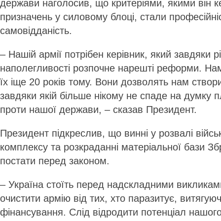
держави наголосив, що критеріями, якими він к
призначень у силовому блоці, стали професійніст
самовідданість.
– Нашій армії потрібен керівник, який завдяки р
наполегливості розпочне нарешті реформи. Нам
їх іще 20 років тому. Вони дозволять нам створ
завдяки якій більше нікому не спаде на думку 
проти нашої держави, – сказав Президент.
Президент підкреслив, що винні у розвалі війс
комплексу та розкраданні матеріальної бази З
постати перед законом.
– Україна стоїть перед надскладними викликам
очистити армію від тих, хто паразитує, витягую
фінансування. Слід відродити потенціал нашого