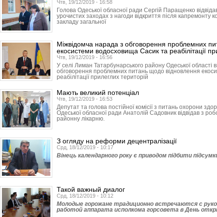
Чтв, 19/12/2019 - 16:58
Голова Одеської обласної ради Сергій Паращенко відвідав
урочистих заходах з нагоди відкриття після капремонту к
закладу загальної
Міжвідомча нарада з обговорення проблемних пи
екосистеми водосховища Сасик та реабілітації пр
Чтв, 19/12/2019 - 16:56
У селі Лиман Татарбунарського району Одеської області в
обговорення проблемних питань щодо відновлення екос
реабілітації прилеглих територій
Мають великий потенціал
Чтв, 19/12/2019 - 16:53
Депутат та голова постійної комісії з питань охорони здор
Одеської обласної ради Анатолій Садовник відвідав з ро
районну лікарню.
З огляду на реформи децентралізації
Срд, 18/12/2019 - 10:17
Вінець календарного року є приводом підбити підсумки 
Такой важный диалог
Срд, 18/12/2019 - 10:12
Молодые горожане традиционно встречаются с руко
работой аппарата исполкома горсовета в День отк