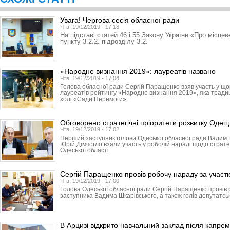
Увага! Чергова сесія обласної ради
Чтв, 19/12/2019 - 17:18
На підставі статей 46 і 55 Закону України «Про місце
пункту 3.2.2. підрозділу 3.2.
«Народне визнання 2019»: лауреатів названо
Чтв, 19/12/2019 - 17:04
Голова обласної ради Сергій Паращенко взяв участь у що
лауреатів рейтингу «Народне визнання 2019», яка традиці
холі «Сади Перемоги».
Обговорено стратегічні пріоритети розвитку Оде
Чтв, 19/12/2019 - 17:02
Перший заступник голови Одеської обласної ради Вадим 
Юрій Дімчогло взяли участь у робочій нараді щодо страте
Одеської області.
Сергій Паращенко провів робочу нараду за участю
Чтв, 19/12/2019 - 17:00
Голова Одеської обласної ради Сергій Паращенко провів
заступника Вадима Шкарівського, а також голів депутатськ
В Арцизі відкрито навчальний заклад після капре