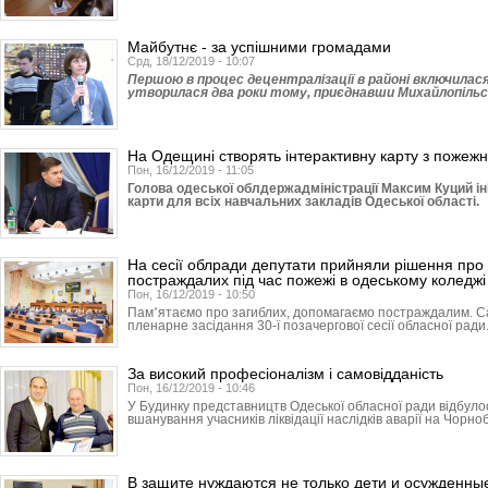
Майбутнє - за успішними громадами
Срд, 18/12/2019 - 10:07
Першою в процес децентралізації в районі включилася
утворилася два роки тому, приєднавши Михайлопільсь
На Одещині створять інтерактивну карту з пожежн
Пон, 16/12/2019 - 11:05
Голова одеської облдержадміністрації Максим Куций ін
карти для всіх навчальних закладів Одеської області.
На сесії облради депутати прийняли рішення про 
постраждалих під час пожежі в одеському коледжі
Пон, 16/12/2019 - 10:50
Пам՚ятаємо про загиблих, допомагаємо постраждалим. С
пленарне засідання 30-ї позачергової сесії обласної ради
За високий професіоналізм і самовідданість
Пон, 16/12/2019 - 10:46
У Будинку представництв Одеської обласної ради відбуло
вшанування учасників ліквідації наслідків аварії на Чорно
В защите нуждаются не только дети и осужденны