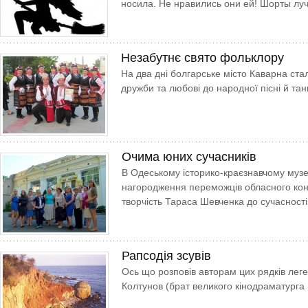
носила. Не нравились они ей! Шорты лу
Незабутнє свято фольклору
На два дні болгарське місто Каварна стал
дружби та любові до народної пісні й та
Очима юних сучасників
В Одеському історико-краєзнавчому музе
нагородження переможців обласного кон
творчість Тараса Шевченка до сучасності
Рапсодія зсувів
Ось що розповів авторам цих рядків лег
Колтунов (брат великого кінодраматурга 