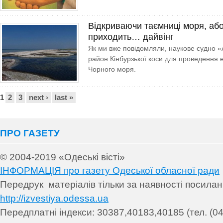
Відкриваючи таємниці моря, аб
приходить… дайвінг
Як ми вже повідомляли, наукове судно «
район Кінбурзької коси для проведення е
Чорного моря.
Сторінки
1
2
3
next ›
last »
ПРО ГАЗЕТУ
© 2004-2019 «Одеські вісті»
ІНФОРМАЦІЯ про газету Одеської обласної ради
Передрук матеріалів т
ільки за наявності посила
http://izvestiya.odessa.ua
Передплатні індекси: 30
387,40183,40185 (тел. (04