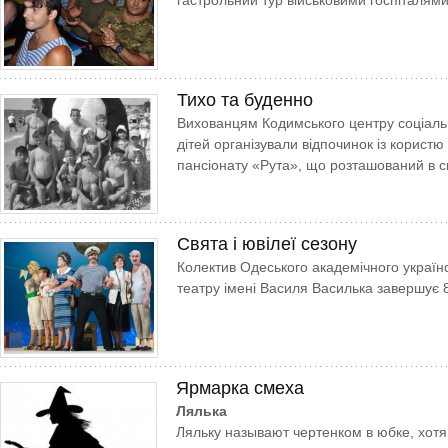
гастрольний тур військовими госпіталями
Тихо та буденно
Вихованцям Кодимського центру соціальн
дітей організували відпочинок із користю 
пансіонату «Рута», що розташований в с
Свята і ювілеї сезону
Колектив Одеського академічного україн
театру імені Василя Василька завершує 8
Ярмарка смеха
Лялька
Ляльку называют чертенком в юбке, хотя