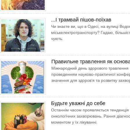
...І трамвай пішов-поїхав
Чи знаєте ви, що в Одесі, на вулиці Водо­п
міськелектротранспорту? Гадаю, більшіс
чують.
Правильне травлення як основа
Міжнародний день здорового травлення б
проведенням науково-практичної конфер
значення для здоров’я та розвитку захв
Будьте уважні до себе
Останнім часом проявляється тенденція д
онкологічних захворювань. Рання діагно
моментом у їх лікуванні.