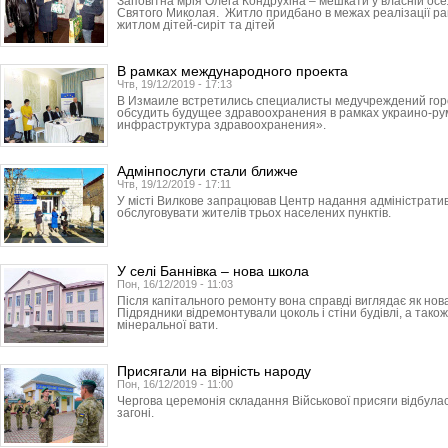
Заповітна мрія Олега Кондрухіна – мешкати у власній ос
Святого Миколая. Житло придбано в межах реалізації р
житлом дітей-сиріт та дітей
В рамках международного проекта
Чтв, 19/12/2019 - 17:13
В Измаиле встретились специалисты медучреждений горо
обсудить будущее здравоохранения в рамках украино-ру
инфраструктура здравоохранения».
Адмінпослуги стали ближче
Чтв, 19/12/2019 - 17:11
У місті Вилкове запрацював Центр надання адміністратив
обслуговувати жителів трьох населених пунктів.
У селі Баннівка – нова школа
Пон, 16/12/2019 - 11:03
Після капітального ремонту вона справді виглядає як нов
Підрядники відремонтували цоколь і стіни будівлі, а тако
мінеральної вати.
Присягали на вірність народу
Пон, 16/12/2019 - 11:00
Чергова церемонія складання Військової присяги відбула
загоні.