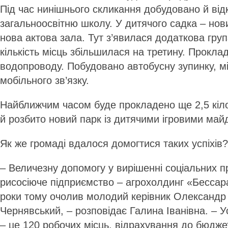
Під час нинішнього скликання добудовано й від
загальноосвітню школу. У дитячого садка – нови
нова актова зала. Тут з’явилася додаткова гру
кількість місць збільшилася на третину. Прокла
водопроводу. Побудовано автобусну зупинку, мі
мобільного зв’язку.
Найближчим часом буде прокладено ще 2,5 кі
й розбито новий парк із дитячими ігровими ма
Як же громаді вдалося домогтися таких успіхів?
– Величезну допомогу у вирішенні соціальних 
рисосіюче підприємство – агрохолдинг «Бессара
роки тому очолив молодий керівник Олександр
Чернявський, – розповідає Галина Іванівна. – 
– це 120 робочих місць, відрахування до бюдже