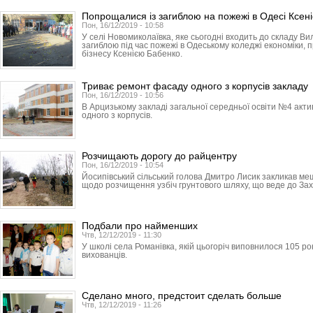
Попрощалися із загиблою на пожежі в Одесі Ксен
Пон, 16/12/2019 - 10:58
У селі Новомиколаївка, яке сьогодні входить до складу Ви
загиблою під час пожежі в Одеському коледжі економіки, 
бізнесу Ксенією Бабенко.
Триває ремонт фасаду одного з корпусів закладу
Пон, 16/12/2019 - 10:56
В Арцизькому закладі загальної середньої освіти №4 ак
одного з корпусів.
Розчищають дорогу до райцентру
Пон, 16/12/2019 - 10:54
Йосипівський сільський голова Дмитро Лисик закликав ме
щодо розчищення узбіч грунтового шляху, що веде до Зах
Подбали про найменших
Чтв, 12/12/2019 - 11:30
У школі села Романівка, якій цьогоріч виповнилося 105 ро
вихованців.
Сделано много, предстоит сделать больше
Чтв, 12/12/2019 - 11:26