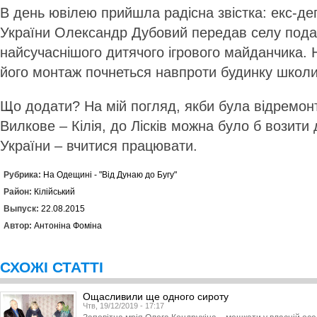
В день ювілею прийшла радісна звістка: екс-де
України Олександр Дубовий передав селу пода
найсучаснішого дитячого ігрового майданчика.
його монтаж почнеться навпроти будинку школ
Що додати? На мій погляд, як­би була відремон
Вилкове – Кілія, до Лісків можна було б возити д
України – вчитися працювати.
Рубрика:
На Одещині - "Від Дунаю до Бугу"
Район:
Кілійський
Выпуск:
22.08.2015
Автор:
Антоніна Фоміна
СХОЖІ СТАТТІ
Ощасливили ще одного сироту
Чтв, 19/12/2019 - 17:17