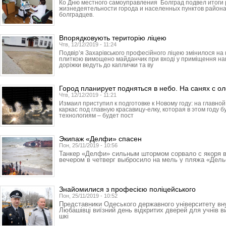
Ко Дню местного самоуправления Болград подвел итоги
жизнедеятельности города и населенных пунктов района
болградцев.
Впорядковують територію ліцею
Чтв, 12/12/2019 - 11:24
Подвір’я Захарівського професійного ліцею змінилося н
плиткою вимощено майданчик при вході у приміщення навч
доріжки ведуть до каплички та ву
Город планирует подняться в небо. На санях с о
Чтв, 12/12/2019 - 11:21
Измаил приступил к подготовке к Новому году: на главн
каркас под главную красавицу-елку, которая в этом году 
технологиям – будет пост
Экипаж «Делфи» спасен
Пон, 25/11/2019 - 10:56
Танкер «Делфи» сильным штормом сорвало с якоря 
вечером в четверг выбросило на мель у пляжа «Дел
Знайомилися з професією поліцейського
Пон, 25/11/2019 - 10:52
Представники Одеського державного університету вн
Любашівці виїзний день відкритих дверей для учнів в
шкі