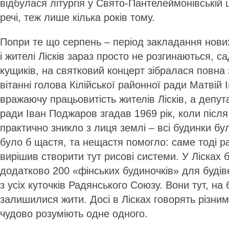
відбулася літургія у Свято-Пантелеймонівській ц
речі, теж лише кілька років тому.
Попри те що серпень – період закладання нових
і жителі Лісків зараз просто не розгинаються, с
кущиків, на святковий концерт зібралася повна
вітанні голова Кілійської районної ради Матвій 
вражаючу працьовитість жителів Лісків, а депут
ради Іван Поджаров згадав 1969 рік, коли після
практично зникло з лиця землі – всі будинки бу
було б щастя, та нещастя помогло: саме тоді р
вирішив створити тут рисові системи. У Лісках
додатково 200 «фінських будиночків» для будів
з усіх куточків Радянського Союзу. Вони тут, на 
залишилися жити. Досі в Лісках говорять різни
чудово розуміють одне одного.