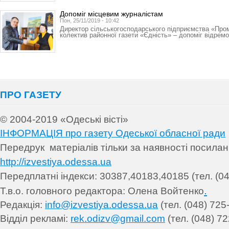
Допоміг місцевим журналістам
Пон, 25/11/2019 - 10:42
Директор сільськогосподарського підприємства «Про
колектив районної газети «Єдність» – допоміг відрем
ПРО ГАЗЕТУ
© 2004-2019 «Одеські вісті»
ІНФОРМАЦІЯ про газету Одеської обласної ради
Передрук матеріалів т
ільки за наявності посила
http://izvestiya.odessa.ua
Передплатні індекси: 30
387,40183,40185 (тел. (04
.
Т.в.о. головного редактора: Олена Войтенко
Редакція:
info@izvestiya.odessa.ua
(тел. (048) 725
Відділ рекламі:
rek.odizv@gmail.com
(тел. (048) 72