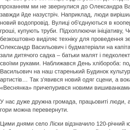
проханням ми не звернулися до Олександра Ва
завжди йде назустріч. Наприклад, люди виріши
новий водопровід. Вулиці об’єднуються в кооп
гроші, купують труби. Підхоплюючи ініціативу, 
безкоштовно виділяє техніку для проведення з
Олександр Васильович і будматеріали на капіт
зали дитячого садка – батьки малят і педколек
своїми руками. Наближався День хлібороба: п
Васильович на наш старенький Будинок культур
артистів… Так з’явився новий одяг сцени, а во
«Веснянка» причепурився новими вишиванкам
У нас дуже дружна громада, працьовиті люди, а в
гори можна перевернути.
Цими днями село Ліски відзначило 120-річний ю