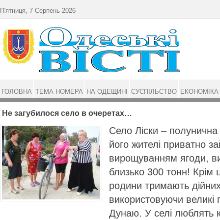
Перейти до основного матеріалу
П'ятниця, 7 Серпень 2026
ГОЛОВНА
ТЕМА НОМЕРА
НА ОДЕЩИНІ
СУСПІЛЬСТВО
ЕКОНОМІКА
Не загубилося село в очеретах…
Село Ліски – полунична 
його жителі приватно з
вирощуванням ягоди, в
близько 300 тонн! Крім ц
родини тримають дійних
використовуючи великі 
Дунаю. У селі люблять к