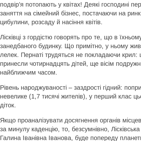
подвір’я потопають у квітах! Деякі господині п
заняття на сімейний бізнес, постачаючи на ри
цибулини, розсаду й насіння квітів.
Лісківці з гордістю говорять про те, що в їхньо
занедбаного будинку. Що примітно, у ньому жив
лелек. Пернаті трудяться не покладаючи крил: 
принесли чотирнадцять дітей, ще вісім подружн
найближчим часом.
Рівень народжуваності – заздрості гідний: попри
невелике (1,7 тисячі жителів), у перший клас ць
діток.
Якщо проаналізувати досягнення органів місце
за минулу каденцію, то, безсумнівно, Лісківська
Галина Іванівна Іванова, буде попереду планети 