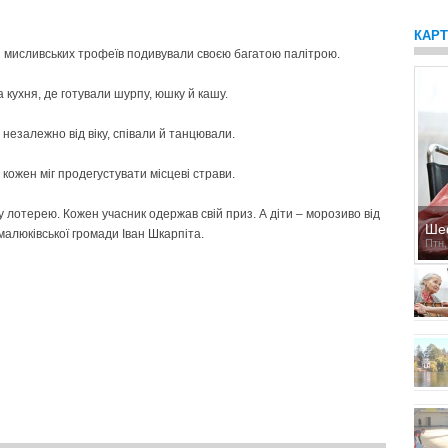
КАР
ія мисливських трофеїв подивували своєю багатою палітрою.
кухня, де готували шурпу, юшку й кашу.
, незалежно від віку, співали й танцювали.
 кожен міг продегустувати місцеві страви.
 лотерею. Кожен учасник одержав свій приз. А діти – морозиво від
Ше
малюківської громади Іван Шкарпіта.
Птн,