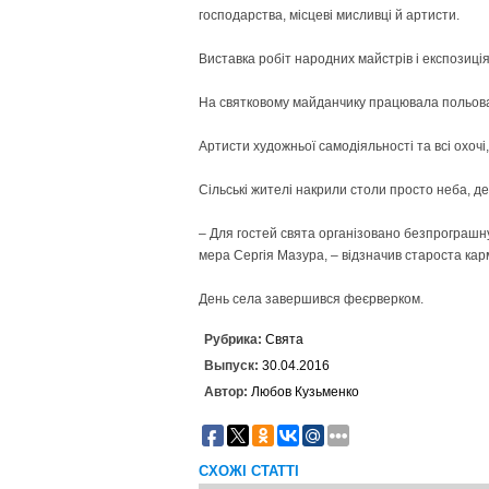
господарства, місцеві мисливці й артисти.
Виставка робіт народних майстрів і експозиц
На святковому майданчику працювала польова 
Артисти художньої самодіяльності та всі охочі
Сільські жителі накрили столи просто неба, де
– Для гостей свята організовано безпрограшну
мера Сергія Мазура, – відзначив староста кар
День села завершився феєрверком.
Рубрика:
Свята
Выпуск:
30.04.2016
Автор:
Любов Кузьменко
СХОЖІ СТАТТІ