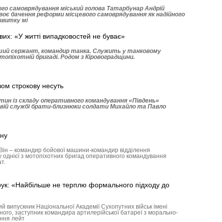
ого самоврядування міський голова Татарбунар Андрій
своє бачення реформи місцевого самоврядування як надійного
звитку мі
ових: «У житті випадковостей не буває»
ший сержант, командир танка. Служить у танковому
топіхотній бригаді. Родом з Кіровоградщини.
зом строкову несуть
астин із складу оперативного командування «Південь»
вій службі брати-близнюки солдати Михайло та Павло
йну
. Він – командир бойової машини-командир відділення
 однієї з мотопіхотних бригад оперативного командування
т.
рук: «Найбільше не терплю формального підходу до
й випускник Національної Академії Сухопутних військ імені
ого, заступник командира артилерійської батареї з морально-
ення лейт