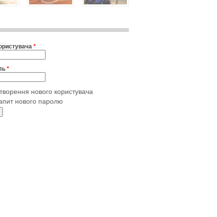
користувача
*
ль
*
творення нового користувача
апит нового паролю