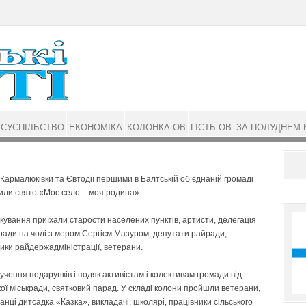
СУСПІЛЬСТВО
ЕКОНОМІКА
КОЛОНКА ОВ
ГІСТЬ ОВ
ЗА ПОЛУДНЕМ 
Карма­люківки та Євтодії першими в Балтській об’єднаній гро­ма­ді
или свя­то «Моє село – моя родина».
кування приїхали старости населених пунктів, артисти, делегація
 ради на чолі з мером Сергієм Мазуром, депутати райради,
ики райдержадміністрації, ветерани.
учення подарунків і подяк активістам і колективам громади від
ої міськради, святковий парад. У складі колони пройшли ветерани,
анці дитсадка «Казка», викладачі, школярі, працівники сільського