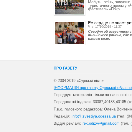
Мабуть, осінь, зачувши,
туристичного проекту «
фестиваль «Покр
Ее сердце не знает ус
Чтв, 17/10/2019 - 11:37
Сегодня об известном 
Килийского района, где
нашем крае.
ПРО ГАЗЕТУ
© 2004-2019 «Одеські вісті»
ІНФОРМАЦІЯ про газету Одеської обласно
Передрук матеріалів т
ільки за наявності 
Передплатні індекси: 30
387,40183,40185 (те
Т.в.о. головного редактора: Олена Войтенк
Редакція:
info@izvestiya.odessa.ua
(тел. (04
Відділ рекламі:
rek.odizv@gmail.com
(тел. (