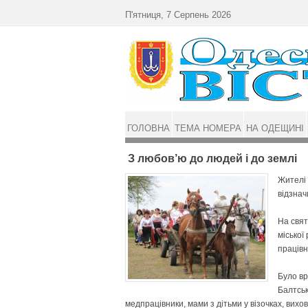
Перейти до основного матеріалу
П'ятниця, 7 Серпень 2026
ГОЛОВНА
ТЕМА НОМЕРА
НА ОДЕЩИНІ
З любов’ю до людей і до землі
Жителі 
відзнач
На свят
міської
працівн
Було вр
Балтськ
медпрацівники, мами з дітьми у візочках, вихов