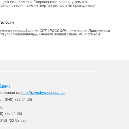
 що в селі Кам’яне Савранського ра­йону у рамках
Чотири сезони» вже четвертий рік поспіль проводиться
талости
сельхозпроизводителе СПК «РОССИЯ», что в селе Приморском
 живут старообрядцы, слывет добрая слава не только в
ї ради
посилання на
http://izvestiya.odessa.ua
л. (048) 722-34-26)
.
о
8) 725-24-86)
048) 722-92-52)