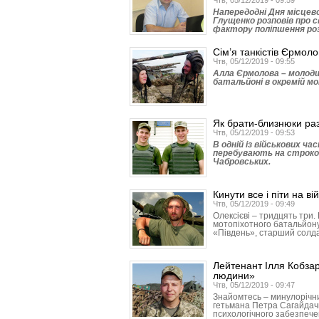
Чтв, 05/12/2019 - 09:59
Напередодні Дня місцев
Глущенко розповів про 
фактору поліпшення ро
Сім’я танкістів Єрмол
Чтв, 05/12/2019 - 09:55
Алла Єрмолова – молод
батальйоні в окремій мо
Як брати-близнюки ра
Чтв, 05/12/2019 - 09:53
В одній із військових ч
перебувають на строко
Чабровських.
Кинути все і піти на ві
Чтв, 05/12/2019 - 09:49
Олексієві – тридцять три
мотопіхотного батальйону
«Південь», старший солда
Лейтенант Ілля Кобза
людини»
Чтв, 05/12/2019 - 09:47
Знайомтесь – минулорічни
гетьмана Петра Сагайдачн
психологічного забезпеч