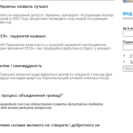
Украины назвала лучших
ВХІД
ляется народный депутат Украины, президент Ассоциации болгар
торый в 2002 году предложил проводить под эгидой Ассоциации
век год
Ім'я 
19»: лауреатів названо
Паро
гій Паращенко взяв участь у щорічній церемонії нагородження
дне визнання 2019», яка традиційно відбулась в Одесі, у концерт-
С
З
лізм і самовідданість
Одеської обласної ради відбулося урочисте зібрання з нагоди Дня
ідації наслідків аварії на Чорнобильській атомній електростанції.
т процесс объединения громад?
очередной сессии областного совета депутаты подняли
 для жизни региона вопросов.
лими силами великого не створити і добротного не