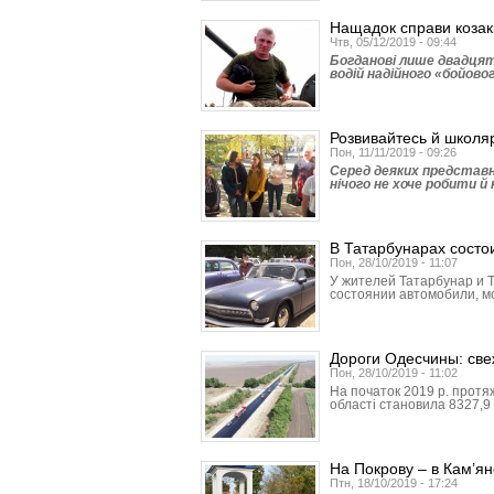
Нащадок справи козакі
Чтв, 05/12/2019 - 09:44
Богданові лише двадцять
водій надійного «бойово
Розвивайтесь й школяр
Пон, 11/11/2019 - 09:26
Серед деяких представ
нічого не хоче робити й
В Татарбунарах состо
Пон, 28/10/2019 - 11:07
У жителей Татар­бунар и 
состоянии автомобили, м
Дороги Одесчины: све
Пон, 28/10/2019 - 11:02
На початок 2019 р. протя
області становила 8327,9 
На Покрову – в Кам’ян
Птн, 18/10/2019 - 17:24