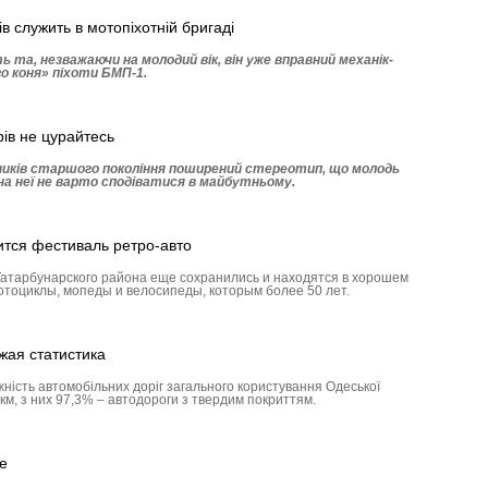
в служить в мотопіхотній бригаді
 та, незважаючи на молодий вік, він уже вправний механік-
го коня» піхоти БМП-1.
ів не цурайтесь
ників старшого покоління поширений стереотип, що молодь
 на неї не варто сподіватися в майбутньому.
ится фестиваль ретро-авто
Татарбу­нар­ского района еще сохранились и находятся в хорошем
отоциклы, мопеды и велосипеды, которым более 50 лет.
жая статистика
жність автомобільних доріг загального користування Одеської
км, з них 97,3% – автодороги з твердим покриттям.
е