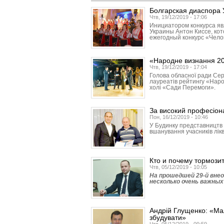
Болгарская диаспора 
Чтв, 19/12/2019 - 17:06
Инициатором конкурса яв
Украины Антон Киссе, ко
ежегодный конкурс «Чело
«Народне визнання 20
Чтв, 19/12/2019 - 17:04
Голова обласної ради Сер
лауреатів рейтингу «Наро
холі «Сади Перемоги».
За високий професіона
Пон, 16/12/2019 - 10:46
У Будинку представництв 
вшанування учасників лікв
Кто и почему тормози
Чтв, 05/12/2019 - 10:05
На прошедшей 29-й вне
несколько очень важных
Андрій Глущенко: «Ма
збудувати»