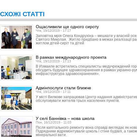
СХОЖІ СТАТТІ
Ощасливили ще одного сироту
Чтв, 19/12/2019 - 17:17
Заповітна мрія Олега Кондрухіна – мешкати у власній ос
Святого Миколая. Житло придбано в межах реалізації р
житлом дітей-сиріт та дітей
В рамках международного проекта
Чтв, 19/12/2019 - 17:13
В Измаиле встретились специалисты медучреждений горо
обсудить будущее здравоохранения в рамках украино-ру
инфраструктура здравоохранения».
Адмінпослуги стали ближче
Чтв, 19/12/2019 - 17:11
У місті Вилкове запрацював Центр надання адміністратив
обслуговувати жителів трьох населених пунктів.
У селі Баннівка – нова школа
Пон, 16/12/2019 - 11:03
Після капітального ремонту вона справді виглядає як нов
Підрядники відремонтували цоколь і стіни будівлі, а тако
мінеральної вати.