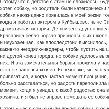
Потому что в детстве с этим не сложилось: буд
хотел собаку, но родители были категорически
собака неожиданно появилась в моей жизни тол
когда я работал актером в Куйбышеве, ныне С
драматичная история. Дети моего друга привел
Красавица белая борзая прибилась к их школе
и неухоженная. Как впоследствии выяснилось, 
какие-то негодяи-живодеры, чтобы пустить на 
на другой конец города, но собаке удалось выр
них. И эта замечательная борзая прожила у нас
пока не нашелся хозяин. Конечно же, мы успели
привязаться, а когда настал момент прощания,
больно расставаться, но радость переполнила 
момент, когда я увидел, с какой радостью она 
хозяина, и я был не вправе помешать ее собач
Потом у нас в семье были другие собаки, в ос