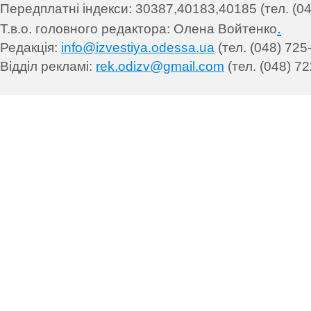
Передплатні індекси: 30
387,40183,40185 (тел. (04
.
Т.в.о. головного редактора: Олена Войтенко
Редакція:
info@izvestiya.odessa.ua
(тел. (048) 725
Відділ рекламі:
rek.odizv@gmail.com
(тел. (048) 72