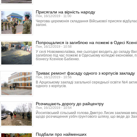
Присягали на вірність народу
Пон, 16/12/2019 - 11:00
Чергова церемонія складання Військової присяги відбула
загоні.
Попрощалися із загиблою на пожежі в Одесі Ксен
Пон, 16/12/2019 - 10:58
У селі Новомиколаївка, яке сьогодні входить до складу Ви
загиблою під час пожежі в Одеському коледжі економіки, 
бізнесу Ксенією Бабенко.
Триває ремонт фасаду одного з корпусів закладу
Пон, 16/12/2019 - 10:56
В Арцизькому закладі загальної середньої освіти №4 ак
одного з корпусів.
Розчищають дорогу до райцентру
Пон, 16/12/2019 - 10:54
Йосипівський сільський голова Дмитро Лисик закликав ме
щодо розчищення узбіч грунтового шляху, що веде до Зах
Подбали про найменших