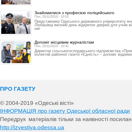
Знайомилися з професією поліцейського
Пон, 25/11/2019 - 10:52
Представники Одеського державного університету вн
Любашівці виїзний день відкритих дверей для учнів в
шкі
Допоміг місцевим журналістам
Пон, 25/11/2019 - 10:42
Директор сільськогосподарського підприємства «Про
колектив районної газети «Єдність» – допоміг відрем
ПРО ГАЗЕТУ
© 2004-2019 «Одеські вісті»
ІНФОРМАЦІЯ про газету Одеської обласної ради
Передрук матеріалів т
ільки за наявності посила
http://izvestiya.odessa.ua