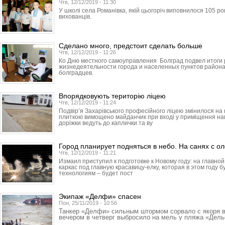
Чтв, 12/12/2019 - 11:30
У школі села Романівка, якій цьогоріч виповнилося 105 ро
вихованців.
Сделано много, предстоит сделать больше
Чтв, 12/12/2019 - 11:26
Ко Дню местного самоуправления Болград подвел итоги
жизнедеятельности города и населенных пунктов района
болградцев.
Впорядковують територію ліцею
Чтв, 12/12/2019 - 11:24
Подвір’я Захарівського професійного ліцею змінилося н
плиткою вимощено майданчик при вході у приміщення навч
доріжки ведуть до каплички та ву
Город планирует подняться в небо. На санях с о
Чтв, 12/12/2019 - 11:21
Измаил приступил к подготовке к Новому году: на главн
каркас под главную красавицу-елку, которая в этом году 
технологиям – будет пост
Экипаж «Делфи» спасен
Пон, 25/11/2019 - 10:56
Танкер «Делфи» сильным штормом сорвало с якоря 
вечером в четверг выбросило на мель у пляжа «Дел